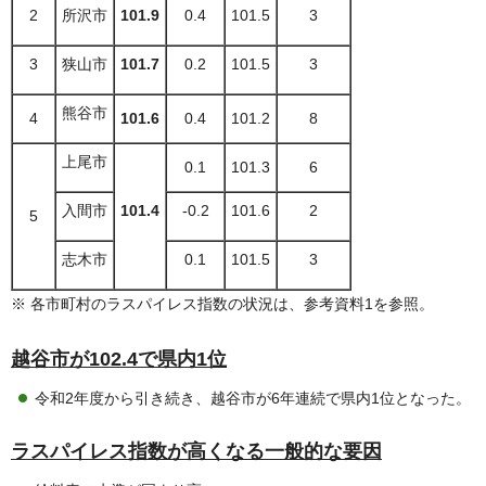
2
所沢市
101.9
0.4
101.5
3
3
狭山市
101.7
0.2
101.5
3
熊谷市
4
101.6
0.4
101.2
8
上尾市
0.1
101.3
6
入間市
101.4
-0.2
101.6
2
5
志木市
0.1
101.5
3
※ 各市町村のラスパイレス指数の状況は、参考資料1を参照。
越谷市が102.4で県内1位
令和2年度から引き続き、越谷市が6年連続で県内1位となった。
ラスパイレス指数が高くなる一般的な要因