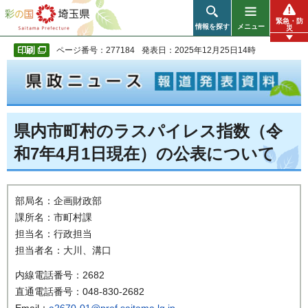
彩の国 埼玉県
緊急・防
情報を探す
メニュー
災
ページ番号：277184
発表日：2025年12月25日14時
県内市町村のラスパイレス指数（令
和7年4月1日現在）の公表について
部局名：企画財政部
課所名：市町村課
担当名：行政担当
担当者名：大川、溝口
内線電話番号：2682
直通電話番号：048-830-2682
Email：
a2670-01@pref.saitama.lg.jp