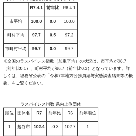
R7.4.1
前年比
R6.4.1
市平均
100.0
0.0
100.0
町村平均
97.7
0.5
97.2
市町村平均
99.7
0.0
99.7
※全国のラスパイレス指数（加重平均）の状況は、市平均が98.7
（前年比0.1）、町村平均が96.7（前年比0.3）となっています。詳
しくは、総務省公表の「令和7年地方公務員給与実態調査結果等の概
要」をご覧ください。
ラスパイレス指数 県内上位団体
順位
団体名
R7
前年比
R6
前年順位
1
越谷市
102.4
-0.3
102.7
1