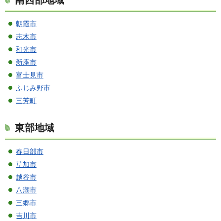
朝霞市
志木市
和光市
新座市
富士見市
ふじみ野市
三芳町
東部地域
春日部市
草加市
越谷市
八潮市
三郷市
吉川市