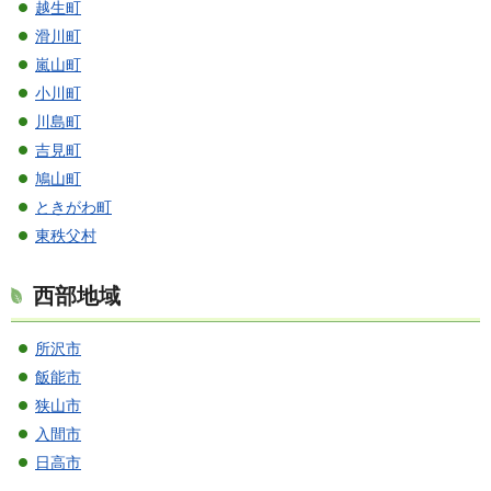
越生町
滑川町
嵐山町
小川町
川島町
吉見町
鳩山町
ときがわ町
東秩父村
西部地域
所沢市
飯能市
狭山市
入間市
日高市