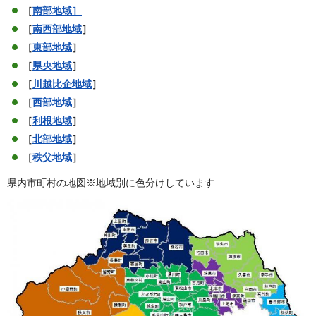
［
南部地域
］
［
南西部地域
］
［
東部地域
］
［
県央地域
］
［
川越比企地域
］
［
西部地域
］
［
利根地域
］
［
北部地域
］
［
秩父地域
］
県内市町村の地図※地域別に色分けしています