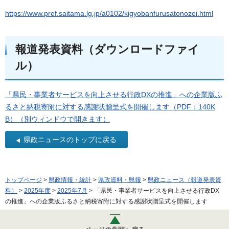
https://www.pref.saitama.lg.jp/a0102/kigyobanfurusatonozei.html
報道発表資料（ダウンロードファイ
ル）
「県民・事業者サービスを向上させる行政DXの推進」への企業版ふ
るさと納税寄附に対する感謝状贈呈式を開催します（PDF：140K
B）（別ウィンドウで開きます）
県政ニュースのトップに戻る
トップページ
>
県政情報・統計
>
県政資料・県報
>
県政ニュース（報道発表資
料）
>
2025年度
>
2025年7月
> 「県民・事業者サービスを向上させる行政DX
の推進」への企業版ふるさと納税寄附に対する感謝状贈呈式を開催します