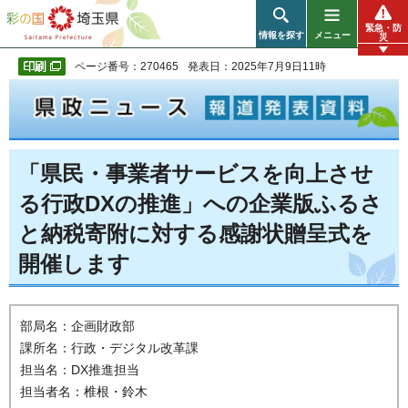
彩の国 埼玉県
緊急・防
情報を探す
メニュー
災
ページ番号：270465
発表日：2025年7月9日11時
「県民・事業者サービスを向上させ
る行政DXの推進」への企業版ふるさ
と納税寄附に対する感謝状贈呈式を
開催します
部局名：企画財政部
課所名：行政・デジタル改革課
担当名：DX推進担当
担当者名：椎根・鈴木