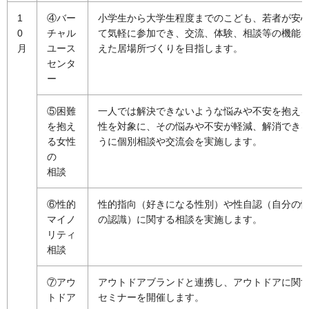
1
④バー
小学生から大学生程度までのこども、若者が安
0
チャル
て気軽に参加でき、交流、体験、相談等の機能
月
ユース
えた居場所づくりを目指します。
センタ
ー
⑤困難
一人では解決できないような悩みや不安を抱え
を抱え
性を対象に、その悩みや不安が軽減、解消でき
る女性
うに個別相談や交流会を実施します。
の
相談
⑥性的
性的指向（好きになる性別）や性自認（自分の
マイノ
の認識）に関する相談を実施します。
リティ
相談
⑦アウ
アウトドアブランドと連携し、アウトドアに関
トドア
セミナーを開催します。