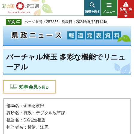
彩の国 埼玉県
緊急・防
情報を探す
メニュー
災
ページ番号：257856
発表日：2024年9月3日14時
バーチャル埼玉 多彩な機能でリニュ
ーアル
知事会見
を見る
部局名：企画財政部
課所名：行政・デジタル改革課
担当名：DX推進担当
担当者名：横溝、江尻