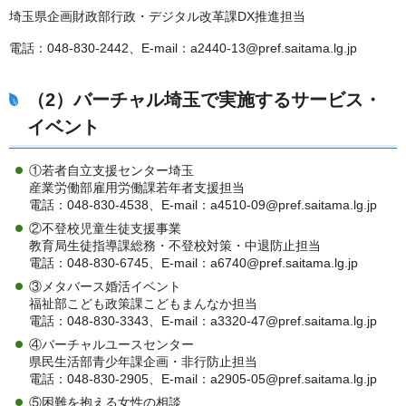
埼玉県企画財政部行政・デジタル改革課DX推進担当
電話：048-830-2442、E-mail：a2440-13@pref.saitama.lg.jp
（2）バーチャル埼玉で実施するサービス・
イベント
①若者自立支援センター埼玉
産業労働部雇用労働課若年者支援担当
電話：048-830-4538、E-mail：a4510-09@pref.saitama.lg.jp
②不登校児童生徒支援事業
教育局生徒指導課総務・不登校対策・中退防止担当
電話：048-830-6745、E-mail：a6740@pref.saitama.lg.jp
③メタバース婚活イベント
福祉部こども政策課こどもまんなか担当
電話：048-830-3343、E-mail：a3320-47@pref.saitama.lg.jp
④バーチャルユースセンター
県民生活部青少年課企画・非行防止担当
電話：048-830-2905、E-mail：a2905-05@pref.saitama.lg.jp
⑤困難を抱える女性の相談