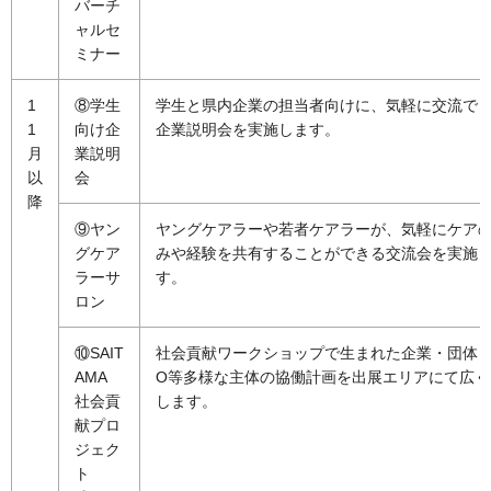
バーチ
ャルセ
ミナー
1
⑧学生
学生と県内企業の担当者向けに、気軽に交流で
1
向け企
企業説明会を実施します。
月
業説明
以
会
降
⑨ヤン
ヤングケアラーや若者ケアラーが、気軽にケア
グケア
みや経験を共有することができる交流会を実施
ラーサ
す。
ロン
⑩SAIT
社会貢献ワークショップで生まれた企業・団体・
AMA
O等多様な主体の協働計画を出展エリアにて広く
社会貢
します。
献プロ
ジェク
ト