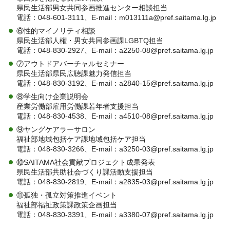
県民生活部男女共同参画推進センター相談担当
電話：048-601-3111、E-mail：m013111a@pref.saitama.lg.jp
⑥性的マイノリティ相談
県民生活部人権・男女共同参画課LGBTQ担当
電話：048-830-2927、E-mail：a2250-08@pref.saitama.lg.jp
⑦アウトドアバーチャルセミナー
県民生活部県民広聴課魅力発信担当
電話：048-830-3192、E-mail：a2840-15@pref.saitama.lg.jp
⑧学生向け企業説明会
産業労働部雇用労働課若年者支援担当
電話：048-830-4538、E-mail：a4510-08@pref.saitama.lg.jp
⑨ヤングケアラーサロン
福祉部地域包括ケア課地域包括ケア担当
電話：048-830-3266、E-mail：a3250-03@pref.saitama.lg.jp
⑩SAITAMA社会貢献プロジェクト成果発表
県民生活部共助社会づくり課活動支援担当
電話：048-830-2819、E-mail：a2835-03@pref.saitama.lg.jp
⑪孤独・孤立対策推進イベント
福祉部福祉政策課政策企画担当
電話：048-830-3391、E-mail：a3380-07@pref.saitama.lg.jp