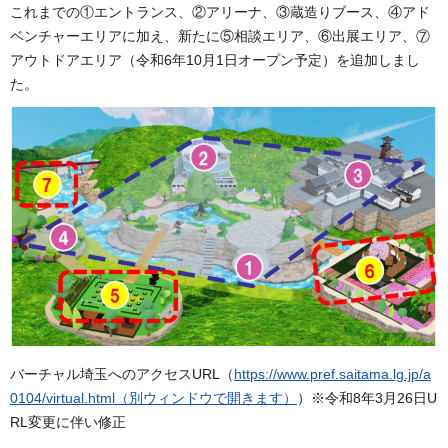
これまでの①エントランス、②アリーナ、③蔵造りブース、④アド
ベンチャーエリアに加え、新たに⑤相談エリア、⑥出展エリア、⑦
アウトドアエリア（令和6年10月1日オープン予定）を追加しまし
た。
バーチャル埼玉へのアクセスURL（
https://www.pref.saitama.lg.jp/a
0104/virtual.html（別ウィンドウで開きます）
）※令和8年3月26日U
RL変更に伴い修正