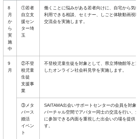
8
①若者
働くことに悩みがある若者向けに、自宅から気
月
自立支
利用できる相談、セミナー、しごと体験動画視
か
援セン
交流会を実施します。
ら
ター埼
実
玉
施
中
9
②不登
不登校児童生徒を対象として、県立博物館等と
月
校児童
したオンライン社会科見学を実施します。
生徒
支援事
業
③メタ
SAITAMA出会いサポートセンターの会員を対象
バース
バーチャル空間でアバター同士の交流を行い、
婚活
に参加できる内面を重視した出会いの場を提供
イベン
す。
ト