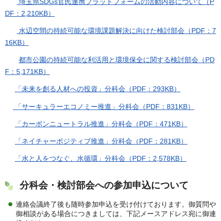
埼玉県SDGs官民連携プラットフォームの活動内容について（P
DF：2,210KB）
水辺空間の持続可能な環境課題解決に向けた検討部会（PDF：7
16KB）
都市公園の持続可能な利活用と環境保全に関する検討部会（PD
F：5,171KB）
「未来を創る人材への投資」分科会（PDF：293KB）
「サーキュラーエコノミー推進」分科会（PDF：831KB）
「カーボンニュートラル推進」分科会（PDF：471KB）
「ネイチャーポジティブ推進」分科会（PDF：281KB）
「水と人をつなぐ、水循環」分科会（PDF：2,578KB）
分科会・検討部会への参加申込について
連絡会議終了後も随時参加申込を受け付けております。御質問や
御相談がある場合につきましては、下記メースアドレス宛に御連