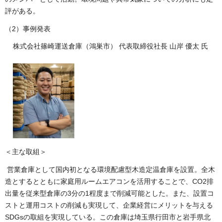
評がある。
（2）事例発表
株式会社篠崎運送倉庫（鴻巣市） 代表取締役社長 山岸 優太 氏
＜主な取組＞
営業倉庫として国内初となる環境配慮型木造定温倉庫を設置。全木
造とするとともに家庭用ルームエアコンを活用することで、CO2排
出量を従来型倉庫の3分の1程度まで削減可能とした。また、設置コ
ストと運用コストの削減も実現して、企業経営にメリットを与える
SDGsの取組を実現している。この倉庫は埼玉県行田市と岩手県北