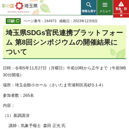
彩の国 埼玉県
緊急・防
情報を探す
メニュー
災
ページ番号：244973
掲載日：2023年12月8日
埼玉県SDGs官民連携プラットフォー
ム 第8回シンポジウムの開催結果に
ついて
日時：令和5年11月27日（月曜日）午前10時から正午まで（午前9時
30分開場）
場所：埼玉会館小ホール（さいたま市浦和区高砂3-1-4）
参加者数：265名
内容：
（1）基調講演
講師：気象予報士 森田 正光 氏