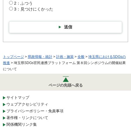
2：ふつう
3：見つけにくかった
送信
トップページ
>
県政情報・統計
>
計画・施策
>
全般
>
埼玉県におけるSDGsの
推進
> 埼玉県SDGs官民連携プラットフォーム 第８回シンポジウムの開催結果
について
ページの先頭へ戻る
サイトマップ
ウェブアクセシビリティ
プライバシーポリシー・免責事項
著作権・リンクについて
関係機関リンク集