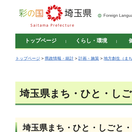
彩の国 埼玉県
Foreign Langu
トップページ
くらし・環境
トップページ
>
県政情報・統計
>
計画・施策
>
地方創生（ま
埼玉県まち・ひと・しご
埼玉県まち・ひと・しごと・