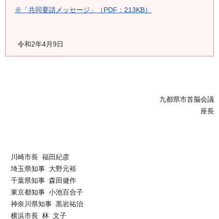
※「共同要請メッセージ」（PDF：213KB）
令和2年4月9日
九都県市首脳会議
座長
川崎市長 福田紀彦
埼玉県知事 大野元裕
千葉県知事 森田健作
東京都知事 小池百合子
神奈川県知事 黒岩祐治
横浜市長 林 文子