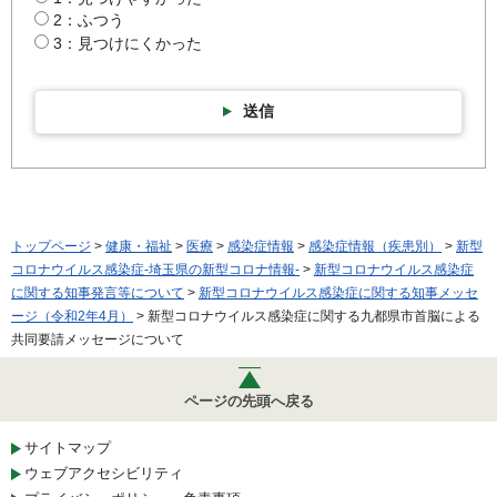
2：ふつう
3：見つけにくかった
送信
トップページ
>
健康・福祉
>
医療
>
感染症情報
>
感染症情報（疾患別）
>
新型
コロナウイルス感染症-埼玉県の新型コロナ情報-
>
新型コロナウイルス感染症
に関する知事発言等について
>
新型コロナウイルス感染症に関する知事メッセ
ージ（令和2年4月）
> 新型コロナウイルス感染症に関する九都県市首脳による
共同要請メッセージについて
ページの先頭へ戻る
サイトマップ
ウェブアクセシビリティ