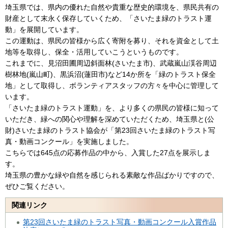
埼玉県では、県内の優れた自然や貴重な歴史的環境を、県民共有の
財産として末永く保存していくため、「さいたま緑のトラスト運
動」を展開しています。
この運動は、県民の皆様から広く寄附を募り、それを資金として土
地等を取得し、保全・活用していこうというものです。
これまでに、見沼田圃周辺斜面林(さいたま市)、武蔵嵐山渓谷周辺
樹林地(嵐山町)、黒浜沼(蓮田市)など14か所を「緑のトラスト保全
地」として取得し、ボランティアスタッフの方々を中心に管理して
います。
「さいたま緑のトラスト運動」を、より多くの県民の皆様に知って
いただき、緑への関心や理解を深めていただくため、埼玉県と(公
財)さいたま緑のトラスト協会が「第23回さいたま緑のトラスト写
真・動画コンクール」を実施しました。
こちらでは645点の応募作品の中から、入賞した27点を展示しま
す。
埼玉県の豊かな緑や自然を感じられる素敵な作品ばかりですので、
ぜひご覧ください。
関連リンク
第23回さいたま緑のトラスト写真・動画コンクール入賞作品