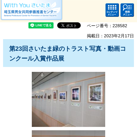
With you さいたま 埼玉県男女共同参画推進センター Saitama Prefectural
Center for Promotion of Gender Equality
コンテ
検索・
ンツメ
共通メ
ニュー
ニュー
ページ番号：228582
掲載日：2023年2月17日
第23回さいたま緑のトラスト写真・動画コ
ンクール入賞作品展