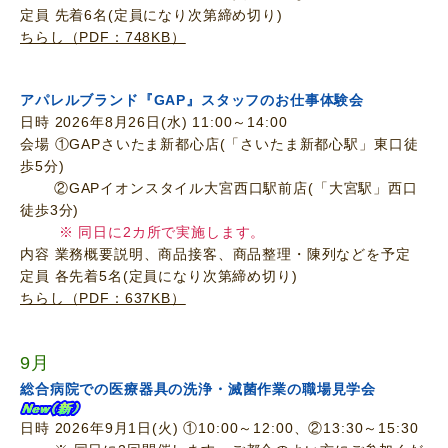
定員 先着6名(定員になり次第締め切り)
ちらし（PDF：748KB）
アパレルブランド『GAP』スタッフのお仕事体験会
日時 2026年8月26日(水) 11:00～14:00
会場 ①GAPさいたま新都心店(「さいたま新都心駅」東口徒
歩5分)
②GAPイオンスタイル大宮西口駅前店(「大宮駅」西口
徒歩3分)
※ 同日に2カ所で実施します。
内容 業務概要説明、商品接客、商品整理・陳列などを予定
定員 各先着5名(定員になり次第締め切り)
ちらし（PDF：637KB）
9月
総合病院での医療器具の洗浄・滅菌作業の職場見学会
日時 2026年9月1日(火) ①10:00～12:00、②13:30～15:30