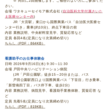
※ 同日に2回開催します。ご都合のよい方にご参加くだ
さい。
会場 ワタキューセイモア株式会社 (
自治医科大学付属さいた
ま医療センター内
)
JR「大宮駅」東口から国際興業バス「自治医大医療セ
ンター行き」乗車(約10分)、終点下車目の前
内容 業務説明、中央材料室見学、質疑応答など
定員 各回4名(定員になり次第締め切り)
ちらし（PDF：864KB）
看護助手のお仕事体験会
日時 2026年9月16日(水) 9:30～11:30
会場 戸田中央リハビリテーション病院
(JR「戸田公園駅」徒歩15～20分または、バス
戸田公園駅西口より国際興業バス「下笹目」行き乗車、
「新曽南四丁目」バス停下車、徒歩2分)
内容 業務説明、病院見学、看護助手業務体験、質疑応答 な
ど
定員 先着5名(定員になり次第締め切り)
ちらし（PDF：819KB）