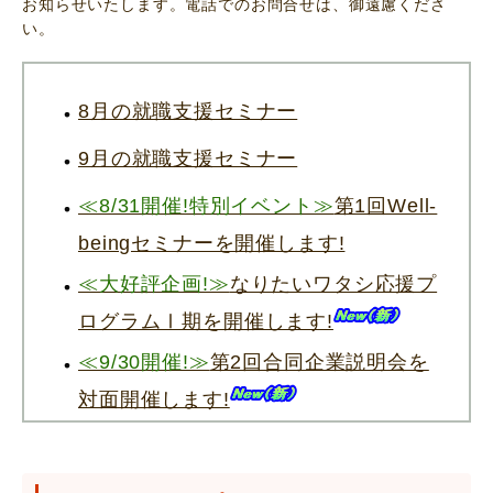
お知らせいたします。電話でのお問合せは、御遠慮くださ
い。
8月の就職支援セミナー
9月の就職支援セミナー
≪8/31開催!特別イベント≫
第1回Well-
beingセミナーを開催します!
≪大好評企画!≫
なりたいワタシ応援プ
ログラムⅠ期を開催します!
≪9/30開催!≫
第2回合同企業説明会を
対面開催します!