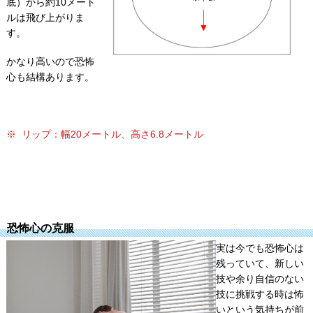
底）から約10メート
ルは飛び上がりま
す。
かなり高いので恐怖
心も結構あります。
※ リップ：幅20メートル、高さ6.8メートル
恐怖心の克服
実は今でも恐怖心は
残っていて、新しい
技や余り自信のない
技に挑戦する時は怖
いという気持ちが前