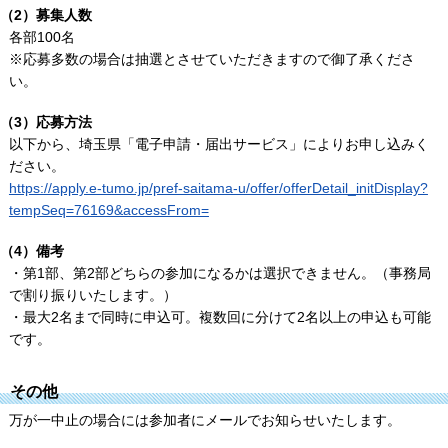
（2）募集人数
各部100名
※応募多数の場合は抽選とさせていただきますので御了承くださ
い。
（3）応募方法
以下から、埼玉県「電子申請・届出サービス」によりお申し込みく
ださい。
https://apply.e-tumo.jp/pref-saitama-u/offer/offerDetail_initDisplay?
tempSeq=76169&accessFrom=
（4）備考
・第1部、第2部どちらの参加になるかは選択できません。（事務局
で割り振りいたします。）
・最大2名まで同時に申込可。複数回に分けて2名以上の申込も可能
です。
その他
万が一中止の場合には参加者にメールでお知らせいたします。