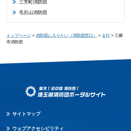
三芳町消防団
毛呂山消防団
トップページ
>
消防団に入りたい（消防団窓口）
>
ま行
> 三郷
市消防団
サイトマップ
ウェブアクセシビリティ