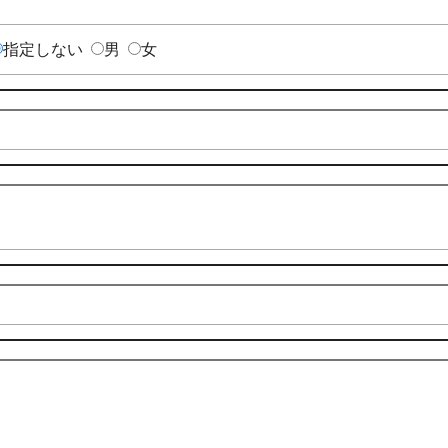
指定しない
男
女