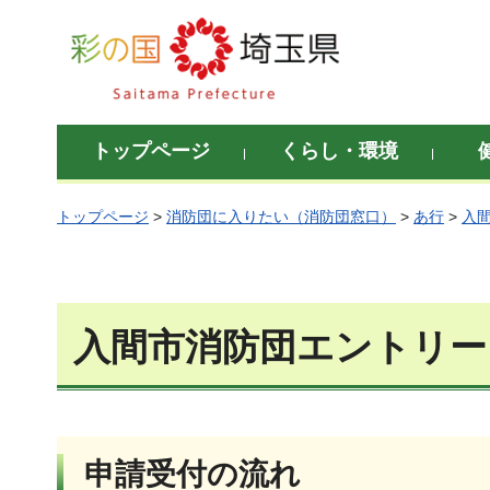
彩の国 埼玉県
トップページ
くらし・環境
トップページ
>
消防団に入りたい（消防団窓口）
>
あ行
>
入
入間市消防団エントリー
申請受付の流れ