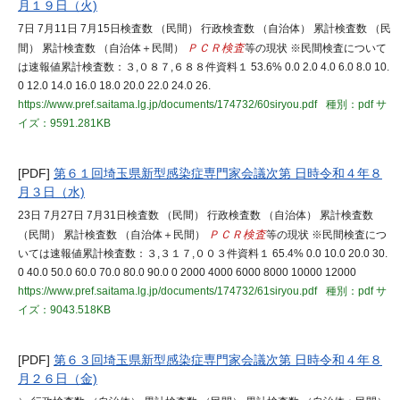
月１９日（火)
7日 7月11日 7月15日検査数 （民間） 行政検査数 （自治体） 累計検査数 （民
間） 累計検査数 （自治体＋民間）
ＰＣＲ検査
等の現状 ※民間検査について
は速報値累計検査数：３,０８７,６８８件資料１ 53.6% 0.0 2.0 4.0 6.0 8.0 10.
0 12.0 14.0 16.0 18.0 20.0 22.0 24.0 26.
https://www.pref.saitama.lg.jp/documents/174732/60siryou.pdf
種別：pdf
サ
イズ：9591.281KB
[PDF]
第６１回埼玉県新型感染症専門家会議次第 日時令和４年８
月３日（水)
23日 7月27日 7月31日検査数 （民間） 行政検査数 （自治体） 累計検査数
（民間） 累計検査数 （自治体＋民間）
ＰＣＲ検査
等の現状 ※民間検査につ
いては速報値累計検査数：３,３１７,００３件資料１ 65.4% 0.0 10.0 20.0 30.
0 40.0 50.0 60.0 70.0 80.0 90.0 0 2000 4000 6000 8000 10000 12000
https://www.pref.saitama.lg.jp/documents/174732/61siryou.pdf
種別：pdf
サ
イズ：9043.518KB
[PDF]
第６３回埼玉県新型感染症専門家会議次第 日時令和４年８
月２６日（金)