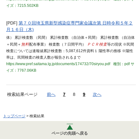
イズ：7215.502KB
[PDF]
第７０回埼玉県新型感染症専門家会議次第 日時令和５年２
月１６日（木)
体） 累計検査数 （民間） 累計検査数 （自治体＋民間） 累計検査数 （自治体
＋民間＋
無料
配布事業） 検査数（７日間平均）
ＰＣＲ検査
等の現状 ※民間
検査については速報値累計検査数：5,087,612件資料１ 陽性率の推移 ※陽性
率は、民間検査の検査人数が報告されるまで
https://www.pref.saitama.lg.jp/documents/174732/70siryou.pdf
種別：pdf
サ
イズ：7767.06KB
検索結果ページ
前へ
7
8
9
次へ
トップページ
> 検索結果
ページの先頭へ戻る