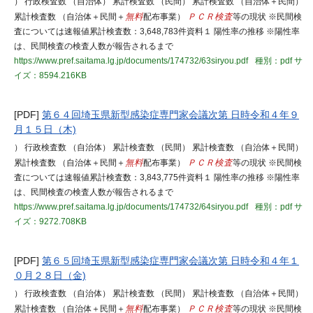
） 行政検査数 （自治体） 累計検査数 （民間） 累計検査数 （自治体＋民間）
累計検査数 （自治体＋民間＋
無料
配布事業）
ＰＣＲ検査
等の現状 ※民間検
査については速報値累計検査数：3,648,783件資料１ 陽性率の推移 ※陽性率
は、民間検査の検査人数が報告されるまで
https://www.pref.saitama.lg.jp/documents/174732/63siryou.pdf
種別：pdf
サ
イズ：8594.216KB
[PDF]
第６４回埼玉県新型感染症専門家会議次第 日時令和４年９
月１５日（木)
） 行政検査数 （自治体） 累計検査数 （民間） 累計検査数 （自治体＋民間）
累計検査数 （自治体＋民間＋
無料
配布事業）
ＰＣＲ検査
等の現状 ※民間検
査については速報値累計検査数：3,843,775件資料１ 陽性率の推移 ※陽性率
は、民間検査の検査人数が報告されるまで
https://www.pref.saitama.lg.jp/documents/174732/64siryou.pdf
種別：pdf
サ
イズ：9272.708KB
[PDF]
第６５回埼玉県新型感染症専門家会議次第 日時令和４年１
０月２８日（金)
） 行政検査数 （自治体） 累計検査数 （民間） 累計検査数 （自治体＋民間）
累計検査数 （自治体＋民間＋
無料
配布事業）
ＰＣＲ検査
等の現状 ※民間検