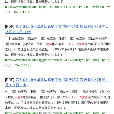
は、民間検査の検査人数が報告されるまで
https://www.pref.saitama.lg.jp/documents/174732/67siryou.pdf
種別：pdf
サ
イズ：8432.308KB
[PDF]
第６８回埼玉県新型感染症専門家会議次第 日時令和４年１
２月２３日（金)
） 行政検査数 （自治体） 累計検査数 （民間） 累計検査数 （自治体＋民間）
累計検査数 （自治体＋民間＋
無料
配布事業）
ＰＣＲ検査
等の現状 ※民間検
査については速報値累計検査数：4,600,791件資料１ 陽性率の推移 ※陽性率
は、民間検査の検査人数が報告されるまで
https://www.pref.saitama.lg.jp/documents/174732/68siryou.pdf
種別：pdf
サ
イズ：7596.164KB
[PDF]
第６９回埼玉県新型感染症専門家会議次第 日時令和５年１
月１９日（木)
体） 累計検査数 （民間） 累計検査数 （自治体＋民間） 累計検査数 （自治体
＋民間＋
無料
配布事業） 検査数（７日間平均）
ＰＣＲ検査
等の現状 ※民間
検査については速報値累計検査数：4,894,956件資料１ 陽性率の推移 ※陽性
率は、民間検査の検査人数が報告されるまで
https://www.pref.saitama.lg.jp/documents/174732/69siryou.pdf
種別：pdf
サ