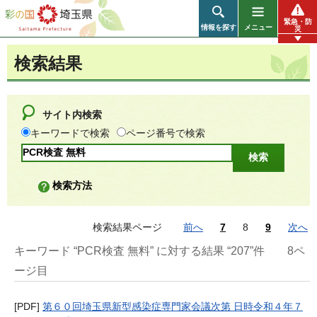
彩の国 埼玉県
緊急・防
情報を探す
メニュー
災
検索結果
サイト内検索
キーワードで検索
ページ番号で検索
検索方法
検索結果ページ
前へ
7
8
9
次へ
キーワード “PCR検査 無料” に対する結果 “207”件
8ペ
ージ目
[PDF]
第６０回埼玉県新型感染症専門家会議次第 日時令和４年７