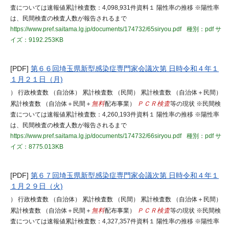
査については速報値累計検査数：4,098,931件資料１ 陽性率の推移 ※陽性率
は、民間検査の検査人数が報告されるまで
https://www.pref.saitama.lg.jp/documents/174732/65siryou.pdf
種別：pdf
サ
イズ：9192.253KB
[PDF]
第６６回埼玉県新型感染症専門家会議次第 日時令和４年１
１月２１日（月)
） 行政検査数 （自治体） 累計検査数 （民間） 累計検査数 （自治体＋民間）
累計検査数 （自治体＋民間＋
無料
配布事業）
ＰＣＲ検査
等の現状 ※民間検
査については速報値累計検査数：4,260,193件資料１ 陽性率の推移 ※陽性率
は、民間検査の検査人数が報告されるまで
https://www.pref.saitama.lg.jp/documents/174732/66siryou.pdf
種別：pdf
サ
イズ：8775.013KB
[PDF]
第６７回埼玉県新型感染症専門家会議次第 日時令和４年１
１月２９日（火)
） 行政検査数 （自治体） 累計検査数 （民間） 累計検査数 （自治体＋民間）
累計検査数 （自治体＋民間＋
無料
配布事業）
ＰＣＲ検査
等の現状 ※民間検
査については速報値累計検査数：4,327,357件資料１ 陽性率の推移 ※陽性率