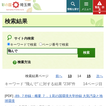
彩の国 埼玉県
緊急・防
情報を探す
メニュー
災
検索結果
サイト内検索
キーワードで検索
ページ番号で検索
検索方法
検索結果ページ
前へ
13
14
15
次へ
キーワード “飛んで” に対する結果 “238”件
14ページ目
[PDF]
-89- ７抄録・概要 ７．１彩の国環境大学抄録 大気汚染と地
球環境