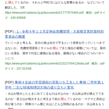
に
飛んで
くるのか、それらとPM2.5にはどんな影響があるか、などについて
解説した。 3月
https://www.pref.saitama.lg.jp/documents/21777/570484.pdf
種別：pdf
サイ
ズ：345.936KB
[PDF]
- 1 - 令和４年１２月定例会危機管理・大規模災害対策特別
委員会の概要
ていくべきと考える。 自分の身は自分で守るという啓発を行っていくべきで
はないか。 危機管理課長ミサイルが
飛んで
きた場合の避難については、屋内
にいる場合、屋外で付近に建物がある場合、建物がない場合の三つのパター
ンにつ
https://www.pref.saitama.lg.jp/documents/223227/r0412kidai.pdf
種別：pdf
サイズ：257.021KB
[PDF]
事例４生徒の学習過程の見取りを工夫した事例 〇学年第１
学年 〇主な領域地球⑵大地の成り立ちと変化
・火山が噴火したときに出てくるものは火なのか・火山灰は何が燃えてでき
るのか・富士山が噴火すると埼玉まで岩が
飛んで
くるのか・マグマと溶岩は
何が違うのか・関東ローム層と火山にどんな関係があるのか・火山灰をもう