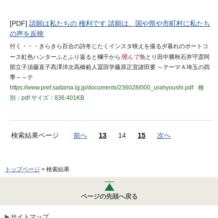
[PDF]
請願は私たちの 権利です 請願は、国や県や市町村に私たち
の声を反映
付く・・・きらきら百合の詩冬じたくインスタ映えを撮る夕暮れのボートコ
ース虹色ハンターふとふり返ると欄干から
飛んで
魚とり田中勝秋石井守彦阿
部立子須藤直子髙澤洋次高橋範人冨田学藤原正宜諸田要 ～テーマＡ埼玉の四
季～～テ
https://www.pref.saitama.lg.jp/documents/236028/000_urahyoushi.pdf
種
別：pdf
サイズ：836.401KB
検索結果ページ
前へ
13
14
15
次へ
トップページ
> 検索結果
ページの先頭へ戻る
サイトマップ