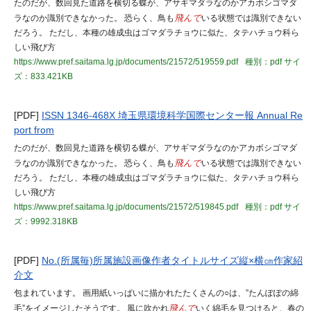
たのだが、数回見た道路を横切る蝶が、アサギマダラなのかアカボシゴマダ
ラなのか識別できなかった。 恐らく、鳥も
飛んで
いる状態では識別できない
だろう。 ただし、本種の雄成虫はゴマダラチョウに似た、タテハチョウ科ら
しい飛び方
https://www.pref.saitama.lg.jp/documents/21572/519559.pdf
種別：pdf
サイ
ズ：833.421KB
[PDF]
ISSN 1346-468X 埼玉県環境科学国際センター報 Annual Re
port from
たのだが、数回見た道路を横切る蝶が、アサギマダラなのかアカボシゴマダ
ラなのか識別できなかった。 恐らく、鳥も
飛んで
いる状態では識別できない
だろう。 ただし、本種の雄成虫はゴマダラチョウに似た、タテハチョウ科ら
しい飛び方
https://www.pref.saitama.lg.jp/documents/21572/519845.pdf
種別：pdf
サイ
ズ：9992.318KB
[PDF]
No.(所属毎)所属施設画像作者タイトルサイズ縦×横㎝作家紹
介文
包まれています。 画用紙いっぱいに描かれたたくさんの○は、”たんぽぽの綿
毛”をイメージしたそうです。 風に吹かれ
飛んで
いく綿毛を見つけると、春の