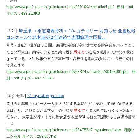
一度観
https://www.pref.saitama.lg.jp/documents/232190/r4churika4.pdf
種別：pdf
サイズ：499.213KB
[PDF]
埼玉県 ＜報道発表資料＞ 1/4 カテゴリー:お知らせ 全国広報
コンクールで北本市が２年連続で内閣総理大臣賞、
月号・表紙） 撮影は３日間。 綺麗な夕焼け空と雄大な高跳込台をバックにし
たこの写真は、納得がいくまで繰り返し
飛んで
いる姿を撮影した中の１枚に
なっている。 3/4 広報企画入選本庄市～高校生を地元の資源に～ 高校生の目
で見たまち
https://www.pref.saitama.lg.jp/documents/233745/news20230428001.pdf
種
別：pdf
サイズ：433.736KB
[エクセル]
r7_syoutengai.xlsx
造りの豆腐屋さんに一人一人を大切にする薬局など、安心して買い物できる
店ばかり。メジロなど四季折々の小鳥が
飛んで
くる公園でゆっくりお休みく
ださい。 大学生が行くような飲食店や本屋 694 みほの商店街 ふじみ野市苗間
一つ
https://www.pref.saitama.lg.jp/documents/234757/r7_syoutengai.xlsx
種別：
エクセル
サイズ：253.967KB