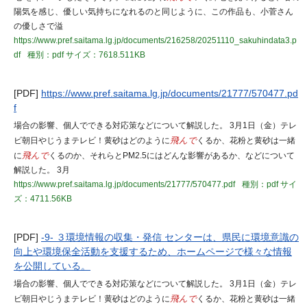
陽気を感じ、優しい気持ちになれるのと同じように、この作品も、小菅さん
の優しさで溢
https://www.pref.saitama.lg.jp/documents/216258/20251110_sakuhindata3.p
df
種別：pdf
サイズ：7618.511KB
[PDF]
https://www.pref.saitama.lg.jp/documents/21777/570477.pd
f
場合の影響、個人でできる対応策などについて解説した。 3月1日（金）テレ
ビ朝日やじうまテレビ！黄砂はどのように
飛んで
くるか、花粉と黄砂は一緒
に
飛んで
くるのか、それらとPM2.5にはどんな影響があるか、などについて
解説した。 3月
https://www.pref.saitama.lg.jp/documents/21777/570477.pdf
種別：pdf
サイ
ズ：4711.56KB
[PDF]
-9- ３環境情報の収集・発信 センターは、県民に環境意識の
向上や環境保全活動を支援するため、ホームページで様々な情報
を公開している。
場合の影響、個人でできる対応策などについて解説した。 3月1日（金）テレ
ビ朝日やじうまテレビ！黄砂はどのように
飛んで
くるか、花粉と黄砂は一緒