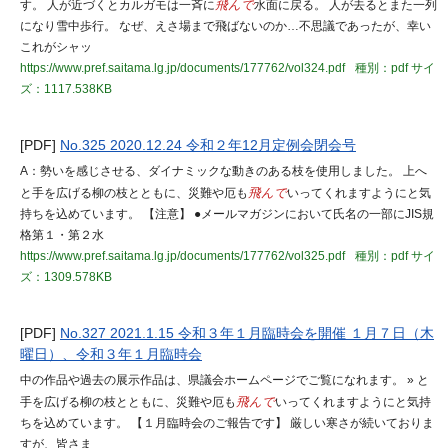
す。 人が近づくとカルガモは一斉に
飛んで
水面に戻る。 人が去るとまた一列
になり雪中歩行。 なぜ、えさ場まで飛ばないのか…不思議であったが、幸い
これがシャッ
https://www.pref.saitama.lg.jp/documents/177762/vol324.pdf
種別：pdf
サイ
ズ：1117.538KB
[PDF]
No.325 2020.12.24 令和２年12月定例会閉会号
A：勢いを感じさせる、ダイナミックな動きのある枝を使用しました。 上へ
と手を広げる柳の枝とともに、災難や厄も
飛んで
いってくれますようにと気
持ちを込めています。 【注意】 ●メールマガジンにおいて氏名の一部にJIS規
格第１・第２水
https://www.pref.saitama.lg.jp/documents/177762/vol325.pdf
種別：pdf
サイ
ズ：1309.578KB
[PDF]
No.327 2021.1.15 令和３年１月臨時会を開催 １月７日（木
曜日）、令和３年１月臨時会
中の作品や過去の展示作品は、県議会ホームページでご覧になれます。 » と
手を広げる柳の枝とともに、災難や厄も
飛んで
いってくれますようにと気持
ちを込めています。 【１月臨時会のご報告です】 厳しい寒さが続いておりま
すが、皆さま