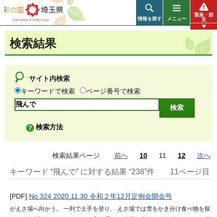
彩の国 埼玉県
緊急・防
情報を探す
メニュー
災
検索結果
サイト内検索
キーワードで検索
ページ番号で検索
検索方法
検索結果ページ
前へ
10
11
12
次へ
キーワード “飛んで” に対する結果 “238”件
11ページ目
[PDF]
No.324 2020.11.30 令和２年12月定例会開会号
がえさ場へ向かう。 一列で土手を登り、 えさ場では雪をかき分け食べ物を探