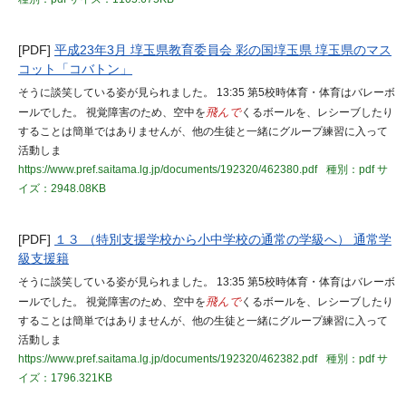
[PDF]
平成23年3月 埻玉県教育委員会 彩の国埻玉県 埻玉県のマス
コット「コバトン」
そうに談笑している姿が見られました。 13:35 第5校時体育・体育はバレーボ
ールでした。 視覚障害のため、空中を
飛んで
くるボールを、レシーブしたり
することは簡単ではありませんが、他の生徒と一緒にグループ練習に入って
活動しま
https://www.pref.saitama.lg.jp/documents/192320/462380.pdf
種別：pdf
サ
イズ：2948.08KB
[PDF]
１３ （特別支援学校から小中学校の通常の学級へ） 通常学
級支援籍
そうに談笑している姿が見られました。 13:35 第5校時体育・体育はバレーボ
ールでした。 視覚障害のため、空中を
飛んで
くるボールを、レシーブしたり
することは簡単ではありませんが、他の生徒と一緒にグループ練習に入って
活動しま
https://www.pref.saitama.lg.jp/documents/192320/462382.pdf
種別：pdf
サ
イズ：1796.321KB