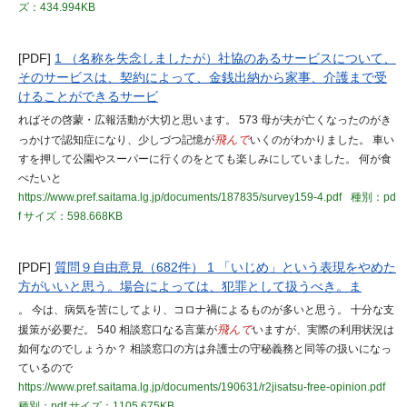
ズ：434.994KB
[PDF]
1 （名称を失念しましたが）社協のあるサービスについて、
そのサービスは、契約によって、金銭出納から家事、介護まで受
けることができるサービ
ればその啓蒙・広報活動が大切と思います。 573 母が夫が亡くなったのがき
っかけで認知症になり、少しづつ記憶が
飛んで
いくのがわかりました。 車い
すを押して公園やスーパーに行くのをとても楽しみにしていました。 何が食
べたいと
https://www.pref.saitama.lg.jp/documents/187835/survey159-4.pdf
種別：pd
f
サイズ：598.668KB
[PDF]
質問９自由意見（682件） 1 「いじめ」という表現をやめた
方がいいと思う。場合によっては、犯罪として扱うべき。ま
。 今は、病気を苦にしてより、コロナ禍によるものが多いと思う。 十分な支
援策が必要だ。 540 相談窓口なる言葉が
飛んで
いますが、実際の利用状況は
如何なのでしょうか？ 相談窓口の方は弁護士の守秘義務と同等の扱いになっ
ているので
https://www.pref.saitama.lg.jp/documents/190631/r2jisatsu-free-opinion.pdf
種別：pdf
サイズ：1105.675KB