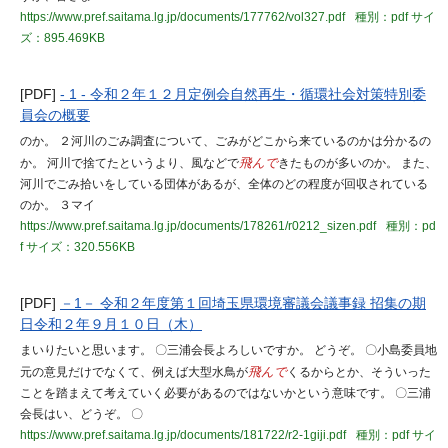
https://www.pref.saitama.lg.jp/documents/177762/vol327.pdf
種別：pdf
サイ
ズ：895.469KB
[PDF]
- 1 - 令和２年１２月定例会自然再生・循環社会対策特別委
員会の概要
のか。 ２河川のごみ調査について、ごみがどこから来ているのかは分かるの
か。 河川で捨てたというより、風などで
飛んで
きたものが多いのか。 また、
河川でごみ拾いをしている団体があるが、全体のどの程度が回収されている
のか。 ３マイ
https://www.pref.saitama.lg.jp/documents/178261/r0212_sizen.pdf
種別：pd
f
サイズ：320.556KB
[PDF]
－1－ 令和２年度第１回埼玉県環境審議会議事録 招集の期
日令和２年９月１０日（木）
まいりたいと思います。 〇三浦会長よろしいですか。 どうぞ。 〇小島委員地
元の意見だけでなくて、例えば大型水鳥が
飛んで
くるからとか、そういった
ことを踏まえて考えていく必要があるのではないかという意味です。 〇三浦
会長はい、どうぞ。 〇
https://www.pref.saitama.lg.jp/documents/181722/r2-1giji.pdf
種別：pdf
サイ