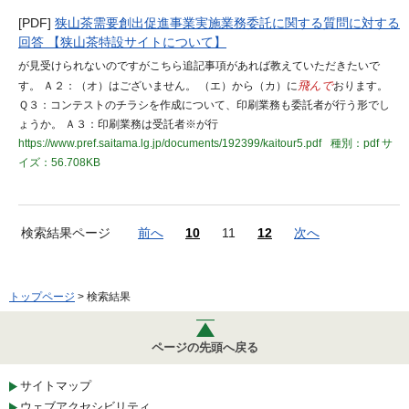
[PDF]
狭山茶需要創出促進事業実施業務委託に関する質問に対する
回答 【狭山茶特設サイトについて】
が見受けられないのですがこちら追記事項があれば教えていただきたいで
す。 Ａ２：（オ）はございません。 （エ）から（カ）に
飛んで
おります。
Ｑ３：コンテストのチラシを作成について、印刷業務も委託者が行う形でし
ょうか。 Ａ３：印刷業務は受託者※が行
https://www.pref.saitama.lg.jp/documents/192399/kaitour5.pdf
種別：pdf
サ
イズ：56.708KB
検索結果ページ
前へ
10
11
12
次へ
トップページ
> 検索結果
ページの先頭へ戻る
サイトマップ
ウェブアクセシビリティ