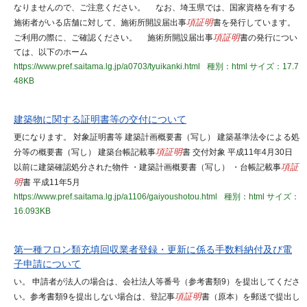
なりませんので、ご注意ください。 なお、埼玉県では、国家資格を有する
施術者がいる店舗に対して、施術所開設届出事
項証明
書を発行しています。
ご利用の際に、ご確認ください。 施術所開設届出事
項証明
書の発行につい
ては、以下のホーム
https://www.pref.saitama.lg.jp/a0703/tyuikanki.html
種別：html
サイズ：17.7
48KB
建築物に関する証明書等の交付について
更になります。 対象証明書等 建築計画概要書（写し） 建築基準法令による処
分等の概要書（写し） 建築台帳記載事
項証明
書 交付対象 平成11年4月30日
以前に建築確認処分された物件 ・建築計画概要書（写し） ・台帳記載事
項証
明
書 平成11年5月
https://www.pref.saitama.lg.jp/a1106/gaiyoushotou.html
種別：html
サイズ：
16.093KB
第一種フロン類充填回収業者登録・更新に係る手数料納付及び電
子申請について
い。 申請者が法人の場合は、会社法人等番号（参考書類9）を提出してくださ
い。参考書類9を提出しない場合は、登記事
項証明
書（原本）を郵送で提出し