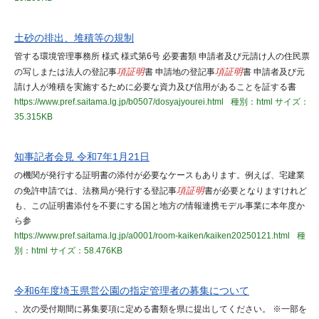
土砂の排出、堆積等の規制
管する環境管理事務所 様式 様式第6号 必要書類 申請者及び元請け人の住民票
の写しまたは法人の登記事
項証明
書 申請地の登記事
項証明
書 申請者及び元
請け人が堆積を実施するために必要な資力及び信用があることを証する書
https://www.pref.saitama.lg.jp/b0507/dosyajyourei.html
種別：html
サイズ：
35.315KB
知事記者会見 令和7年1月21日
の機関が発行する証明書の添付が必要なケースもあります。例えば、宅建業
の免許申請では、法務局が発行する登記事
項証明
書が必要となりますけれど
も、この証明書添付を不要にする国と地方の情報連携モデル事業に本年度か
ら参
https://www.pref.saitama.lg.jp/a0001/room-kaiken/kaiken20250121.html
種
別：html
サイズ：58.476KB
令和6年度埼玉県営公園の指定管理者の募集について
、次の受付期間に募集要項に定める書類を県に提出してください。 ※一部を