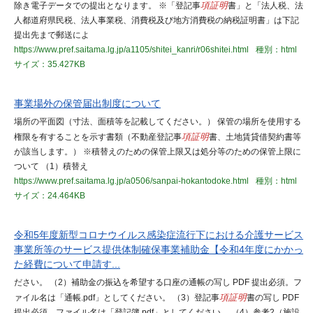
除き電子データでの提出となります。 ※「登記事
項証明
書」と「法人税、法
人都道府県民税、法人事業税、消費税及び地方消費税の納税証明書」は下記
提出先まで郵送によ
https://www.pref.saitama.lg.jp/a1105/shitei_kanri/r06shitei.html
種別：html
サイズ：35.427KB
事業場外の保管届出制度について
場所の平面図（寸法、面積等を記載してください。） 保管の場所を使用する
権限を有することを示す書類（不動産登記事
項証明
書、土地賃貸借契約書等
が該当します。） ※積替えのための保管上限又は処分等のための保管上限に
ついて （1）積替え
https://www.pref.saitama.lg.jp/a0506/sanpai-hokantodoke.html
種別：html
サイズ：24.464KB
令和5年度新型コロナウイルス感染症流行下における介護サービス
事業所等のサービス提供体制確保事業補助金【令和4年度にかかっ
た経費について申請す...
ださい。 （2）補助金の振込を希望する口座の通帳の写し PDF 提出必須。フ
ァイル名は「通帳.pdf」としてください。 （3）登記事
項証明
書の写し PDF
提出必須。ファイル名は「登記簿.pdf」としてください。 （4）参考2（施設