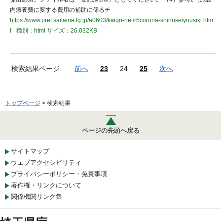
内療養費に要する費用の補助に係るチ
https://www.pref.saitama.lg.jp/a0603/kaigo-net/r5corona-shinnseiyousiki.htm
l
種別：html
サイズ：26.032KB
検索結果ページ
前へ
23
24
25
次へ
トップページ
> 検索結果
ページの先頭へ戻る
サイトマップ
ウェブアクセシビリティ
プライバシーポリシー・免責事項
著作権・リンクについて
関係機関リンク集