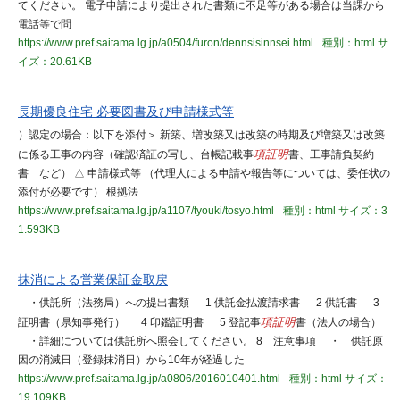
てください。 電子申請により提出された書類に不足等がある場合は当課から
電話等で問
https://www.pref.saitama.lg.jp/a0504/furon/dennsisinnsei.html
種別：html
サ
イズ：20.61KB
長期優良住宅 必要図書及び申請様式等
）認定の場合：以下を添付＞ 新築、増改築又は改築の時期及び増築又は改築
に係る工事の内容（確認済証の写し、台帳記載事
項証明
書、工事請負契約
書 など） △ 申請様式等 （代理人による申請や報告等については、委任状の
添付が必要です） 根拠法
https://www.pref.saitama.lg.jp/a1107/tyouki/tosyo.html
種別：html
サイズ：3
1.593KB
抹消による営業保証金取戻
・供託所（法務局）への提出書類 1 供託金払渡請求書 2 供託書 3
証明書（県知事発行） 4 印鑑証明書 5 登記事
項証明
書（法人の場合）
・詳細については供託所へ照会してください。 8 注意事項 ・ 供託原
因の消滅日（登録抹消日）から10年が経過した
https://www.pref.saitama.lg.jp/a0806/2016010401.html
種別：html
サイズ：
19.109KB