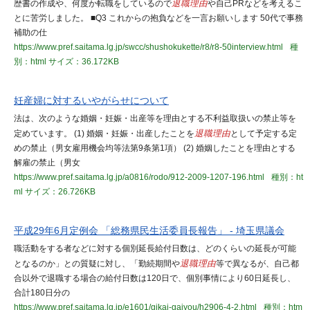
歴書の作成や、何度か転職をしているので
退職理由
や自己PRなどを考えるこ
とに苦労しました。 ■Q3 これからの抱負などを一言お願いします 50代で事務
補助の仕
https://www.pref.saitama.lg.jp/swcc/shushokukette/r8/r8-50interview.html
種
別：html
サイズ：36.172KB
妊産婦に対するいやがらせについて
法は、次のような婚姻・妊娠・出産等を理由とする不利益取扱いの禁止等を
定めています。 (1) 婚姻・妊娠・出産したことを
退職理由
として予定する定
めの禁止（男女雇用機会均等法第9条第1項） (2) 婚姻したことを理由とする
解雇の禁止（男女
https://www.pref.saitama.lg.jp/a0816/rodo/912-2009-1207-196.html
種別：ht
ml
サイズ：26.726KB
平成29年6月定例会 「総務県民生活委員長報告」 - 埼玉県議会
職活動をする者などに対する個別延長給付日数は、どのくらいの延長が可能
となるのか」との質疑に対し、「勤続期間や
退職理由
等で異なるが、自己都
合以外で退職する場合の給付日数は120日で、個別事情により60日延長し、
合計180日分の
https://www.pref.saitama.lg.jp/e1601/gikai-gaiyou/h2906-4-2.html
種別：htm