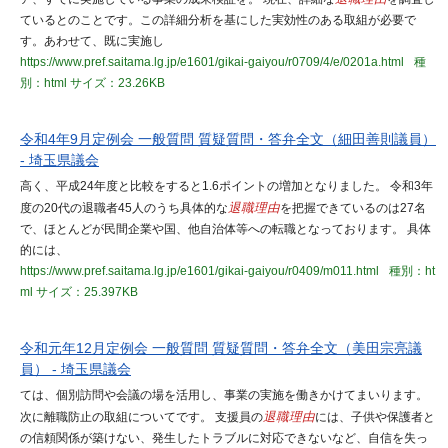
ているとのことです。この詳細分析を基にした実効性のある取組が必要で
す。あわせて、既に実施し
https://www.pref.saitama.lg.jp/e1601/gikai-gaiyou/r0709/4/e/0201a.html
種
別：html
サイズ：23.26KB
令和4年9月定例会 一般質問 質疑質問・答弁全文（細田善則議員）
- 埼玉県議会
高く、平成24年度と比較をすると1.6ポイントの増加となりました。 令和3年
度の20代の退職者45人のうち具体的な
退職理由
を把握できているのは27名
で、ほとんどが民間企業や国、他自治体等への転職となっております。 具体
的には、
https://www.pref.saitama.lg.jp/e1601/gikai-gaiyou/r0409/m011.html
種別：ht
ml
サイズ：25.397KB
令和元年12月定例会 一般質問 質疑質問・答弁全文（美田宗亮議
員） - 埼玉県議会
ては、個別訪問や会議の場を活用し、事業の実施を働きかけてまいります。
次に離職防止の取組についてです。 支援員の
退職理由
には、子供や保護者と
の信頼関係が築けない、発生したトラブルに対応できないなど、自信を失っ