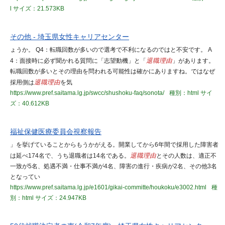
l
サイズ：21.573KB
その他 - 埼玉県女性キャリアセンター
ょうか。 Q4：転職回数が多いので選考で不利になるのではと不安です。 A
4：面接時に必ず聞かれる質問に「志望動機」と「
退職理由
」があります。
転職回数が多いとその理由を問われる可能性は確かにありますね。ではなぜ
採用側は
退職理由
を気
https://www.pref.saitama.lg.jp/swcc/shushoku-faq/sonota/
種別：html
サイ
ズ：40.612KB
福祉保健医療委員会視察報告
」を挙げていることからもうかがえる。開業してから6年間で採用した障害者
は延べ174名で、うち退職者は14名である。
退職理由
とその人数は、適正不
一致が5名、処遇不満・仕事不満が4名、障害の進行・疾病が2名、その他3名
となってい
https://www.pref.saitama.lg.jp/e1601/gikai-committe/houkoku/e3002.html
種
別：html
サイズ：24.947KB