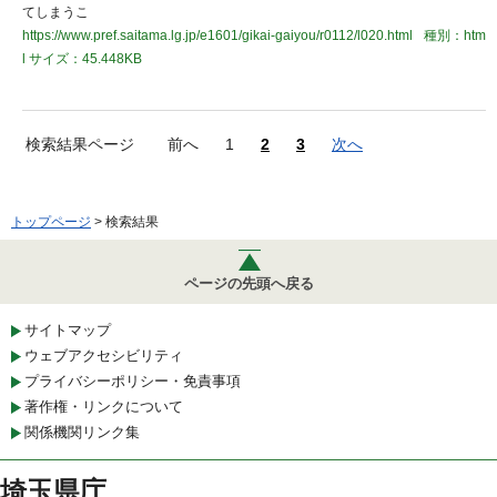
てしまうこ
https://www.pref.saitama.lg.jp/e1601/gikai-gaiyou/r0112/l020.html
種別：htm
l
サイズ：45.448KB
検索結果ページ
前へ
1
2
3
次へ
トップページ
> 検索結果
ページの先頭へ戻る
サイトマップ
ウェブアクセシビリティ
プライバシーポリシー・免責事項
著作権・リンクについて
関係機関リンク集
埼玉県庁