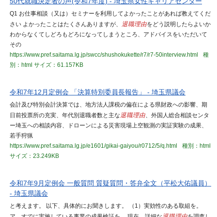
50代就職決定者の声(令和7年度) - 埼玉県女性キャリアセンター
Q1 お仕事相談（又は）セミナーを利用してよかったことがあれば教えてくだ
さい よかったことはたくさんありますが、
退職理由
をどう説明したらよいか
わからなくてしどろもどろになってしまうところ、アドバイスをいただいて
その
https://www.pref.saitama.lg.jp/swcc/shushokukette/r7/r7-50interview.html
種
別：html
サイズ：61.157KB
令和7年12月定例会 「決算特別委員長報告」 - 埼玉県議会
会計及び特別会計決算では、地方法人課税の偏在による県財政への影響、期
日前投票所の充実、年代別退職者数と主な
退職理由
、外国人総合相談センタ
ー埼玉への相談内容、ドローンによる災害現場上空観測の実証実験の成果、
若手狩猟
https://www.pref.saitama.lg.jp/e1601/gikai-gaiyou/r0712/5/q.html
種別：html
サイズ：23.249KB
令和7年9月定例会 一般質問 質疑質問・答弁全文（平松大佑議員）
- 埼玉県議会
と考えます。 以下、具体的にお聞きします。 （1）実効性のある取組を。
ア、すでに実施している事業の成果検証を。 現在、詳細な
退職理由
を調査し