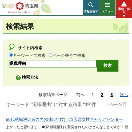
彩の国 埼玉県
緊急・防
情報を探す
メニュー
災
検索結果
サイト内検索
キーワードで検索
ページ番号で検索
検索方法
検索結果ページ
前へ
1
2
3
次へ
キーワード “退職理由” に対する結果 “49”件
1ページ目
50代就職決定者の声(令和8年度) - 埼玉県女性キャリアセンター
よかったと思います。 ■Q2 就職活動で苦労されたのはどんなことですか？ 履