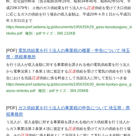
料、社宅貸付料等 （告示昭和30年29号、昭和34年46号、昭和42年55号、平
成23年379号） エ他のガス供給業を行う法人から
託送
供給を受けて大口供給
に応じるガスの供給を行う場合の収入金額は、平成20年４月１日から平成31
年３月31日まで
https://www.pref.saitama.lg.jp/documents/195635/h29_gasu-kyoukyugyou_si
nkoku.pdf
種別：pdf
サイズ：390.132KB
[PDF]
電気供給業を行う法人の事業税の概要・申告について 埼玉
県・県税事務所
を行う法人が収入金額に対する事業税を課される他の電気供給業を行う法人
から電事法第１７条第１項に規定する
託送
供給を受けて電気の供給を行う場
合における当該
託送
供給に係る料金として当該法人に対して支払うべき金
https://www.pref.saitama.lg.jp/documents/195635/h30_denki-kyokyu-gyou_g
aiyou-sinkoku.pdf
種別：pdf
サイズ：384.209KB
[PDF]
ガス供給業を行う法人の事業税の申告について 埼玉県・県
税事務所
う法人が、収入金額に対する事業税を課される他のガス供給業を行う法人か
らガス事業法第２条第４項に規定する
託送
供給を受けてガスの供給を行う場
合、その
託送
供給に係る料金として当該法人に対して支払うべき金額に相当