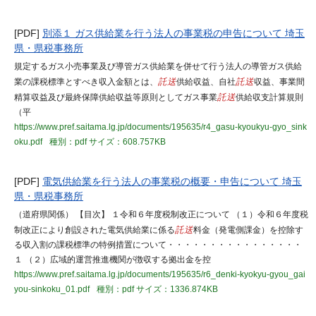
[PDF]
別添１ ガス供給業を行う法人の事業税の申告について 埼玉
県・県税事務所
規定するガス小売事業及び導管ガス供給業を併せて行う法人の導管ガス供給
業の課税標準とすべき収入金額とは、
託送
供給収益、自社
託送
収益、事業間
精算収益及び最終保障供給収益等原則としてガス事業
託送
供給収支計算規則
（平
https://www.pref.saitama.lg.jp/documents/195635/r4_gasu-kyoukyu-gyo_sink
oku.pdf
種別：pdf
サイズ：608.757KB
[PDF]
電気供給業を行う法人の事業税の概要・申告について 埼玉
県・県税事務所
（道府県関係） 【目次】 １令和６年度税制改正について （１）令和６年度税
制改正により創設された電気供給業に係る
託送
料金（発電側課金）を控除す
る収入割の課税標準の特例措置について・・・・・・・・・・・・・・・・
１ （２）広域的運営推進機関が徴収する拠出金を控
https://www.pref.saitama.lg.jp/documents/195635/r6_denki-kyokyu-gyou_gai
you-sinkoku_01.pdf
種別：pdf
サイズ：1336.874KB