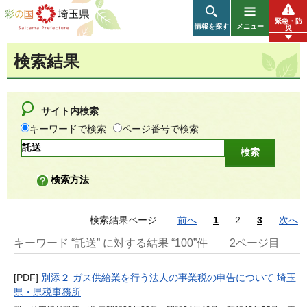
彩の国 埼玉県
緊急・防
情報を探す
メニュー
災
検索結果
サイト内検索
キーワードで検索
ページ番号で検索
検索方法
検索結果ページ
前へ
1
2
3
次へ
キーワード “託送” に対する結果 “100”件
2ページ目
[PDF]
別添２ ガス供給業を行う法人の事業税の申告について 埼玉
県・県税事務所