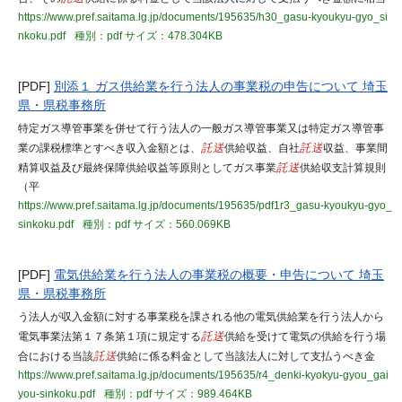
https://www.pref.saitama.lg.jp/documents/195635/h30_gasu-kyoukyu-gyo_si
nkoku.pdf
種別：pdf
サイズ：478.304KB
[PDF]
別添１ ガス供給業を行う法人の事業税の申告について 埼玉
県・県税事務所
特定ガス導管事業を併せて行う法人の一般ガス導管事業又は特定ガス導管事
業の課税標準とすべき収入金額とは、
託送
供給収益、自社
託送
収益、事業間
精算収益及び最終保障供給収益等原則としてガス事業
託送
供給収支計算規則
（平
https://www.pref.saitama.lg.jp/documents/195635/pdf1r3_gasu-kyoukyu-gyo_
sinkoku.pdf
種別：pdf
サイズ：560.069KB
[PDF]
電気供給業を行う法人の事業税の概要・申告について 埼玉
県・県税事務所
う法人が収入金額に対する事業税を課される他の電気供給業を行う法人から
電気事業法第１７条第１項に規定する
託送
供給を受けて電気の供給を行う場
合における当該
託送
供給に係る料金として当該法人に対して支払うべき金
https://www.pref.saitama.lg.jp/documents/195635/r4_denki-kyokyu-gyou_gai
you-sinkoku.pdf
種別：pdf
サイズ：989.464KB