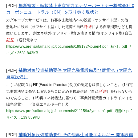
[PDF]
無断複製・転載禁止東京電力エナジーパートナー株式会社 0
カーボンニュートラル（CN）を取り巻く現状と
力グループのサービスは、お客さま敷地内への設置（オンサイト型）の他、
敷地外に設置（オフサイト型）した電源の自己
託送
による自家消費なども提
案いたします。 創エネ構外(オフサイト型) お客さま構内(オンサイト型) 自己
託送
（送配電ネッ
https://www.pref.saitama.lg.jp/documents/198132/kouen4.pdf
種別：pdf
サ
イズ：3681.843KB
[PDF]
補助対象設備補助要件 太陽光発電設備及び蓄電池（太陽光
発電設備）
。 ）の認定又はFIP(Feed in Premium)制度の認定を取得しないこと。 (14)電
気事業法第２条第１項第５号ロに定める接続供給（自己
託送
）を行わないも
のであること。 (15)再エネ特措法に基づく「事業計画策定ガイドライン（太
陽光発電）」（資源エネルギー庁）及
https://www.pref.saitama.lg.jp/documents/211159/r8youken1.pdf
種別：pdf
サイズ：139.889KB
[PDF]
補助対象設備補助要件 その他再生可能エネルギー 発電設備