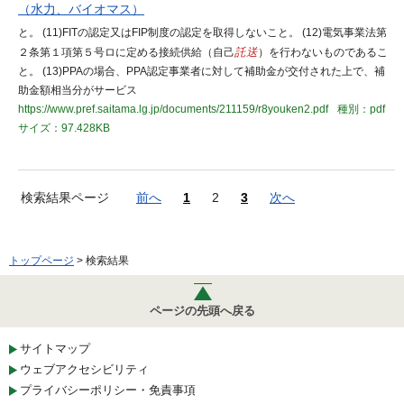
（水力、バイオマス）
と。 (11)FITの認定又はFIP制度の認定を取得しないこと。 (12)電気事業法第
２条第１項第５号ロに定める接続供給（自己
託送
）を行わないものであるこ
と。 (13)PPAの場合、PPA認定事業者に対して補助金が交付された上で、補
助金額相当分がサービス
https://www.pref.saitama.lg.jp/documents/211159/r8youken2.pdf
種別：pdf
サイズ：97.428KB
検索結果ページ
前へ
1
2
3
次へ
トップページ
> 検索結果
ページの先頭へ戻る
サイトマップ
ウェブアクセシビリティ
プライバシーポリシー・免責事項