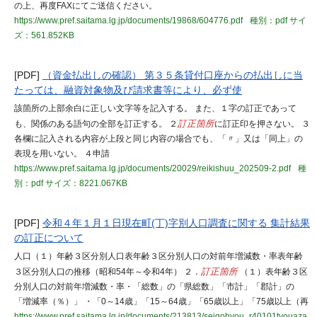
の上、再度FAXにてご送信ください。
https://www.pref.saitama.lg.jp/documents/19868/604776.pdf
種別：pdf
サイ
ズ：561.852KB
[PDF]
（資金払出しの確認） 第３５条貸付口座からの払出しに当
たっては、融資対象物及び請求書等により、必ず使
該箇所の上部余白に正しい文字等を記入する。 また、１字の訂正であって
も、関係のある語句の全部を訂正する。 ２
訂正箇所
に訂正印を押さない。 ３
各欄に記入される内容が上段と同じ内容の場合でも、「〃」又は「同上」の
表現を用いない。 ４申請
https://www.pref.saitama.lg.jp/documents/20029/reikishuu_202509-2.pdf
種
別：pdf
サイズ：8221.067KB
[PDF]
令和４年１月１日現在町(丁)字別人口調査に関する 集計結果
の訂正について
人口（１）年齢３区分別人口表年齢３区分別人口の対前年増減数・率表年齢
３区分別人口の推移（昭和54年～令和4年） ２．
訂正箇所
（１）表年齢３区
分別人口の対前年増減数・率・「総数」の「県総数」「市計」「郡計」の
「増減率（％）」 ・「0～14歳」「15～64歳」「65歳以上」「75歳以上（再
https://www.pref.saitama.lg.jp/documents/213813/seigohyou_r40101tyouaza.