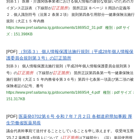
別添１） 医療・介護関係事業者における個人情報の適切な取扱いのためのガ
イダンス正誤表 （下線部が
訂正箇所
） 箇所正誤 ８ページ Ⅱ用語の定義等
２．個人識別符号（法第２ 条第２項） 規則第四条引用部分一健康保険法施行
規則（大正１５ 年内務
https://www.pref.saitama.lg.jp/documents/18695/2_31.pdf
種別：pdf
サイ
ズ：151.398KB
[PDF]
（別添３） 個人情報保護法施行規則（平成28年個人情報保
護委員会規則第３号）の訂正箇所
別添３） 個人情報保護法施行規則（平成28年個人情報保護委員会規則第３
号）の
訂正箇所
（下線部が
訂正箇所
） 箇所正誤第四条第一号一健康保険法
施行規則（大正１５ 年内務省令第３６号）第四十七条第一項及び第二項の被
保険者証の記号、番号
https://www.pref.saitama.lg.jp/documents/18695/4_4.pdf
種別：pdf
サイズ：
151.317KB
[PDF]
医薬発0702第６号 令和７年７月２日 各都道府県知事殿 厚
生労働省医薬局長
議会代表幹事宛て送付することとしていることを申し添えます。 収受埼玉県
'25.7.2 薬務課 ○別添１について（
訂正箇所
は下線部分） （誤） 単回使用視