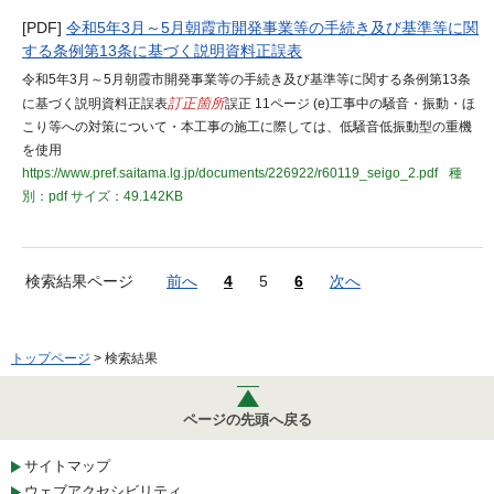
[PDF]
令和5年3月～5月朝霞市開発事業等の手続き及び基準等に関
する条例第13条に基づく説明資料正誤表
令和5年3月～5月朝霞市開発事業等の手続き及び基準等に関する条例第13条
に基づく説明資料正誤表
訂正箇所
誤正 11ページ (e)工事中の騒音・振動・ほ
こり等への対策について・本工事の施工に際しては、低騒音低振動型の重機
を使用
https://www.pref.saitama.lg.jp/documents/226922/r60119_seigo_2.pdf
種
別：pdf
サイズ：49.142KB
検索結果ページ
前へ
4
5
6
次へ
トップページ
> 検索結果
ページの先頭へ戻る
サイトマップ
ウェブアクセシビリティ