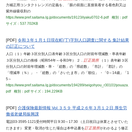
力補正用コンタクトレンズの定義を、「眼の前面に直接装着する着色剤又は
紫外線吸収剤の
https://www.pref.saitama.lg.jp/documents/19123/iyaku0702-6.pdf
種別：pdf
サイズ：537.702KB
[PDF]
令和３年１月１日現在町(丁)字別人口調査に関する 集計結果
の訂正について
人口（１）年齢３区分別人口表年齢３区分別人口の対前年増減数・率表年齢
３区分別人口の推移（昭和54年～令和3年） ２．
訂正箇所
（１）表年齢３区
分別人口の対前年増減数・率・「総数」の「県総数」「市計」「郡計」の
「増減率（％）」 ・「総数」の「さいたま市」の「順位」 ・「0～14歳」「1
5～
https://www.pref.saitama.lg.jp/documents/194289/seigohyou_r30101tyouaza.
pdf
種別：pdf
サイズ：194.229KB
[PDF]
介護保険最新情報 Vol.３５９ 平成２６年３月１２日 厚生労
働省老健局振興課
電話03-3595-1121受付時間平日:9:30～17:30 （土日祝日は休業とさせていた
だきます） 変更・取消が生じた場合は本申込書を
訂正箇所
がわかるよう修正