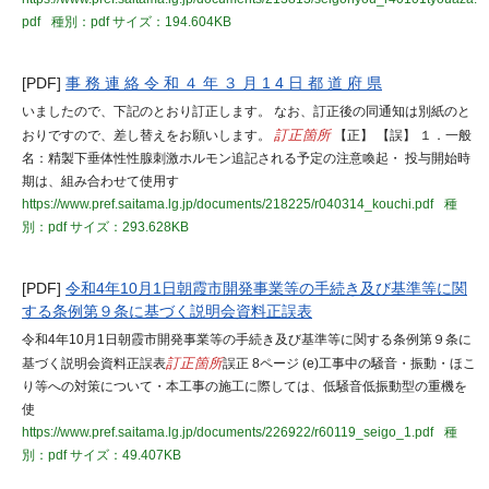
pdf
種別：pdf
サイズ：194.604KB
[PDF]
事 務 連 絡 令 和 ４ 年 ３ 月 1 4 日 都 道 府 県
いましたので、下記のとおり訂正します。 なお、訂正後の同通知は別紙のと
おりですので、差し替えをお願いします。
訂正箇所
【正】 【誤】 １．一般
名：精製下垂体性性腺刺激ホルモン追記される予定の注意喚起・ 投与開始時
期は、組み合わせて使用す
https://www.pref.saitama.lg.jp/documents/218225/r040314_kouchi.pdf
種
別：pdf
サイズ：293.628KB
[PDF]
令和4年10月1日朝霞市開発事業等の手続き及び基準等に関
する条例第９条に基づく説明会資料正誤表
令和4年10月1日朝霞市開発事業等の手続き及び基準等に関する条例第９条に
基づく説明会資料正誤表
訂正箇所
誤正 8ページ (e)工事中の騒音・振動・ほこ
り等への対策について・本工事の施工に際しては、低騒音低振動型の重機を
使
https://www.pref.saitama.lg.jp/documents/226922/r60119_seigo_1.pdf
種
別：pdf
サイズ：49.407KB