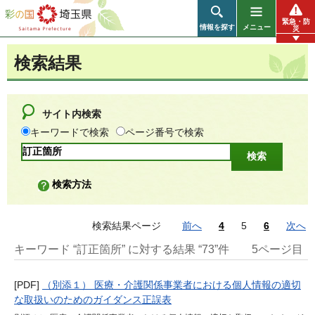
彩の国 埼玉県
緊急・防
情報を探す
メニュー
災
検索結果
サイト内検索
キーワードで検索
ページ番号で検索
検索方法
検索結果ページ
前へ
4
5
6
次へ
キーワード “訂正箇所” に対する結果 “73”件
5ページ目
[PDF]
（別添１） 医療・介護関係事業者における個人情報の適切
な取扱いのためのガイダンス正誤表