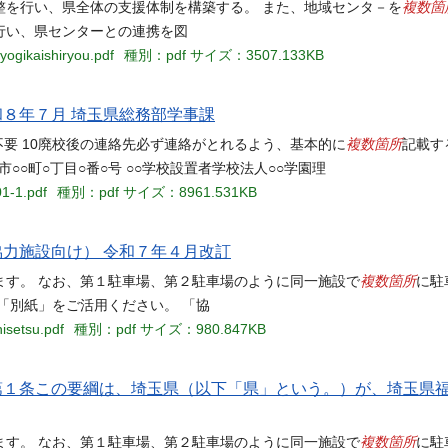
複数箇
整を行い、県全体の支援体制を構築する。 また、地域センタ－を
行い、県センターとの連携を図
yogikaishiryou.pdf
種別：pdf
サイズ：3507.133KB
和８年７月 埼玉県総務部学事課
複数箇所
記載不要 10廃校後の連絡先必ず連絡がとれるよう、基本的に
記載す
市○○町○丁目○番○号 ○○学校設置者学校法人○○学園理
01-1.pdf
種別：pdf
サイズ：8961.531KB
協力施設向け） 令和７年４月改訂
複数箇所
ます。 なお、第１駐車場、第２駐車場のように同一施設で
に駐
「別紙」をご活用ください。 「協
isetsu.pdf
種別：pdf
サイズ：980.847KB
 第１条この要綱は、埼玉県（以下「県」という。）が、埼玉県
複数箇所
ます。 なお、第１駐車場、第２駐車場のように同一施設で
に駐