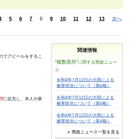
4
5
6
7
8
9
10
11
12
13
次へ
関連情報
のでアピールをするこ
“複数箇所”
に関する県政ニュー
ス
令和4年7月12日の大雨による
被害状況について（第6報）
令和4年7月12日の大雨による
所
に拡充し、本人や家
被害状況について（第5報）
令和4年7月12日の大雨による
被害状況について（第4報）
県政ニュース一覧を見る