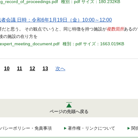
ng_record_of_proceedings.pdf
種別：pdf
サイズ：180.232KB
議 日時：令和6年1月19日（金）10:00～12:00
複数箇所
要だと思う。 その観点でいうと、同じ特徴を持つ施設が
あるの
後の施設の在り方を
i_expert_meeting_document.pdf
種別：pdf
サイズ：1663.019KB
10
11
12
13
次へ
ページの先頭へ戻る
バシーポリシー・免責事項
著作権・リンクについて
関