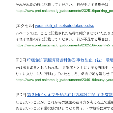
それぞれ別の行に記載してください。 行が不足する場合は、
https://www.pref.saitama.lg.jp/documents/232516/parking_p
[エクセル]
youshiki5_shisetsutodokede.xlsx
ムページでは、ここに記載された名称で紹介させていただき
それぞれ別の行に記載してください。 行が不足する場合は、
https://www.pref.saitama.lg.jp/documents/232516/youshiki5_
[PDF]
狩猟免許更新講習資料集⑤ 事故防止（銃） 環
たは出血多量とおもわれる。 共猟者とともにカモを狩猟中
り）に入り、1人で行動していたところ、斜面で足を滑らせて、
https://www.pref.saitama.lg.jp/documents/234619/kousyuyou
[PDF]
第３回げんきプラザの在り方検討に関 する有識
せるということが、これからの施設の在り方を考える上で重
めるということも選択肢のひとつだと思う。 ○学校等に対す