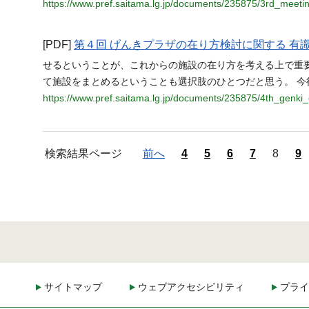
https://www.pref.saitama.lg.jp/documents/235875/3rd_meeti
[PDF]
第４回 げんきプラザの在り方検討に関する 有識者会
せるということが、これからの施設の在り方を考える上で重
て施設をまとめるということも選択肢のひとつだと思う。 今
https://www.pref.saitama.lg.jp/documents/235875/4th_genk
検索結果ページ
前へ
4
5
6
7
8
9
サイトマップ
ウェブアクセシビリティ
プライ