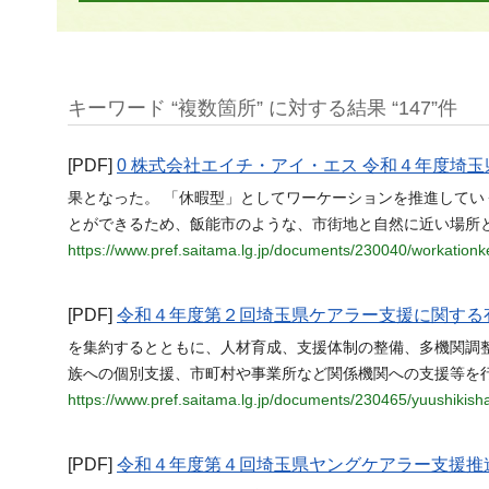
キーワード “複数箇所” に対する結果 “147”件
[PDF]
0 株式会社エイチ・アイ・エス 令和４年度埼
果となった。 「休暇型」としてワーケーションを推進して
とができるため、飯能市のような、市街地と自然に近い場所
https://www.pref.saitama.lg.jp/documents/230040/workation
[PDF]
令和４年度第２回埼玉県ケアラー支援に関する有
を集約するとともに、人材育成、支援体制の整備、多機関調
族への個別支援、市町村や事業所など関係機関への支援等を
https://www.pref.saitama.lg.jp/documents/230465/yuushikish
[PDF]
令和４年度第４回埼玉県ヤングケアラー支援推進