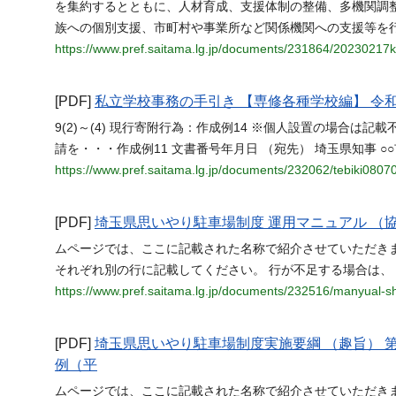
を集約するとともに、人材育成、支援体制の整備、多機関調
族への個別支援、市町村や事業所など関係機関への支援等を
https://www.pref.saitama.lg.jp/documents/231864/20230217k
[PDF]
私立学校事務の手引き 【専修各種学校編】 令
9(2)～(4) 現行寄附行為：作成例14 ※個人設置の場合は
請を・・・作成例11 文書番号年月日 （宛先） 埼玉県知事 ○○
https://www.pref.saitama.lg.jp/documents/232062/tebiki0807
[PDF]
埼玉県思いやり駐車場制度 運用マニュアル （
ムページでは、ここに記載された名称で紹介させていただき
それぞれ別の行に記載してください。 行が不足する場合は、
https://www.pref.saitama.lg.jp/documents/232516/manyual-sh
[PDF]
埼玉県思いやり駐車場制度実施要綱 （趣旨）
例（平
ムページでは、ここに記載された名称で紹介させていただき