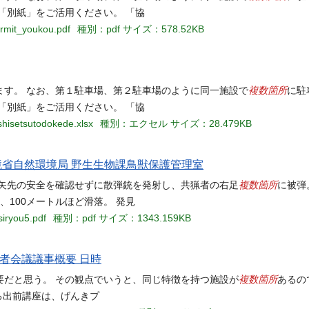
「別紙」をご活用ください。 「協
ermit_youkou.pdf
種別：pdf
サイズ：578.52KB
複数箇所
ます。 なお、第１駐車場、第２駐車場のように同一施設で
に駐
「別紙」をご活用ください。 「協
shisetsutodokede.xlsx
種別：エクセル
サイズ：28.479KB
境省自然環境局 野生生物課鳥獣保護管理室
複数箇所
、矢先の安全を確認せずに散弾銃を発射し、共猟者の右足
に被弾
100メートルほど滑落。 発見
siryou5.pdf
種別：pdf
サイズ：1343.159KB
者会議議事概要 日時
複数箇所
要だと思う。 その観点でいうと、同じ特徴を持つ施設が
あるの
る出前講座は、げんきプ