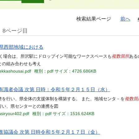
検索結果ページ
前へ
8ページ目
玉県西部地域における
複数箇所
いく場合は、所沢駅にドロップイン可能なワークスペースも
ある
との組み合わせも考え
kekkashousai.pdf
種別：pdf
サイズ：4726.686KB
識者会議 次第 日時：令和５年２月１５日（水）
複数箇
整を行い、県全体の支援体制を構築する。 また、地域センタ－を
行い、県センターとの連携を図
asiryour402.pdf
種別：pdf
サイズ：1516.624KB
協議会 次第 日時令和５年２月１７日（金）