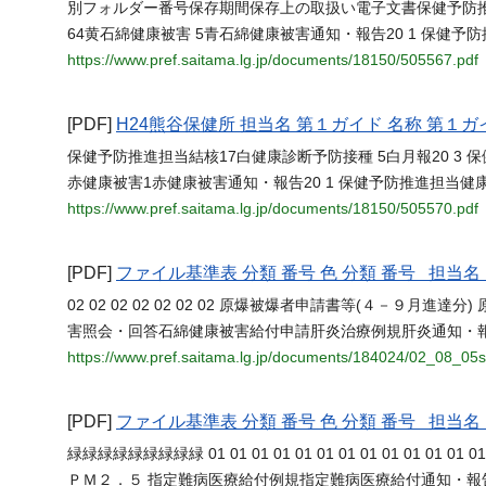
別フォルダー番号保存期間保存上の取扱い電子文書保健予防推
64黄石綿健康被害 5青石綿健康被害通知・報告20 1 保健予
https://www.pref.saitama.lg.jp/documents/18150/505567.pdf
[PDF]
H24熊谷保健所 担当名 第１ガイド 名称 第１ガ
保健予防推進担当結核17白健康診断予防接種 5白月報20 3 
赤健康被害1赤健康被害通知・報告20 1 保健予防推進担当健
https://www.pref.saitama.lg.jp/documents/18150/505570.pdf
[PDF]
ファイル基準表 分類 番号 色 分類 番号 担
02 02 02 02 02 02 02 原爆被爆者申請書等(４－９月進
害照会・回答石綿健康被害給付申請肝炎治療例規肝炎通知・
https://www.pref.saitama.lg.jp/documents/184024/02_08_05
[PDF]
ファイル基準表 分類 番号 色 分類 番号 担
緑緑緑緑緑緑緑緑緑 01 01 01 01 01 01 01 01 01 01 01 01 
ＰＭ２．５ 指定難病医療給付例規指定難病医療給付通知・