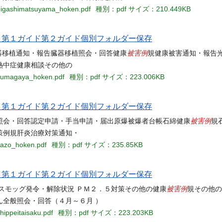
6higashimatsuyama_hoken.pdf
種別：pdf
サイズ：210.449KB
当名 第１ガイド第２ガイド個別フォルダー保存
被害例
移植例規臓器移植通知・報告臓器移植照会・回答健康
規健康被害通知・報告
熱中症健康相談その他の
9kumagaya_hoken.pdf
種別：pdf
サイズ：223.006KB
当名 第１ガイド第２ガイド個別フォルダー保存
被害例
照会・回答認定申請・手当申請・届出原爆被爆者台帳石綿健康
規
策例規肝炎治療対策通知・
kazo_hoken.pdf
種別：pdf
サイズ：235.85KB
当名 第１ガイド第２ガイド個別フォルダー保存
被害例
化学スモッグ発令・解除状況 ＰＭ２．５対策その他の健康
規その他の
全般照会・回答（４月～６月 ）
hippeitaisaku.pdf
種別：pdf
サイズ：223.203KB