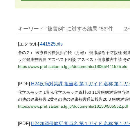
キーワード “被害例” に対する結果 “53”件
2
[エクセル]
441525.xls
条の２） 医療費公費負担台帳（月報） 健康診断予防接種 健康
ッグ健康被害届 アスベスト相談 アスベスト健康被害申請 そ
https://www.pref.saitama.lg.jp/documents/18065/441525.xls
[PDF]
H24疾病対策課 担当名 第１ガイド 名称 第１ガ
化学スモッグ 1青光化学スモッグ資料60 11常疾病対策担当
の他の健康被害 2黄その他の健康被害通知報告20 3 疾病対
https://www.pref.saitama.lg.jp/documents/18150/505552.pdf
[PDF]
H24加須保健所 担当名 第１ガイド 名称 第１ガ