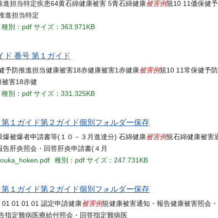
被害例
進担当特定疾患64黄石綿健康被害 5青石綿健康
規10 11価保
防推進担当特定
種別：pdf
サイズ：363.971KB
イド 番号 第１ガイド
被害例
保健予防推進担当健康被害18赤健康被害1赤健康
規10 11常保健予
康被害18赤健
種別：pdf
サイズ：331.325KB
当名 第１ガイド第２ガイド個別フォルダー保存
被害例
達分) 原爆被爆者申請書等(１０－３月進達分) 石綿健康
規石綿健康被害
報告肝炎照会・回答肝炎申請書(４月
souka_hoken.pdf
種別：pdf
サイズ：247.731KB
当名 第１ガイド第２ガイド個別フォルダー保存
被害例
01 01 01 01 01 認定申請健康
規健康被害通知・報告健康被害照会・
報告指定難病医療給付照会・回答指定難病医