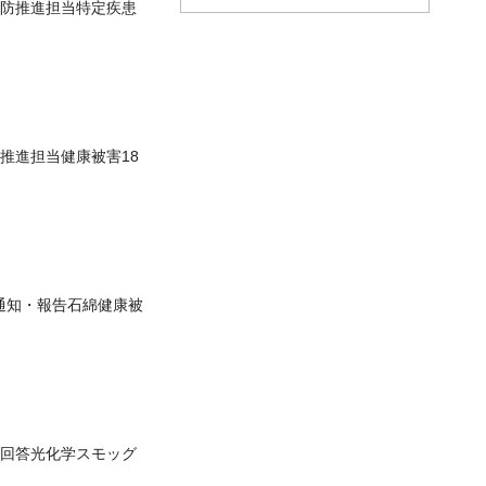
健予防推進担当特定疾患
防推進担当健康被害18
通知・報告石綿健康被
回答光化学スモッグ