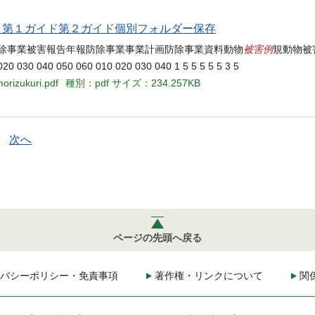
当名 第１ガイド第２ガイド個別フォルダー保存
被害例
防除事業被害報告年報防除事業事業計画防除事業資料動物
規動物被
0 040 050 060 010 020 030 040 1 5 5 5 5 5 3 5
orizukuri.pdf
種別：pdf
サイズ：234.257KB
次へ
ページの先頭へ戻る
バシーポリシー・免責事項
著作権・リンクについて
関