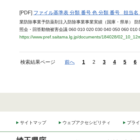
[PDF]
ファイル基準表 分類 番号 色 分類 番号 担
業防除事業予防薬剤注入防除事業事業実績（国庫・県単） 
照会・回答動物被害会議 060 010 020 030 040 050 060 010 020 03
https://www.pref.saitama.lg.jp/documents/184028/02_10_12m
検索結果ページ
前へ
1
2
3
4
5
6
サイトマップ
ウェブアクセシビリティ
プライ