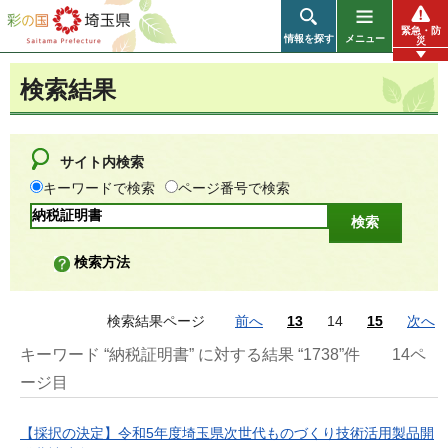
彩の国 埼玉県
緊急・防
情報を探す
メニュー
災
検索結果
サイト内検索
キーワードで検索
ページ番号で検索
検索方法
検索結果ページ
前へ
13
14
15
次へ
キーワード “納税証明書” に対する結果 “1738”件
14ペ
ージ目
【採択の決定】令和5年度埼玉県次世代ものづくり技術活用製品開