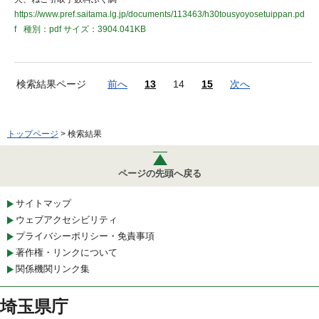
https://www.pref.saitama.lg.jp/documents/113463/h30tousyoyosetuippan.pd
f
種別：pdf
サイズ：3904.041KB
検索結果ページ
前へ
13
14
15
次へ
トップページ
> 検索結果
ページの先頭へ戻る
サイトマップ
ウェブアクセシビリティ
プライバシーポリシー・免責事項
著作権・リンクについて
関係機関リンク集
埼玉県庁