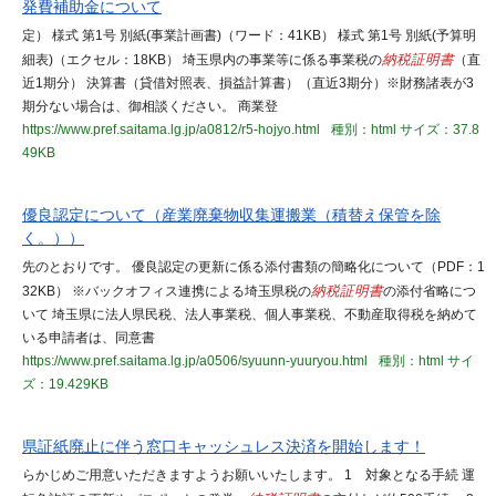
発費補助金について
定） 様式 第1号 別紙(事業計画書)（ワード：41KB） 様式 第1号 別紙(予算明
細表)（エクセル：18KB） 埼玉県内の事業等に係る事業税の
納税証明書
（直
近1期分） 決算書（貸借対照表、損益計算書）（直近3期分）※財務諸表が3
期分ない場合は、御相談ください。 商業登
https://www.pref.saitama.lg.jp/a0812/r5-hojyo.html
種別：html
サイズ：37.8
49KB
優良認定について（産業廃棄物収集運搬業（積替え保管を除
く。））
先のとおりです。 優良認定の更新に係る添付書類の簡略化について（PDF：1
32KB） ※バックオフィス連携による埼玉県税の
納税証明書
の添付省略につ
いて 埼玉県に法人県民税、法人事業税、個人事業税、不動産取得税を納めて
いる申請者は、同意書
https://www.pref.saitama.lg.jp/a0506/syuunn-yuuryou.html
種別：html
サイ
ズ：19.429KB
県証紙廃止に伴う窓口キャッシュレス決済を開始します！
らかじめご用意いただきますようお願いいたします。 1 対象となる手続 運