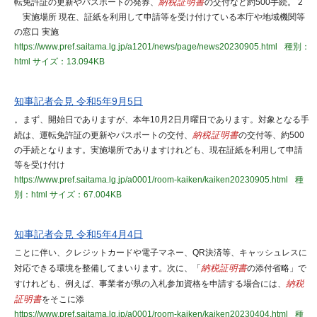
転免許証の更新やパスポートの発券、
納税証明書
の交付など約500手続。 2
実施場所 現在、証紙を利用して申請等を受け付けている本庁や地域機関等
の窓口 実施
https://www.pref.saitama.lg.jp/a1201/news/page/news20230905.html
種別：
html
サイズ：13.094KB
知事記者会見 令和5年9月5日
。まず、開始日でありますが、本年10月2日月曜日であります。対象となる手
続は、運転免許証の更新やパスポートの交付、
納税証明書
の交付等、約500
の手続となります。実施場所でありますけれども、現在証紙を利用して申請
等を受け付け
https://www.pref.saitama.lg.jp/a0001/room-kaiken/kaiken20230905.html
種
別：html
サイズ：67.004KB
知事記者会見 令和5年4月4日
ことに伴い、クレジットカードや電子マネー、QR決済等、キャッシュレスに
対応できる環境を整備してまいります。次に、「
納税証明書
の添付省略」で
すけれども、例えば、事業者が県の入札参加資格を申請する場合には、
納税
証明書
をそこに添
https://www.pref.saitama.lg.jp/a0001/room-kaiken/kaiken20230404.html
種