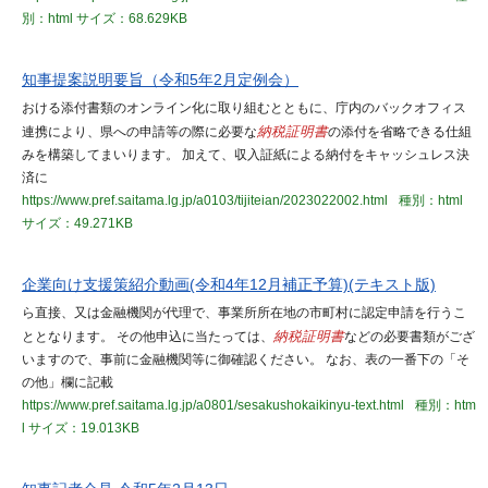
別：html
サイズ：68.629KB
知事提案説明要旨（令和5年2月定例会）
おける添付書類のオンライン化に取り組むとともに、庁内のバックオフィス
連携により、県への申請等の際に必要な
納税証明書
の添付を省略できる仕組
みを構築してまいります。 加えて、収入証紙による納付をキャッシュレス決
済に
https://www.pref.saitama.lg.jp/a0103/tijiteian/2023022002.html
種別：html
サイズ：49.271KB
企業向け支援策紹介動画(令和4年12月補正予算)(テキスト版)
ら直接、又は金融機関が代理で、事業所所在地の市町村に認定申請を行うこ
ととなります。 その他申込に当たっては、
納税証明書
などの必要書類がござ
いますので、事前に金融機関等に御確認ください。 なお、表の一番下の「そ
の他」欄に記載
https://www.pref.saitama.lg.jp/a0801/sesakushokaikinyu-text.html
種別：htm
l
サイズ：19.013KB