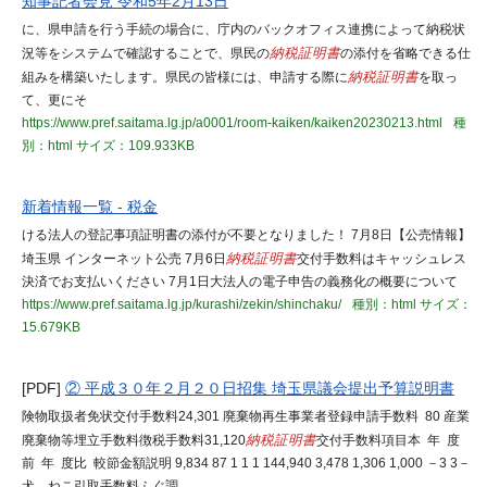
知事記者会見 令和5年2月13日
に、県申請を行う手続の場合に、庁内のバックオフィス連携によって納税状
況等をシステムで確認することで、県民の
納税証明書
の添付を省略できる仕
組みを構築いたします。県民の皆様には、申請する際に
納税証明書
を取っ
て、更にそ
https://www.pref.saitama.lg.jp/a0001/room-kaiken/kaiken20230213.html
種
別：html
サイズ：109.933KB
新着情報一覧 - 税金
ける法人の登記事項証明書の添付が不要となりました！ 7月8日【公売情報】
埼玉県 インターネット公売 7月6日
納税証明書
交付手数料はキャッシュレス
決済でお支払いください 7月1日大法人の電子申告の義務化の概要について
https://www.pref.saitama.lg.jp/kurashi/zekin/shinchaku/
種別：html
サイズ：
15.679KB
[PDF]
② 平成３０年２月２０日招集 埼玉県議会提出予算説明書
険物取扱者免状交付手数料24,301 廃棄物再生事業者登録申請手数料 80 産業
廃棄物等埋立手数料徴税手数料31,120
納税証明書
交付手数料項目本 年 度
前 年 度比 較節金額説明 9,834 87 1 1 1 144,940 3,478 1,306 1,000 －3 3－
犬、ねこ引取手数料ふぐ調