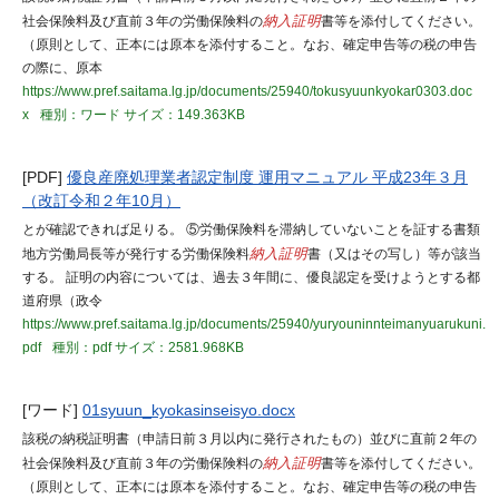
社会保険料及び直前３年の労働保険料の
納入証明
書等を添付してください。
（原則として、正本には原本を添付すること。なお、確定申告等の税の申告
の際に、原本
https://www.pref.saitama.lg.jp/documents/25940/tokusyuunkyokar0303.doc
x
種別：ワード
サイズ：149.363KB
[PDF]
優良産廃処理業者認定制度 運用マニュアル 平成23年３月
（改訂令和２年10月）
とが確認できれば足りる。 ⑤労働保険料を滞納していないことを証する書類
地方労働局長等が発行する労働保険料
納入証明
書（又はその写し）等が該当
する。 証明の内容については、過去３年間に、優良認定を受けようとする都
道府県（政令
https://www.pref.saitama.lg.jp/documents/25940/yuryouninnteimanyuarukuni.
pdf
種別：pdf
サイズ：2581.968KB
[ワード]
01syuun_kyokasinseisyo.docx
該税の納税証明書（申請日前３月以内に発行されたもの）並びに直前２年の
社会保険料及び直前３年の労働保険料の
納入証明
書等を添付してください。
（原則として、正本には原本を添付すること。なお、確定申告等の税の申告