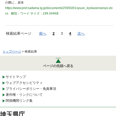
の際に、原本
https://www.pref.saitama.lg.jp/documents/25950/01syuun_kyokasinseisyo.do
cx
種別：ワード
サイズ：199.344KB
検索結果ページ
前へ
2
3
4
次へ
トップページ
> 検索結果
ページの先頭へ戻る
サイトマップ
ウェブアクセシビリティ
プライバシーポリシー・免責事項
著作権・リンクについて
関係機関リンク集
埼玉県庁