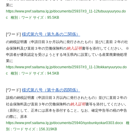
業に
https://www.pref.saitama.lg.jp/documents/25937/r3_11-12futsuuyuuryou.do
c
種別：ワード
サイズ：95.5KB
[ワード]
様式第六号（第九条の二関係）
の納税証明書（申請日前３か月以内に発行されたもの）並びに直前 ２年の社
会保険料及び直前３年の労働保険料の
納入証明
書等を添付してください。 ※
申請者が優良認定を受けようとする埼玉県内に設置している産業廃棄物処理
業に
https://www.pref.saitama.lg.jp/documents/25937/r3_11-13tokkanyuuryou.do
c
種別：ワード
サイズ：94.5KB
[ワード]
様式第八号（第十条の四関係）
該税の納税証明書（申請日前３月以内に発行されたもの）並びに直前２年の
社会保険料及び直前３年の労働保険料の
納入証明
書等を添付してください。
（原則として、正本には原本を添付すること。なお、確定申告等の税の申告
の際に、原本
https://www.pref.saitama.lg.jp/documents/25940/syobunkyokar0303.docx
種
別：ワード
サイズ：156.319KB