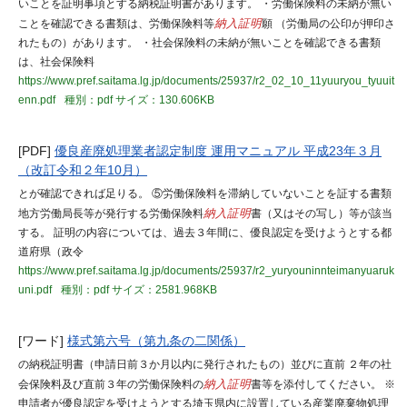
いことを証明事項とする納税証明書があります。 ・労働保険料の未納が無い
ことを確認できる書類は、労働保険料等
納入証明
願 （労働局の公印が押印さ
れたもの）があります。 ・社会保険料の未納が無いことを確認できる書類
は、社会保険料
https://www.pref.saitama.lg.jp/documents/25937/r2_02_10_11yuuryou_tyuuit
enn.pdf
種別：pdf
サイズ：130.606KB
[PDF]
優良産廃処理業者認定制度 運用マニュアル 平成23年３月
（改訂令和２年10月）
とが確認できれば足りる。 ⑤労働保険料を滞納していないことを証する書類
地方労働局長等が発行する労働保険料
納入証明
書（又はその写し）等が該当
する。 証明の内容については、過去３年間に、優良認定を受けようとする都
道府県（政令
https://www.pref.saitama.lg.jp/documents/25937/r2_yuryouninnteimanyuaruk
uni.pdf
種別：pdf
サイズ：2581.968KB
[ワード]
様式第六号（第九条の二関係）
の納税証明書（申請日前３か月以内に発行されたもの）並びに直前 ２年の社
会保険料及び直前３年の労働保険料の
納入証明
書等を添付してください。 ※
申請者が優良認定を受けようとする埼玉県内に設置している産業廃棄物処理