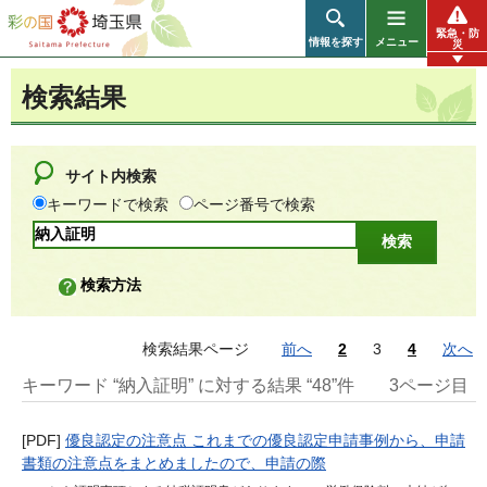
彩の国 埼玉県
緊急・防
情報を探す
メニュー
災
検索結果
サイト内検索
キーワードで検索
ページ番号で検索
検索方法
検索結果ページ
前へ
2
3
4
次へ
キーワード “納入証明” に対する結果 “48”件
3ページ目
[PDF]
優良認定の注意点 これまでの優良認定申請事例から、申請
書類の注意点をまとめましたので、申請の際