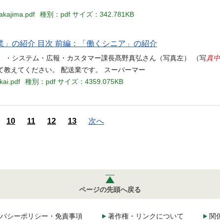
akajima.pdf
種別：pdf
サイズ：342.781KB
業」の紹介 目次 前編：「働くシニア」の紹介
真中
 ・システム・広報・カスタマー課長髙野真弘さん（写真左） （写
て教えてください。 配送業です。 スーパーマー
kai.pdf
種別：pdf
サイズ：4359.075KB
10
11
12
13
次へ
ページの先頭へ戻る
バシーポリシー・免責事項
著作権・リンクについて
関