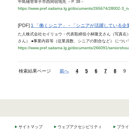
中島樋管幸手市西関宿地先 －P. 38－
https://www.pref.saitama.lg.jp/documents/265674/28002-3_n
[PDF]
1 「働くシニア」・「シニアが活躍している企
た人株式会社セイリョウ・代表取締役小林隆文さん（写真右）
さん） ●事業内容等（従業員数、シニアの割合など） につい
https://www.pref.saitama.lg.jp/documents/266091/seniorshou
検索結果ページ
前へ
4
5
6
7
8
9
サイトマップ
ウェブアクセシビリティ
プライ