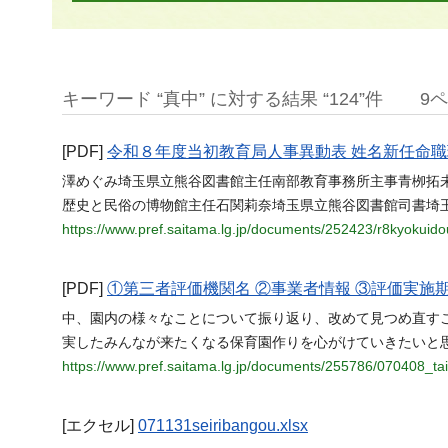
キーワード “真中” に対する結果 “124”件
9
[PDF]
令和８年度当初教育局人事異動表 姓名新任命職
澤めぐみ埼玉県立熊谷図書館主任南部教育事務所主事青栁拓
歴史と民俗の博物館主任石関莉奈埼玉県立熊谷図書館司書埼
https://www.pref.saitama.lg.jp/documents/252423/r8kyokuido
[PDF]
①第三者評価機関名 ②事業者情報 ③評価実施
中、園内の様々なことについて振り返り、改めて見つめ直す
実したみんなが来たくなる保育園作りを心がけていきたいと思いま
https://www.pref.saitama.lg.jp/documents/255786/070408_ta
[エクセル]
071131seiribangou.xlsx