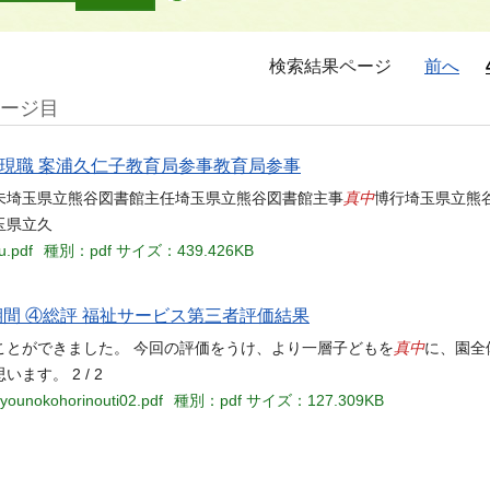
検索結果ページ
前へ
ページ目
現職 案浦久仁子教育局参事教育局参事
真中
未埼玉県立熊谷図書館主任埼玉県立熊谷図書館主事
博行埼玉県立熊
玉県立久
u.pdf
種別：pdf
サイズ：439.426KB
期間 ④総評 福祉サービス第三者評価結果
真中
ことができました。 今回の評価をうけ、より一層子どもを
に、園全
す。 2 / 2
iyounokohorinouti02.pdf
種別：pdf
サイズ：127.309KB