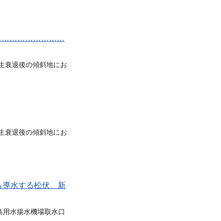
…………………………
生衰退後の傾斜地にお
生衰退後の傾斜地にお
ら導水する松伏、新
島用水揚水機場取水口