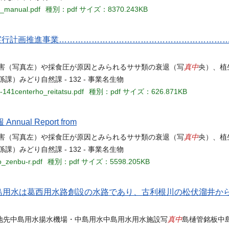
ki_manual.pdf
種別：pdf
サイズ：8370.243KB
暖化対策実行計画推進事業…………………………………………………
真中
被害（写真左）や採食圧が原因とみられるササ類の衰退（写
央）、植
みどり自然課 - 132 - 事業名生物
-141centerho_reitatsu.pdf
種別：pdf
サイズ：626.871KB
ual Report from
真中
被害（写真左）や採食圧が原因とみられるササ類の衰退（写
央）、植
みどり自然課 - 132 - 事業名生物
o_zenbu-r.pdf
種別：pdf
サイズ：5598.205KB
中島用水は葛西用水路創設の水路であり、古利根川の松伏溜井か
真中
地先中島用水揚水機場・中島用水中島用水用水施設写
島樋管銘板中