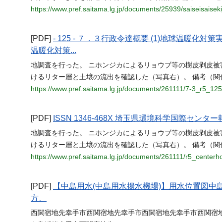
https://www.pref.saitama.lg.jp/documents/25939/saiseisaise
[PDF]
- 125 - ７．３行政令達概要 (1)地球温
温暖化対策...
地調査を行った。 ニホンジカによるリョウブ等の樹皮剥皮
けるリター層と土壌の流出を確認した（写真右）。 備考（関係課）
https://www.pref.saitama.lg.jp/documents/261111/7-3_r5_125
[PDF]
ISSN 1346-468X 埼玉県環境科学国際センター報 Ann
地調査を行った。 ニホンジカによるリョウブ等の樹皮剥皮
けるリター層と土壌の流出を確認した（写真右）。 備考（関係課）
https://www.pref.saitama.lg.jp/documents/261111/r5_centerh
[PDF]
【中島用水(中島用水揚水機場)】用水位置図
方、
西関宿地先幸手市西関宿地先幸手市西関宿地先幸手市西関宿