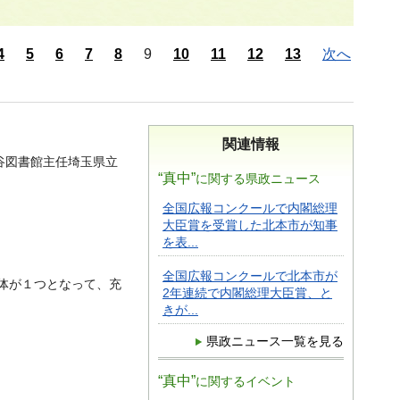
4
5
6
7
8
9
10
11
12
13
次へ
関連情報
谷図書館主任埼玉県立
“真中”
に関する県政ニュース
全国広報コンクールで内閣総理
大臣賞を受賞した北本市が知事
を表...
全国広報コンクールで北本市が
体が１つとなって、充
2年連続で内閣総理大臣賞、と
きが...
県政ニュース一覧を見る
“真中”
に関するイベント