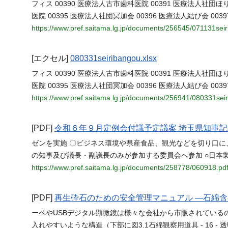
フィス 00390 医療法人古市歯科医院 00391 医療法人社団ほり
医院 00395 医療法人社団冥加会 00396 医療法人結び会 00
https://www.pref.saitama.lg.jp/documents/256545/071131seir
[エクセル]
080331seiribangou.xlsx
フィス 00390 医療法人古市歯科医院 00391 医療法人社団ほり
医院 00395 医療法人社団冥加会 00396 医療法人結び会 00
https://www.pref.saitama.lg.jp/documents/256941/080331seir
[PDF]
令和６年９月定例会付議予定議案 埼玉県知事
ゼンを実施 〇ビジネス環境や県産食品、観光などを切り口に
の知事及び議長・副議長のみが参加する委員会へ参加 ○日本
https://www.pref.saitama.lg.jp/documents/258778/060918.pd
[PDF]
再生砕石のための安全管理マニュアル ―石綿
ーペやUSBデジタル顕微鏡は様々な会社から市販されている
入れやすいような構造（下部に図3.1石綿観察用道具 - 16 -