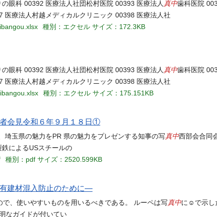
真中
の眼科 00392 医療法人社団松村医院 00393 医療法人
歯科医院 00
397 医療法人村越メディカルクリニック 00398 医療法人社
ibangou.xlsx
種別：エクセル
サイズ：172.3KB
真中
の眼科 00392 医療法人社団松村医院 00393 医療法人
歯科医院 00
397 医療法人村越メディカルクリニック 00398 医療法人社
ibangou.xlsx
種別：エクセル
サイズ：175.151KB
記者会見令和６年９月１８日①
真中
、埼玉県の魅力をPR 県の魅力をプレゼンする知事の写
西部会合同会
製鉄によるUSスチールの
f
種別：pdf
サイズ：2520.599KB
含有建材混入防止のために―
真中
ので、使いやすいものを用いるべきである。 ルーペは写
に☺で示し
 透明なガイドが付いてい