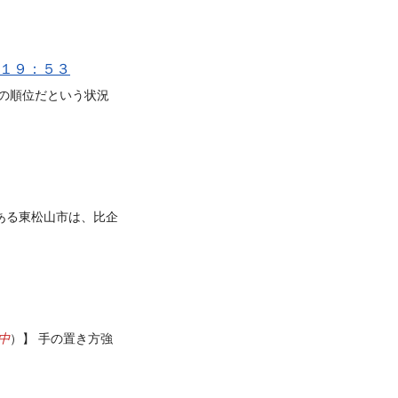
～１９：５３
の順位だという状況
ある東松山市は、比企
中
）】 手の置き方強