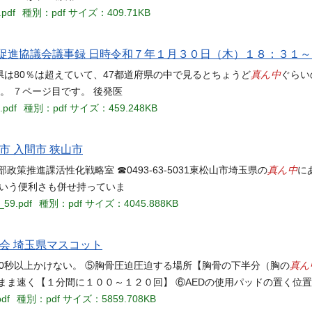
.pdf
種別：pdf
サイズ：409.71KB
促進協議会議事録 日時令和７年１月３０日（木）１８：３１
真ん中
は80％は超えていて、47都道府県の中で見るとちょうど
ぐらい
。 ７ページ目です。 後発医
.pdf
種別：pdf
サイズ：459.248KB
市 入間市 狭山市
真ん中
推進課活性化戦略室 ☎0493-63-5031東松山市埼玉県の
に
という便利さも併せ持っていま
_59.pdf
種別：pdf
サイズ：4045.888KB
会 埼玉県マスコット
真ん
10秒以上かけない。 ⑤胸骨圧迫圧迫する場所【胸骨の下半分（胸の
まま速く【１分間に１００～１２０回】 ⑥AEDの使用パッドの置く位置
pdf
種別：pdf
サイズ：5859.708KB