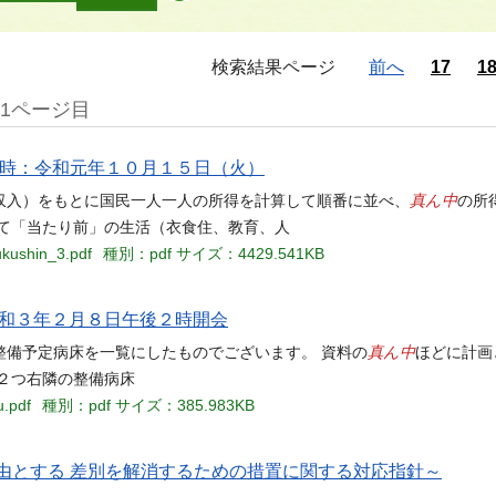
検索結果ページ
前へ
17
1
21ページ目
日時：令和元年１０月１５日（火）
真ん中
収入）をもとに国民一人一人の所得を計算して順番に並べ、
の所
いて「当たり前」の生活（衣食住、教育、人
ukushin_3.pdf
種別：pdf
サイズ：4429.541KB
時令和３年２月８日午後２時開会
真ん中
整備予定病床を一覧にしたものでございます。 資料の
ほどに計画
２つ右隣の整備病床
u.pdf
種別：pdf
サイズ：385.983KB
由とする 差別を解消するための措置に関する対応指針～