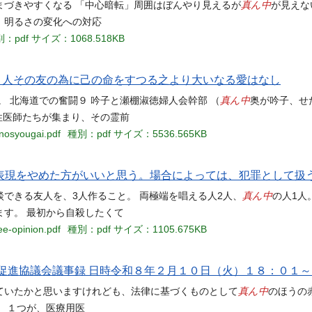
真ん中
まづきやすくなる 「中心暗転」周囲はぼんやり見えるが
が見えな
、明るさの変化への対応
：pdf
サイズ：1068.518KB
 人その友の為に己の命をすつる之より大いなる愛はなし
真ん中
 北海道での奮闘９ 吟子と瀬棚淑徳婦人会幹部 （
奥が吟子、せ
性医師たちが集まり、その霊前
onosyougai.pdf
種別：pdf
サイズ：5536.565KB
いう表現をやめた方がいいと思う。場合によっては、犯罪として扱
真ん中
相談できる友人を、3人作ること。 両極端を唱える人2人、
の人1人。
す。 最初から自殺したくて
ee-opinion.pdf
種別：pdf
サイズ：1105.675KB
促進協議会議事録 日時令和８年２月１０日（火）１８：０１
真ん中
ていたかと思いますけれども、法律に基づくものとして
のほうの
 １つが、医療用医