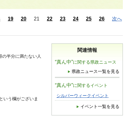
8
19
20
21
22
23
24
25
26
次へ
関連情報
得の半分に満たない人
“真ん中”
に関する県政ニュース
県政ニュース一覧を見る
“真ん中”
に関するイベント
シルバーウィークイベント
という欄がございま
イベント一覧を見る