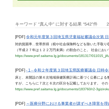
キーワード “真ん中” に対する結果 “542”件
[PDF]
令和元年度第３回埼玉県児童福祉審議会次第 
対的貧困率…世帯所得（税や社会保険料などを除いた手取り
（平成２７年は１２２万円未満）の割合のこと。 社会にお
https://www.pref.saitama.lg.jp/documents/181317/011015_jif
[PDF]
- 1 - 令和２年度第３回埼玉県医療審議会 日
床と、未開設の第６次地域保健医療計画に基づく公募による
すが、こちらに７次と６次の区分を記載しております。 その
https://www.pref.saitama.lg.jp/documents/183760/r2-3gizirok
[PDF]
～医療分野における事業者が講ずべき障害を理