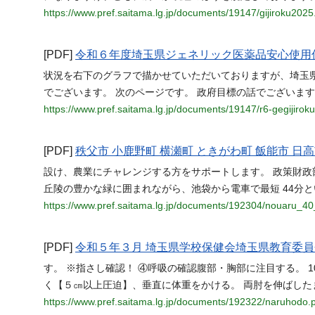
https://www.pref.saitama.lg.jp/documents/19147/gijiroku2025
[PDF]
令和６年度埼玉県ジェネリック医薬品安心使用
状況を右下のグラフで描かせていただいておりますが、埼玉県
でございます。 次のページです。 政府目標の話でございます
https://www.pref.saitama.lg.jp/documents/19147/r6-gegijiroku
[PDF]
秩父市 小鹿野町 横瀬町 ときがわ町 飯能市 日高
設け、農業にチャレンジする方をサポートします。 政策財政部政策
丘陵の豊かな緑に囲まれながら、池袋から電車で最短 44分
https://www.pref.saitama.lg.jp/documents/192304/nouaru_40
[PDF]
令和５年３月 埼玉県学校保健会埼玉県教育委員
す。 ※指さし確認！ ④呼吸の確認腹部・胸部に注目する。 
く【５㎝以上圧迫】、垂直に体重をかける。 両肘を伸ばした
https://www.pref.saitama.lg.jp/documents/192322/naruhodo.