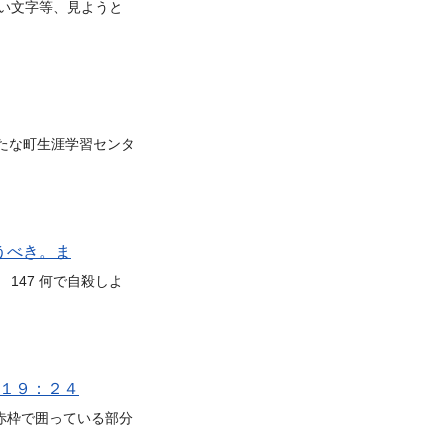
い文字等、見ようと
たな町生涯学習センタ
うべき。ま
 147 何で自殺しよ
～１９：２４
赤枠で囲っている部分