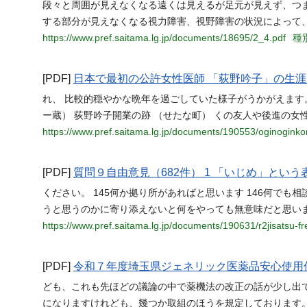
段々と周囲が見えなくなる遠くは見えるが足元が見えず、つ
する部分が見えなくなる視力障害、視野障害の状況によって
https://www.pref.saitama.lg.jp/documents/18695/2_4.pdf
種別
[PDF]
日本で最初の公許女性医師 「荻野吟子」の生涯
れ、 比較的穏やかな晩年を過ごしていた様子がうかがえます。
ー蔵） 荻野吟子開業の跡 （せたな町） くの友人や後進の女
https://www.pref.saitama.lg.jp/documents/190553/oginogink
[PDF]
質問９自由意見（682件） 1 「いじめ」と
ください。 145何か拠り所があればと思います 146何でも
うと思うのかに寄り添えないと何をやっても無意味だと思いま
https://www.pref.saitama.lg.jp/documents/190631/r2jisatsu-fr
[PDF]
令和７年度埼玉県ジェネリック医薬品安心使用
ども、これも先ほどの議論の中で薬機法の改正の話が少し出
になりますけれども、幾つか取組のほうを規定しております。