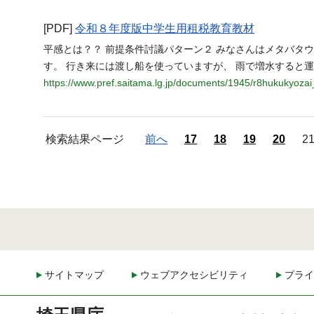
[PDF]
令和８年度版中学生用租税教育教材
平感とは？？ 前提条件討議パターン２ みなさんはメタバタ
す。 行き来には渡し船を使っていますが、 雨で増水すると運
https://www.pref.saitama.lg.jp/documents/1945/r8hukukyozai
検索結果ページ
前へ
17
18
19
20
2
サイトマップ
ウェブアクセシビリティ
プライ