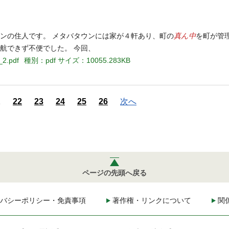
真ん中
ウンの住人です。 メタバタウンには家が４軒あり、町の
を町が管
航できず不便でした。 今回、
_2.pdf
種別：pdf
サイズ：10055.283KB
1
22
23
24
25
26
次へ
ページの先頭へ戻る
バシーポリシー・免責事項
著作権・リンクについて
関