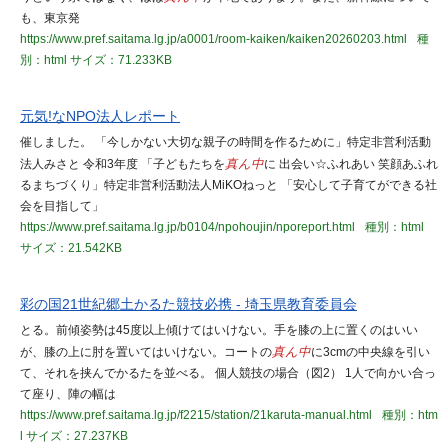
も、東京発
https://www.pref.saitama.lg.jp/a0001/room-kaiken/kaiken20260203.html
種
別：html
サイズ：71.233KB
元気!なNPO法人レポート
催しました。 「今しかない大切な親子の時間を作るために」特定非営利活動
法人みさと 令和3年度 「子どもたちを
真ん中
に 出会い☆ふれあい 笑顔あふれ
るまちづくり」特定非営利活動法人MiKOねっと 「安心して子育てができる社
会を目指して」
https://www.pref.saitama.lg.jp/b0104/npohoujin/nporeport.html
種別：html
サイズ：21.542KB
彩の国21世紀郷土かるた競技必携 - 埼玉県教育委員会
とる。前傾姿勢は45度以上傾けてはいけない。手を膝の上に置くのはいい
が、膝の上に肘を置いてはいけない。コートの
真ん中
に3cmの中央線を引い
て、それを挟んでかるたを並べる。 個人競技の場合（図2） 1人で向かい合っ
て座り、陣の幅は
https://www.pref.saitama.lg.jp/f2215/station/21karuta-manual.html
種別：htm
l
サイズ：27.237KB