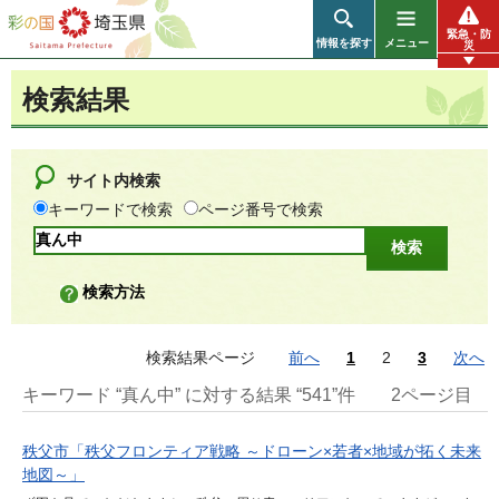
彩の国 埼玉県
緊急・防
情報を探す
メニュー
災
検索結果
サイト内検索
キーワードで検索
ページ番号で検索
検索方法
検索結果ページ
前へ
1
2
3
次へ
キーワード “真ん中” に対する結果 “541”件
2ページ目
秩父市「秩父フロンティア戦略 ～ドローン×若者×地域が拓く未来
地図～」