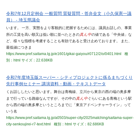
令和7年12月定例会 一般質問 質疑質問・答弁全文（小久保憲一議
員） - 埼玉県議会
います。 一方、実態をより客観的に把握するためには、議員お話しの、事業
所の工賃を高い順又は低い順に並べたときの
真ん中
の値である「中央値」な
ど、様々な指標を考慮することも有効であると受け止めております。 また、
最低値につきま
https://www.pref.saitama.lg.jp/e1601/gikai-gaiyou/r0712/2/o/0401.html
種
別：html
サイズ：22.638KB
令和7年度埼玉版スーパー・シティプロジェクトに係るまちづくり
先行事例セミナー 講演資料・動画・テキストデータ
くお話ししたいと思います。舞台は青梅線、立川から東京の西の端の奥多摩
まで行っている路線なんですが、その中の
真ん中
ぐらいにある青梅という駅
から西の端の奥多摩というところまでに「東京アドベンチャーライン」って
いう名
https://www.pref.saitama.lg.jp/a0503/super-city/2025matching/saitama-super-
city-senkoujirei-r7-text.html
種別：html
サイズ：82.686KB