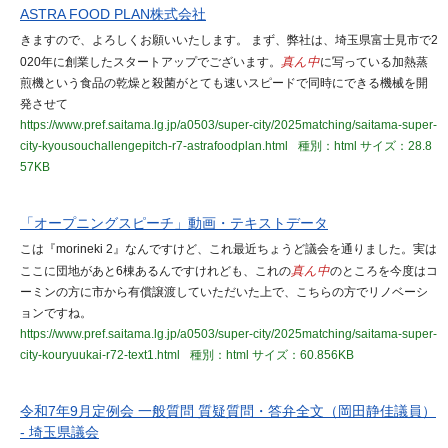
ASTRA FOOD PLAN株式会社
きますので、よろしくお願いいたします。 まず、弊社は、埼玉県富士見市で2
020年に創業したスタートアップでございます。
真ん中
に写っている加熱蒸
煎機という食品の乾燥と殺菌がとても速いスピードで同時にできる機械を開
発させて
https://www.pref.saitama.lg.jp/a0503/super-city/2025matching/saitama-super-
city-kyousouchallengepitch-r7-astrafoodplan.html
種別：html
サイズ：28.8
57KB
「オープニングスピーチ」動画・テキストデータ
こは『morineki 2』なんですけど、これ最近ちょうど議会を通りました。実は
ここに団地があと6棟あるんですけれども、これの
真ん中
のところを今度はコ
ーミンの方に市から有償譲渡していただいた上で、こちらの方でリノベーシ
ョンですね。
https://www.pref.saitama.lg.jp/a0503/super-city/2025matching/saitama-super-
city-kouryuukai-r72-text1.html
種別：html
サイズ：60.856KB
令和7年9月定例会 一般質問 質疑質問・答弁全文（岡田静佳議員）
- 埼玉県議会