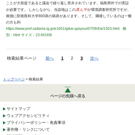
ことが大前提であると議会で繰り返し答弁されています。福島県外での実証
が必要です。 しかしながら、当該地はこの
真ん中
が環境調査研究所ですが、
南側に防衛医科大学800床の病床があります。そして、隣接しているのは一般
の方も利
https://www.pref.saitama.lg.jp/e1601/gikai-gaiyou/r0709/4/a/1503.html
種
別：html
サイズ：23.661KB
検索結果ページ
前へ
1
2
3
次へ
トップページ
> 検索結果
ページの先頭へ戻る
サイトマップ
ウェブアクセシビリティ
プライバシーポリシー・免責事項
著作権・リンクについて