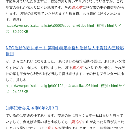
ず図を見ていただきますと、秩父の周り青いエリアになっていますが、これ
地震の揺れが伝わりにくい地域です。その
真ん中
に秩父市の中心市街地があ
ります。 左側の比較見ていただきますと秩父市、もう劇的に違うと思いま
す。震度3
https://www.pref.saitama.lg.jp/a0503/super-city/titibu.html
種別：html
サイ
ズ：39.209KB
NPO活動体験レポート 第6回 特定非営利活動法人平賀源内三峰応
援団
が、さらにきれいになりました。 あじさいの栽培活動 今回は、あじさいを増
やすための「挿し木」を行いました。 枝を
真ん中
あたりで切り分け、それぞ
れの葉を半分から3分の1ほど残して切り取ります。その枝をプランターに挿
して、挿し木
https://www.pref.saitama.lg.jp/b0112/npo/atarasiiwa/06.html
種別：html
サイ
ズ：24.286KB
知事記者会見 令和8年2月3日
ているのは交通の便であります。交通の便は恐らく日本一私は良いと思って
いまして、例えば近隣の県と比較しても、
真ん中
に山があったり海があった
りという県ではなく、ほぼ
真ん中
が平地であります。また、新幹線について