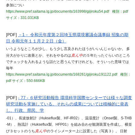
参加につい
https://www.pref.saitama.lg.jp/documents/163998/gijiroku54.pdf
種別：pdf
サイズ：331.031KB
[PDF]
－1－ 令和元年度第２回埼玉県環境審議会議事録 招集の期
日 令和元年１１月２２日（金）
いうようなところが少し、もう少し言及されたほうがいいんじゃないか。 多
分大がかりに改善とか、それをやるのは
真ん中
の５年たったぐらいのところ
でチェックを入れるような話だと思うんですけれども、そういった意味では
毎年
https://www.pref.saitama.lg.jp/documents/168261/gijiroku191122.pdf
種別：
pdf
サイズ：550.666KB
[PDF]
- 77 - ６研究活動報告 環境科学国際センターでは様々な調査
研究活動を実施している。それらの成果については積極的に発表
し、行政、県民、学
-01）、長波放射計（Hukseflux製、HF-IR02）、温湿度計 （Onset製、S-THB
-M）、熱流計（Hukseflux製、HFP01）を組み合わせ観測装置を作成し、横並
び３セットのうち
真ん中
のライシメーター上に設置した（写真３）。 日射