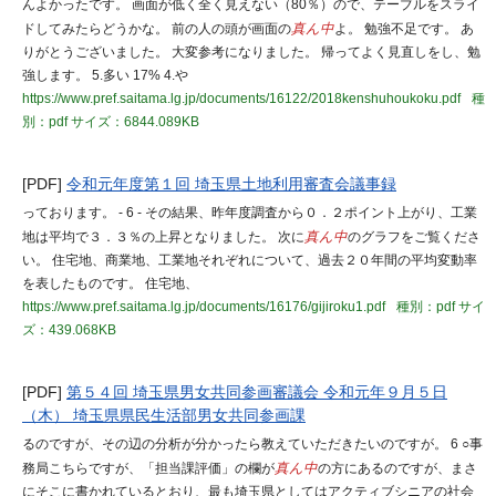
んよかったです。 画面が低く全く見えない（80％）ので、テーブルをスライ
ドしてみたらどうかな。 前の人の頭が画面の
真ん中
よ。 勉強不足です。 あ
りがとうございました。 大変参考になりました。 帰ってよく見直しをし、勉
強します。 5.多い 17% 4.や
https://www.pref.saitama.lg.jp/documents/16122/2018kenshuhoukoku.pdf
種
別：pdf
サイズ：6844.089KB
[PDF]
令和元年度第１回 埼玉県土地利用審査会議事録
っております。 - 6 - その結果、昨年度調査から０．２ポイント上がり、工業
地は平均で３．３％の上昇となりました。 次に
真ん中
のグラフをご覧くださ
い。 住宅地、商業地、工業地それぞれについて、過去２０年間の平均変動率
を表したものです。 住宅地、
https://www.pref.saitama.lg.jp/documents/16176/gijiroku1.pdf
種別：pdf
サイ
ズ：439.068KB
[PDF]
第５４回 埼玉県男女共同参画審議会 令和元年９月５日
（木） 埼玉県県民生活部男女共同参画課
るのですが、その辺の分析が分かったら教えていただきたいのですが。 6 ○事
務局こちらですが、「担当課評価」の欄が
真ん中
の方にあるのですが、まさ
にそこに書かれているとおり、最も埼玉県としてはアクティブシニアの社会