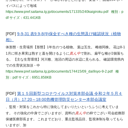
イパスによって地域
https://www.pref.saitama.lg.jp/documents/171335/240kaigiroku.pdf
種別：p
df
サイズ：431.441KB
[PDF]
9-9-31 表9.9-8(9)保全すべき種の生態及び確認状況（植物
相）
体形態・生育場所【形態】1年生のつる植物。 葉は互生。 雌雄同株。 花は8-1
1月に咲き果実は熟すと蓋を開けるように
真ん中
で割れ、扁平な種が2個落ち
る。 【主な生育環境】河川敷、池沼の周辺の水辺に見られる。 確認環境県内
での生育状況加須・中
https://www.pref.saitama.lg.jp/documents/174415/09_dai9syo-9-2.pdf
種
別：pdf
サイズ：6951.858KB
[PDF]
第１５回新型コロナウイルス対策本部会議 令和２年５月４
日（月）17:20～18:00危機管理防災センター本部会議室
、監視・対策をこれから特に強化してまいりたいというふうに考えていま
す。 その強化の中身でございますが、資料の
真ん中
の枠でござい 司会総務部
保健医療部長ます。 これまでどおり、重点監視品目、監視体制を取ってもら
いますが、加