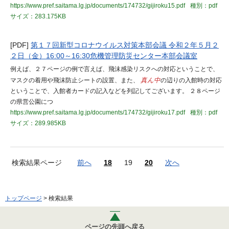
https://www.pref.saitama.lg.jp/documents/174732/gijiroku15.pdf
種別：pdf
サイズ：283.175KB
[PDF]
第１７回新型コロナウイルス対策本部会議 令和２年５月２
２日（金）16:00～16:30危機管理防災センター本部会議室
例えば、２７ページの例で言えば、飛沫感染リスクへの対応ということで、
マスクの着用や飛沫防止シートの設置、また、
真ん中
の辺りの入館時の対応
ということで、入館者カードの記入などを列記してございます。 ２８ページ
の県営公園につ
https://www.pref.saitama.lg.jp/documents/174732/gijiroku17.pdf
種別：pdf
サイズ：289.985KB
検索結果ページ
前へ
18
19
20
次へ
トップページ
> 検索結果
ページの先頭へ戻る