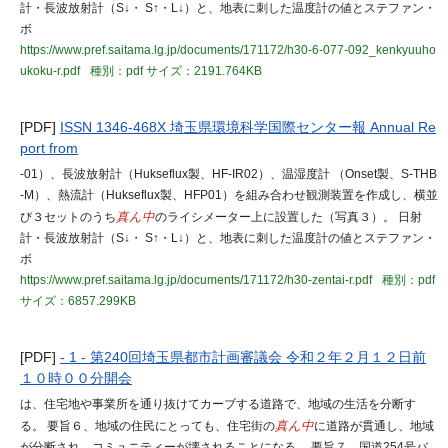
計・長波放射計（S↓・ S↑・L↓）と、地表に刺した温度計の値とステファン・
ボ
https://www.pref.saitama.lg.jp/documents/171172/h30-6-077-092_kenkyuuho
ukoku-r.pdf
種別：pdf
サイズ：2191.764KB
[PDF]
ISSN 1346-468X 埼玉県環境科学国際センター報 Annual Re
port from
-01）、長波放射計（Hukseflux製、HF-IR02）、温湿度計 （Onset製、S-THB
-M）、熱流計（Hukseflux製、HFP01）を組み合わせ観測装置を作成し、横並
び３セットのうち
真ん中
のライシメーター上に設置した（写真３）。 日射
計・長波放射計（S↓・ S↑・L↓）と、地表に刺した温度計の値とステファン・
ボ
https://www.pref.saitama.lg.jp/documents/171172/h30-zentai-r.pdf
種別：pdf
サイズ：6857.299KB
[PDF]
- 1 - 第240回埼玉県都市計画審議会 令和２年２月１２日前
１０時００分開会
は、住宅地や事業所を通り抜けてカーブする道路で、地域の生活を分断す
る。 要旨６、地域の住民にとっても、住宅街の
真ん中
に道路が貫通し、地域
が分断され、コミュニティーが壊されることになる。 要旨７、国道254号バ