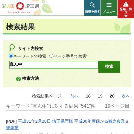
彩の国 埼玉県
緊急・防
情報を探す
メニュー
災
検索結果
サイト内検索
キーワードで検索
ページ番号で検索
検索方法
検索結果ページ
前へ
18
19
20
次へ
キーワード “真ん中” に対する結果 “541”件
19ページ目
[PDF]
平成31年2月28日 埼玉県庁様 平成30年度儲かる観光農業支
援事業