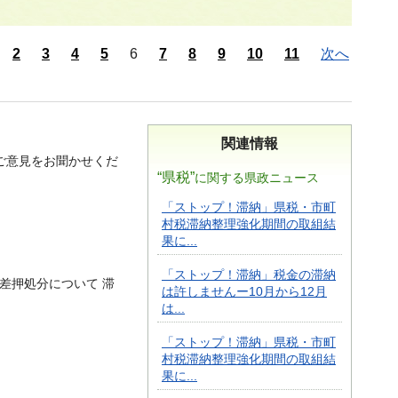
2
3
4
5
6
7
8
9
10
11
次へ
関連情報
ご意見をお聞かせくだ
“県税”
に関する県政ニュース
「ストップ！滞納」県税・市町
村税滞納整理強化期間の取組結
果に...
「ストップ！滞納」税金の滞納
差押処分について 滞
は許しませんー10月から12月
は...
「ストップ！滞納」県税・市町
村税滞納整理強化期間の取組結
果に...