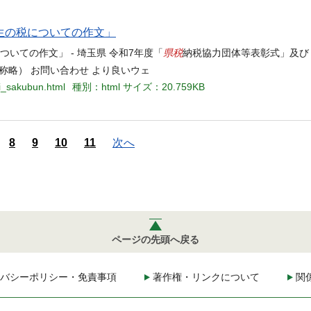
生の税についての作文」
県税
いての作文」 - 埼玉県 令和7年度「
納税協力団体等表彰式」及び
称略） お問い合わせ より良いウェ
ki_sakubun.html
種別：html
サイズ：20.759KB
8
9
10
11
次へ
ページの先頭へ戻る
バシーポリシー・免責事項
著作権・リンクについて
関