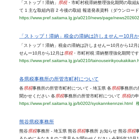
県税
「ストップ！滞納」
・市町村税滞納整理強化期間の取組結
て 1 主な取組内容 2 今後の取組 報道発表資料（ダウンロ
https://www.pref.saitama.lg.jp/a0210/news/page/news20260
「ストップ！滞納」税金の滞納は許しませんー10月か
「ストップ！滞納」税金の滞納は許しませんー10月から12月
県税
せんー10月から12月は
・市町村税 滞納整理強化期間です
https://www.pref.saitama.lg.jp/a0210/tainouseirikyoukakikan.
各県税事務所の所管市町村について
県税
県税
各
事務所の所管市町村について - 埼玉県 各
事務所の
県税
県税
聞かせください 各
事務所の所管市町村について
の申
https://www.pref.saitama.lg.jp/b0202/syokannkennzei.html
種
熊谷県税事務所
県税
県税
県税
熊谷
事務所 - 埼玉県 熊谷
事務所 お知らせ 熊谷
るためにみなさまのご意見をお聞かせください 令和5年10月