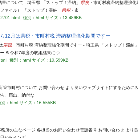
県税
果について - 埼玉県 「ストップ！滞納」
・市町村税滞納整理強化
県税
ードファイル） 「ストップ！滞納」
・市
22701.html
種別：html
サイズ：13.489KB
ら12月は県税・市町村税 滞納整理強化期間ですー
県税
は
・市町村税 滞納整理強化期間ですー - 埼玉県 「ストップ！滞
ー ※令和7年度の取組結果につ
html
種別：html
サイズ：19.599KB
所管市町村について お問い合わせ より良いウェブサイトにするために
告、届出、納付な
別：html
サイズ：16.555KB
事務所の主なページ 各担当のお問い合わせ電話番号 お問い合わせ より
1日からインボ