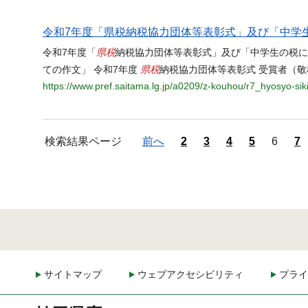
令和7年度「県税納税協力団体等表彰式」及び「中学
県税
令和7年度「
納税協力団体等表彰式」及び「中学生の税につ
県税
ての作文」 令和7年度
納税協力団体等表彰式 受賞者（敬
https://www.pref.saitama.lg.jp/a0209/z-kouhou/r7_hyosyo-si
検索結果ページ
前へ
2
3
4
5
6
7
サイトマップ
ウェブアクセシビリティ
プライ