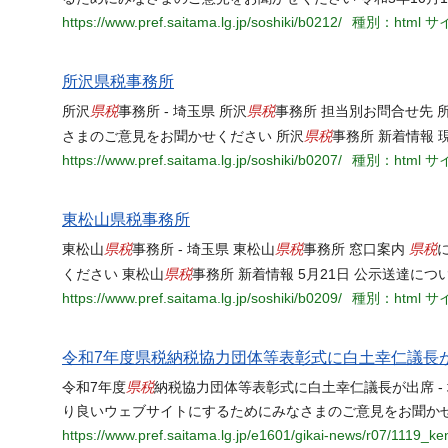
https://www.pref.saitama.lg.jp/soshiki/b0212/
種別：html
サイ
所沢県税事務所
県税
県税
所沢
事務所 - 埼玉県 所沢
事務所 担当別お問合せ先 
県税
さまのご意見をお聞かせください 所沢
事務所 新着情報 
https://www.pref.saitama.lg.jp/soshiki/b0207/
種別：html
サイ
東松山県税事務所
県税
県税
県税
東松山
事務所 - 埼玉県 東松山
事務所 窓口案内
県税
ください 東松山
事務所 新着情報 5月21日 公示送達に
https://www.pref.saitama.lg.jp/soshiki/b0209/
種別：html
サイ
令和7年度県税納税協力団体等表彰式に白土幸仁議長が出
県税
令和7年度
納税協力団体等表彰式に白土幸仁議長が出席 - 
り良いウェブサイトにするためにみなさまのご意見をお聞か
https://www.pref.saitama.lg.jp/e1601/gikai-news/r07/1119_ke