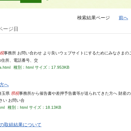
検索結果ページ
前へ
ページ目
税
事務所 お問い合わせ より良いウェブサイトにするためにみなさまの
の住所、電話番号、交
a.html
種別：html
サイズ：17.953KB
方へ
県税
埼玉県
事務所から催告書や差押予告書等が送られてきた方へ 財産の
さい お問い合
tml
種別：html
サイズ：18.13KB
の取組結果について