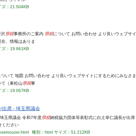
ズ：21.504KB
県税
県税
所沢
事務所のご案内
について お問い合わせ より良いウェブサ
現在、情報はありま
ズ：19.661KB
について 地図 お問い合わせ より良いウェブサイトにするためにみなさ
県税
ついて（東松山
事
ズ：19.057KB
席 - 埼玉県議会
県税
埼玉県議会 令和7年度
納税協力団体等表彰式に白土幸仁議長が出席 
せください
nzeinouzei.html
種別：html
サイズ：51.212KB