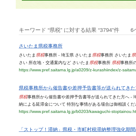
キーワード “県税” に対する結果 “3794”件
6
さいたま県税事務所
県税
県税
県
さいたま
事務所 - 埼玉県 さいたま
事務所 さいたま
県税
県税
さい 所在地・交通案内など さいたま
事務所
事務所
https://www.pref.saitama.lg.jp/a0209/z-kurashiindex/z-saitam
県税事務所から催告書や差押予告書等が送られてきた
県税
事務所から催告書や差押予告書等が送られてきた方へ - 
納による延滞金について 特別な事情がある場合は御相談くだ
https://www.pref.saitama.lg.jp/b0203/kawaguchi-stoptainou.h
「ストップ！滞納」県税・市町村税滞納整理強化期間