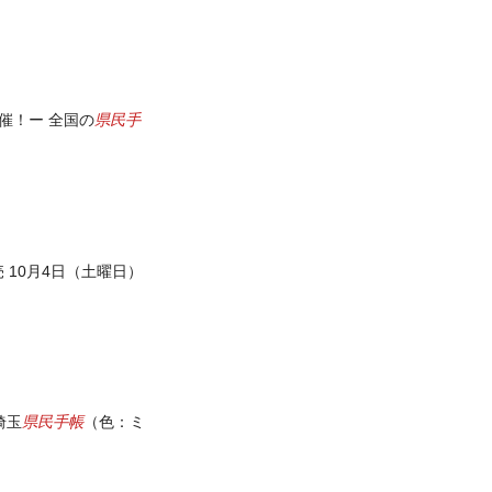
県民手
催！ー 全国の
 10月4日（土曜日）
県民手帳
埼玉
（色：ミ