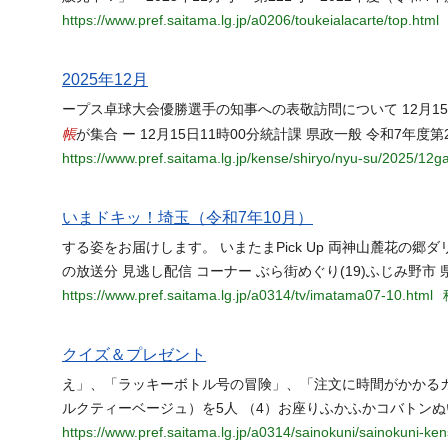
https://www.pref.saitama.lg.jp/a0206/toukeialacarte/top.html
2025年12月
ープス卓球大会優勝選手の知事への表敬訪問について 12月15
帳
が集合 ー 12月15日11時00分統計課 県政一般 令和7年
https://www.pref.saitama.lg.jp/kense/shiryo/nyu-su/2025/12ga
いまドキッ！埼玉（令和7年10月）
する姿をお届けします。 いまたまPick Up 両神山麓花の郷
の放送分 見逃し配信 コーナー ぶら街めぐり(19)ふじみ野
https://www.pref.saitama.lg.jp/a0314/tv/imatama07-10.html
クイズ＆プレゼント
え」、「ラッキーボトル号の冒険」、「注文に時間がかかるカフ
ルクティーベージュ）を5人 （4）お座りふかふかコバトン
https://www.pref.saitama.lg.jp/a0314/sainokuni/sainokuni-ke