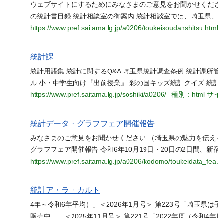
ウェブサイトにするためにみなさまのご意見をお聞かせください
の統計書目録 統計相談室の御案内 統計相談室では、埼玉県
https://www.pref.saitama.lg.jp/a0206/toukeisoudanshitsu.html
統計課
統計用語集 統計に関するQ&A 埼玉県統計調査条例 統計課所管
ル 小・中学生向け『出前授業』 彩の国キッズ統計クイズ 統
https://www.pref.saitama.lg.jp/soshiki/a0206/
種別：html
サイ
統計データ・グラフフェア開催報告
みなさまのご意見をお聞かせください （埼玉県の魅力を伝える
グラフフェア開催報告 令和6年10月19日・20日の2日間、
https://www.pref.saitama.lg.jp/a0206/kodomo/toukeidata_fea
統計ア・ラ・カルト
4年～令和6年平均）」＜2026年1月号＞ 第223号「埼玉県は
販売中！」＜2025年11月号＞ 第221号「2022年度（令