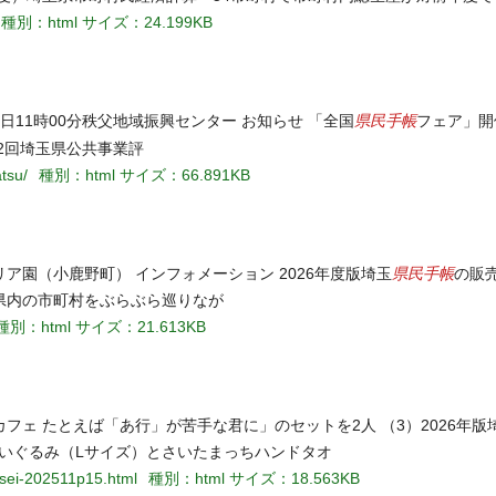
種別：html
サイズ：24.199KB
県民手帳
日11時00分秩父地域振興センター お知らせ 「全国
フェア」開
度第2回埼玉県公共事業評
tsu/
種別：html
サイズ：66.891KB
県民手帳
ダリア園（小鹿野町） インフォメーション 2026年度版埼玉
の販売
市 県内の市町村をぶらぶら巡りなが
種別：html
サイズ：21.613KB
ェ たとえば「あ行」が苦手な君に」のセットを2人 （3）2026年版
ぬいぐるみ（Lサイズ）とさいたまっちハンドタオ
nsei-202511p15.html
種別：html
サイズ：18.563KB