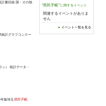
統計書目録 国・その他
“県民手帳’”
に関するイベント
関連するイベントがありま
せん
イベント一覧を見る
県統計グラフコンクー
ラシ） 統計データ・
県民手帳
6年版埼玉
、