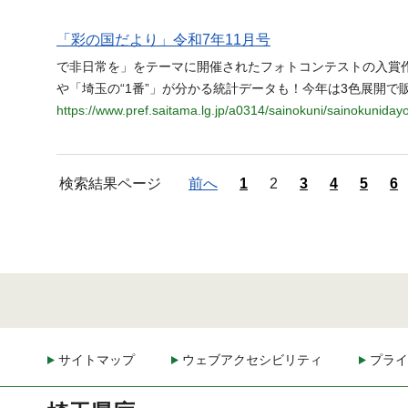
「彩の国だより」令和7年11月号
で非日常を」をテーマに開催されたフォトコンテストの入賞作品
や「埼玉の“1番”」が分かる統計データも！今年は3色展開で
https://www.pref.saitama.lg.jp/a0314/sainokuni/sainokuniday
検索結果ページ
前へ
1
2
3
4
5
6
サイトマップ
ウェブアクセシビリティ
プライ