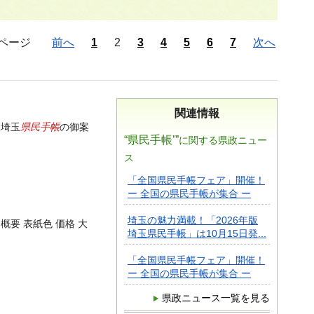
ページ
前へ
1
2
3
4
5
6
7
次へ
関連情報
県民手帳
版埼玉
の御案
“県民手帳’”
に関する県政ニュー
ス
「全国県民手帳フェア」開催！
ー 全国の県民手帳が集合 ー
埼玉の魅力満載！「2026年版
 概要 表紙色 価格 大
埼玉県民手帳」は10月15日発...
「全国県民手帳フェア」開催！
ー 全国の県民手帳が集合 ー
県政ニュース一覧を見る