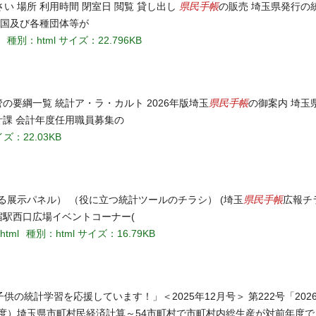
県民手帳
 場所 利用時間 閉室日 閲覧 貸し出し
の販売 埼玉県発行の
、国及び各種団体等が
種別：html
サイズ：22.796KB
県民手帳
の要綱一覧 統計ア・ラ・カルト 2026年版埼玉
の御案内 埼玉
計課 会計年度任用職員募集の
ズ：22.03KB
県民手帳
展示パネル） （役に立つ統計ツールのチラシ） (埼玉
広報チ
新宿駅西口広場イベントコーナー(
.html
種別：html
サイズ：16.79KB
子供の統計学習を応援しています！」＜2025年12月号＞ 第222号「202
和4年度）埼玉県市町村民経済計算～54市町村で市町村内総生産が対前年度で