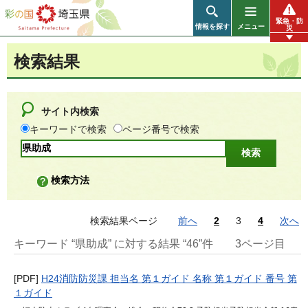
彩の国 埼玉県
緊急・防
情報を探す
メニュー
災
検索結果
サイト内検索
キーワードで検索
ページ番号で検索
検索方法
検索結果ページ
前へ
2
3
4
次へ
キーワード “県助成” に対する結果 “46”件
3ページ目
[PDF]
H24消防防災課 担当名 第１ガイド 名称 第１ガイド 番号 第
１ガイド