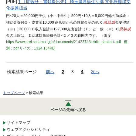
[PDF]
1 【問合せ・書類提出先】 埼玉県県民生活部 文化振興課文
化振興担当
円×20人＝20,000円子供（小・中学生）500円×10人＝5,000円他の助成金・
補助金寄付金・協賛金10,000 商店街からの協賛金その他 Ｃ
県助成
金要望額
（※）120,000 Ｄ収入合計※197,000支出合計（Ｆ）と一致 （※）Ｃ
県助成
金の上限は、Ｅ助成対象経費合計×２／３の範囲内です。 （限度
https://www.pref.saitama.lg.jp/documents/214237/r8tebiki_shakai4.pdf
種
別：pdf
サイズ：1324.154KB
検索結果ページ
前へ
2
3
4
次へ
トップページ
> 検索結果
ページの先頭へ戻る
サイトマップ
ウェブアクセシビリティ