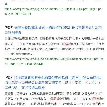
会
https://www.pref.saitama.lg.jp/documents/19376/teiki202604.pdf
種別：pdf
サイズ：965.828KB
[PDF]
保健医療政策課 企画・構想担当 3526 番号事業名会計款項
目説明事業
者間の不妊治療(体外受精、顕微授精及び精子採取術)に要する費用の一部を助
成する。 ア不妊治療費助成2,526,198千円・
県助成
事業1,799,100千円・指定
都市・中核市国負担分補助金727,098千円イ事務費5,872千円 （２）事業計画
ア不妊治療費助成特定
https://www.pref.saitama.lg.jp/documents/193830/08hokeniryoubu03.pdf
種
別：pdf
サイズ：1008.229KB
[PDF]
埼玉県文化振興基金助成金交付要綱 （趣旨） 第１条県は、
埼玉県文化振興基金助成事業実施要領（以下「要領」という。）
に基づき、文化芸術活動を
象経費 （附表２）（活動成果発表等助成事業） 収支予算書 Ｄ収入合計※ 区
分区分 Ａ自己資金 Ｂその他収入 Ｃ
県助成
金要望額（※） （※）Ｃ
県助成
金
要望額の上限は、（Ｅ助成対象経費合計－Ｂその他収入）×１／２の範囲内で