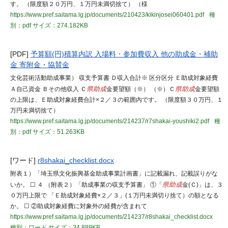
す。 （限度額２０万円、１万円未満切捨て） （様
https://www.pref.saitama.lg.jp/documents/210423/kikinjosei060401.pdf
種
別：pdf
サイズ：274.182KB
[PDF]
予算額(円)積算内訳 入場料・参加費収入 他の助成金・補助
金 寄附金・協賛金
文化芸術活動助成事業） 収支予算書 Ｄ収入合計※ 区分区分 Ｅ助成対象経費
Ａ自己資金 Ｂその他収入 Ｃ
県助成
金要望額（※） （※）Ｃ
県助成
金要望額
の上限は、Ｅ助成対象経費合計×２／３の範囲内です。 （限度額３０万円、１
万円未満切捨て）
https://www.pref.saitama.lg.jp/documents/214237/r7shakai-youshiki2.pdf
種
別：pdf
サイズ：51.263KB
[ワード]
r8shakai_checklist.docx
附表１）「埼玉県文化振興基金助成事業計画書」に記載漏れ、記載誤りがな
いか。 ☐ ４ （附表２）「助成事業の収支予算書」 ①「
県助成
金(Ｃ)」は、３
０万円上限で 「Ｅ助成対象経費×２／３」(１万円未満切り捨て）の額となる
か。 ☐ ②助成対象経費に対象外の経費が含まれて
https://www.pref.saitama.lg.jp/documents/214237/r8shakai_checklist.docx
種別：ワード
サイズ：34.889KB