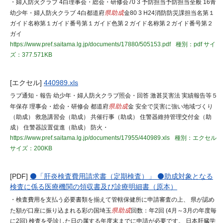
・婦人防火クラブ 4白理事会・総会・研修会70 3 予防担当予防担当全般 16青
幼少年・婦人防火クラブ 4白都道府
県助成
金80 3 H24消防防災課担当名第１
ガイド名称第１ガイド番号第１ガイド色第２ガイド名称第２ガイド番号第２
ガイ
https://www.pref.saitama.lg.jp/documents/17880/505153.pdf
種別：pdf
サイ
ズ：377.571KB
[エクセル]
440989.xls
ラブ通知・報告 幼少年・婦人防火クラブ照会・回答 激甚災害法 実績報告等５
年保存 理事会・総会・研修会 都道府
県助成
金 安全で災害に強い地域づくり
（助成） 救急講習会（助成） 共催行事（助成） 住警器維持管理交付金（助
成） 住警器設置促進（助成） 防火・
https://www.pref.saitama.lg.jp/documents/17955/440989.xls
種別：エクセル
サイズ：200KB
[PDF]
⚫「肝炎検査費用請求書（定期検査）」 ⚫助成対象となる
検査に係る医療機関の領収書及び診療明細書（原本）
・検査費用を支払う必要書類を揃えて管轄保健所に申請審査の上、 県が認め
た額が口座に振り込まれる彩の国埼玉
県助成
回数：年2回 (4月～3月の年度毎
に2回) 検査を受診した日の属する年度末までに申請が必要です。 日本肝臓学