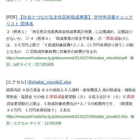
[PDF]
【社会とつながる文化芸術助成事業】 交付申請書チェック
リスト 団体名
３（附表１）「埼玉県文化振興基金助成事業計画書」に記載漏れ、記載誤り
がないか。 ☐ ４（附表２）「助成事業の収支予算書」 ①「
県助成
金(Ｃ)」
は、３０万円上限で 「Ｅ助成対象経費×２／３」(１万円未満切り捨て）の額
となるか。 ☐ ②助成対象経費に対象外の経費が含まれ
https://www.pref.saitama.lg.jp/documents/214237/r8shakai_checklist.pdf
種
別：pdf
サイズ：227.853KB
[エクセル]
r8shakai_yousiki2.xlsx
積算内訳 Ａ自己資金 Ｂその他収入 0 入場料・参加費収入 他の助成金・補助金
寄附金・協賛金 その他 Ｃ
県助成
金要望額（※） Ｄ収入合計※ （※）Ｃ
県助
成
金要望額の上限は、Ｅ助成対象経費合計×２／３の範囲内です。 （限度額
３０万円、１万円未満切捨て） ２支出
https://www.pref.saitama.lg.jp/documents/214237/r8shakai_yousiki2.xlsx
種
別：エクセル
サイズ：12.691KB