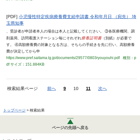
[PDF]
小児慢性特定疾病療養費支給申請書 令和年月日 （宛先） 埼
玉県知事
、受診者が申請者本人の場合は本人と記載してください。 ③各医療機関、調
剤薬局、訪問看護ステーション毎にそれぞれ
療養証明書
（別紙）が必要で
す。 ④高額療養費の対象となる方は、そちらの手続きを先に行い、高額療養
費が決定してから申
https://www.pref.saitama.lg.jp/documents/29577/0803ryouyouhi.pdf
種別：p
df
サイズ：151.884KB
検索結果ページ
前へ
9
10
11
次へ
トップページ
> 検索結果
ページの先頭へ戻る