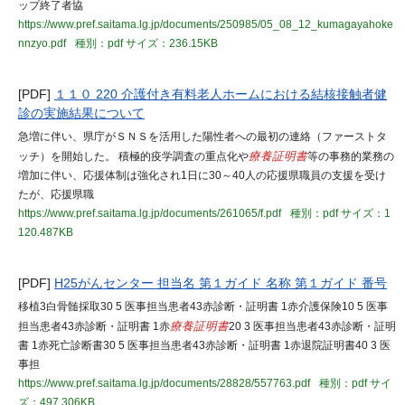
ップ終了者協
https://www.pref.saitama.lg.jp/documents/250985/05_08_12_kumagayahoke
nnzyo.pdf
種別：pdf
サイズ：236.15KB
[PDF]
１１０ 220 介護付き有料老人ホームにおける結核接触者健
診の実施結果について
急増に伴い、県庁がＳＮＳを活用した陽性者への最初の連絡（ファーストタ
ッチ）を開始した。 積極的疫学調査の重点化や
療養証明書
等の事務的業務の
増加に伴い、応援体制は強化され1日に30～40人の応援県職員の支援を受け
たが、応援県職
https://www.pref.saitama.lg.jp/documents/261065/f.pdf
種別：pdf
サイズ：1
120.487KB
[PDF]
H25がんセンター 担当名 第１ガイド 名称 第１ガイド 番号
移植3白骨髄採取30 5 医事担当患者43赤診断・証明書 1赤介護保険10 5 医事
担当患者43赤診断・証明書 1赤
療養証明書
20 3 医事担当患者43赤診断・証明
書 1赤死亡診断書30 5 医事担当患者43赤診断・証明書 1赤退院証明書40 3 医
事担
https://www.pref.saitama.lg.jp/documents/28828/557763.pdf
種別：pdf
サイ
ズ：497.306KB