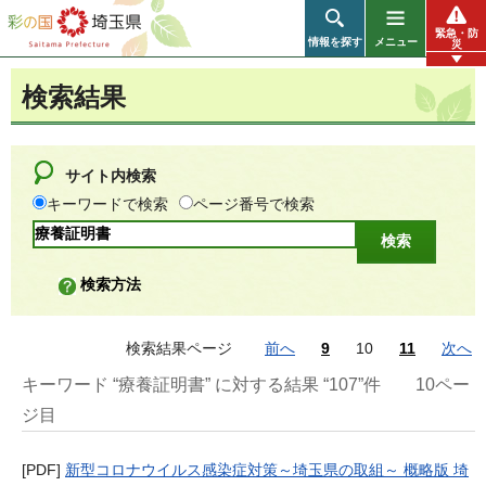
彩の国 埼玉県
緊急・防
情報を探す
メニュー
災
検索結果
サイト内検索
キーワードで検索
ページ番号で検索
検索方法
検索結果ページ
前へ
9
10
11
次へ
キーワード “療養証明書” に対する結果 “107”件
10ペー
ジ目
[PDF]
新型コロナウイルス感染症対策～埼玉県の取組～ 概略版 埼