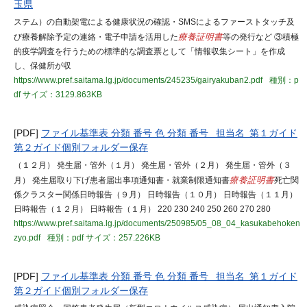
玉県
ステム）の自動架電による健康状況の確認・SMSによるファーストタッチ及
び療養解除予定の連絡・電子申請を活用した
療養証明書
等の発行など ③積極
的疫学調査を行うための標準的な調査票として「情報収集シート」を作成
し、保健所が収
https://www.pref.saitama.lg.jp/documents/245235/gairyakuban2.pdf
種別：p
df
サイズ：3129.863KB
[PDF]
ファイル基準表 分類 番号 色 分類 番号 担当名 第１ガイド
第２ガイド個別フォルダー保存
（１２月） 発生届・管外（１月） 発生届・管外（２月） 発生届・管外（３
月） 発生届取り下げ患者届出事項通知書・就業制限通知書
療養証明書
死亡関
係クラスター関係日時報告（９月） 日時報告（１０月） 日時報告（１１月）
日時報告（１２月） 日時報告（１月） 220 230 240 250 260 270 280
https://www.pref.saitama.lg.jp/documents/250985/05_08_04_kasukabehoken
zyo.pdf
種別：pdf
サイズ：257.226KB
[PDF]
ファイル基準表 分類 番号 色 分類 番号 担当名 第１ガイド
第２ガイド個別フォルダー保存