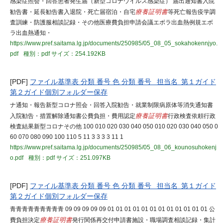
感染症照会・回答患者発生届（新型コロナウイルス感染症） 届出通知書入院
勧告書・延長勧告書入退院・死亡届宿泊・自宅
療養証明書
等死亡報告疫学調
査訓練・防護服相談記録・その他医療費負担申請会議エボラ出血熱例規エボ
ラ出血熱通知・
https://www.pref.saitama.lg.jp/documents/250985/05_08_05_sokahokennjyo.
pdf
種別：pdf
サイズ：254.192KB
[PDF]
ファイル基準表 分類 番号 色 分類 番号 担当名 第１ガイド
第２ガイド個別フォルダー保存
ナ通知・報告新型コロナ照会・回答入院勧告・就業制限病原体等消失通知書
入院勧告・措置解除通知書公費負担・費用認定
療養証明書
行政検査依頼行政
検査結果新型コロナその他 100 010 020 030 040 050 010 020 030 040 050 0
60 070 080 090 100 110 5 11 3 3 3 3 11 1
https://www.pref.saitama.lg.jp/documents/250985/05_08_06_kounosuhokenj
o.pdf
種別：pdf
サイズ：251.097KB
[PDF]
ファイル基準表 分類 番号 色 分類 番号 担当名 第１ガイド
第２ガイド個別フォルダー保存
青青青青青青青青青 09 09 09 09 09 01 01 01 01 01 01 01 01 01 01 01 01 公
費負担決定
療養証明書
発行関係再交付申請書施設・職場調査相談記録・集計