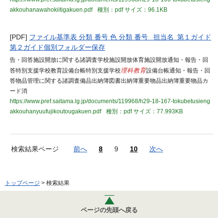
akkouhanawahokiitigakuen.pdf
種別：pdf
サイズ：96.1KB
[PDF]
ファイル基準表 分類 番号 色 分類 番号 担当名 第１ガイド
第２ガイド個別フォルダー保存
告・回答施設開放に関する諸調査学校施設開放体育施設開放通知・報告・回
答特別支援学校教育設備台帳特別支援学校
理科教育
設備台帳通知・報告・回
答物品管理に関する諸調査備品出納簿図書出納簿重要物品出納簿重要物品カ
ード消
https://www.pref.saitama.lg.jp/documents/119968/h29-18-167-tokubetusieng
akkouhanyuufujikoutougakuen.pdf
種別：pdf
サイズ：77.993KB
検索結果ページ
前へ
8
9
10
次へ
トップページ
> 検索結果
ページの先頭へ戻る