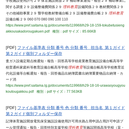
学校施設使用許可２９ 体育施設開放２９ 補助事業通知・報告２９ 補助事業に
関する調査２９ 設備整備費関係２９
理科教育
設備関係２９ 教材費関係２９
その他補助事業２９ 聾学校教材整備台帳２９ 設備整備費台帳２９
理科教育
設備台帳２９ 060 070 080 090 100 110
https://www.pref.saitama.lg.jp/documents/119968/h29-18-159-tokubetusieng
akkousakadorougakuen.pdf
種別：pdf
サイズ：85.66KB
[PDF]
ファイル基準表 分類 番号 色 分類 番号 担当名 第１ガイド
第２ガイド個別フォルダー保存
査ガス設備定期点検通知・報告・回答高等学校産業教育施設設備台帳高等学
校普通科家庭科等教育設備台帳高等学校
理科教育
等設備台帳高等学校教育近
代化設備等台帳通知・報告・回答備品出納簿図書出納簿重要物品出納簿・カ
ード消
https://www.pref.saitama.lg.jp/documents/119968/h29-18-16-urawasyougyou
koutougakkou.pdf
種別：pdf
サイズ：77.563KB
[PDF]
ファイル基準表 分類 番号 色 分類 番号 担当名 第１ガイド
第２ガイド個別フォルダー保存
記簿体育施設開放電気保安施設設備使用許可用水路占用申請占用許可申請プ
ール管理通知・報告・回答特別支援学校
理科教育
等施設関係高等学校（盲・