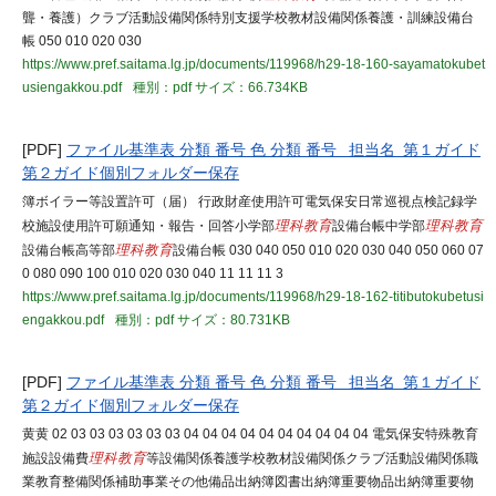
聾・養護）クラブ活動設備関係特別支援学校教材設備関係養護・訓練設備台
帳 050 010 020 030
https://www.pref.saitama.lg.jp/documents/119968/h29-18-160-sayamatokubet
usiengakkou.pdf
種別：pdf
サイズ：66.734KB
[PDF]
ファイル基準表 分類 番号 色 分類 番号 担当名 第１ガイド
第２ガイド個別フォルダー保存
簿ボイラー等設置許可（届） 行政財産使用許可電気保安日常巡視点検記録学
校施設使用許可願通知・報告・回答小学部
理科教育
設備台帳中学部
理科教育
設備台帳高等部
理科教育
設備台帳 030 040 050 010 020 030 040 050 060 07
0 080 090 100 010 020 030 040 11 11 11 3
https://www.pref.saitama.lg.jp/documents/119968/h29-18-162-titibutokubetusi
engakkou.pdf
種別：pdf
サイズ：80.731KB
[PDF]
ファイル基準表 分類 番号 色 分類 番号 担当名 第１ガイド
第２ガイド個別フォルダー保存
黄黄 02 03 03 03 03 03 03 04 04 04 04 04 04 04 04 04 04 電気保安特殊教育
施設設備費
理科教育
等設備関係養護学校教材設備関係クラブ活動設備関係職
業教育整備関係補助事業その他備品出納簿図書出納簿重要物品出納簿重要物