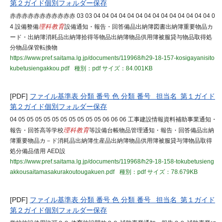
第２ガイド個別フォルダー保存
赤赤赤赤赤赤赤赤赤赤赤 03 03 04 04 04 04 04 04 04 04 04 04 04 04 04 04 0
4 設備整備
理科教育
設備通知・報告・回答備品出納簿図書出納簿重要物品カ
ード・出納簿消耗品出納簿拾得等物品出納簿物品供用簿被服貸与物品取得処
分物品保管転換物
https://www.pref.saitama.lg.jp/documents/119968/h29-18-157-kosigayanisito
kubetusiengakkou.pdf
種別：pdf
サイズ：84.001KB
[PDF]
ファイル基準表 分類 番号 色 分類 番号 担当名 第１ガイド
第２ガイド個別フォルダー保存
04 05 05 05 05 05 05 05 05 05 05 06 06 06 工事建設情報資料補助事業通知・
報告・回答高等学校
理科教育
等設備台帳物品管理通知・報告・回答備品出納
簿重要物品カ－ド消耗品出納簿生産品出納簿物品供用簿被服貸与簿物品取得
処分備品借用 AED設
https://www.pref.saitama.lg.jp/documents/119968/h29-18-158-tokubetusieng
akkousaitamasakurakoutougakuen.pdf
種別：pdf
サイズ：78.679KB
[PDF]
ファイル基準表 分類 番号 色 分類 番号 担当名 第１ガイド
第２ガイド個別フォルダー保存