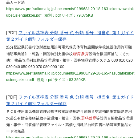
品カード消
https://www.pref.saitama.lg.jp/documents/119968/h29-18-163-tokorozawatok
ubetusiengakkou.pdf
種別：pdf
サイズ：79.075KB
[PDF]
ファイル基準表 分類 番号 色 分類 番号 担当名 第１ガイド
第２ガイド個別フォルダー保存
処分登記嘱託書行政財産使用許可電気保安体育施設開放学校施設使用許可願
補助事業通知・報告・回答特別支援学校
理科教育
設備台帳国庫補助（その
他） 物品管理例規物品管理通知・報告・回答物品管理システム 030 010 020
030 040 050 060 070 080 090 100
https://www.pref.saitama.lg.jp/documents/119968/h29-18-165-hasudatokubet
usiengakkou.pdf
種別：pdf
サイズ：83.359KB
[PDF]
ファイル基準表 分類 番号 色 分類 番号 担当名 第１ガイド
第２ガイド個別フォルダー保存
ＰＣＢ使用電気機器管理台帳学校施設借用許可願防音空調補助事業簡易専用
水道公有財産修繕補助事業通知・報告・回答
理科教育
等設備台帳物品管理通
知・報告・回答備品管理ファイル・高価な消耗品台帳図書出納簿重要物品カ
ード消耗品
https://www.pref.saitama.lg.jp/documents/119968/h29-18-166-tokubetusieng