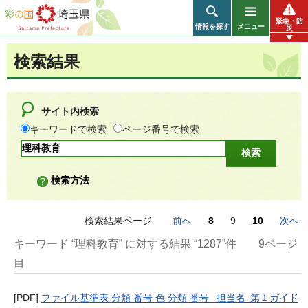
彩の国 埼玉県
緊急・防
情報を探す
メニュー
災
検索結果
サイト内検索
キーワードで検索
ページ番号で検索
検索方法
検索結果ページ
前へ
8
9
10
次へ
キーワード “理科教育” に対する結果 “1287”件
9ページ
目
[PDF]
ファイル基準表 分類 番号 色 分類 番号 担当名 第１ガイド