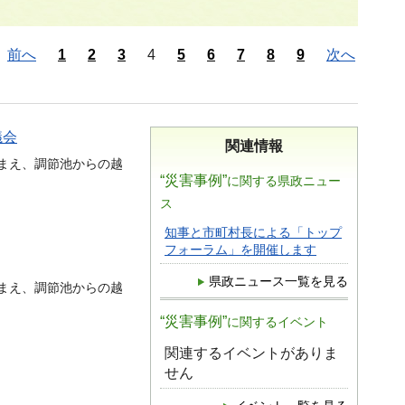
前へ
1
2
3
4
5
6
7
8
9
次へ
議会
関連情報
まえ、調節池からの越
“災害事例”
に関する県政ニュー
ス
知事と市町村長による「トップ
フォーラム」を開催します
県政ニュース一覧を見る
まえ、調節池からの越
“災害事例”
に関するイベント
関連するイベントがありま
せん