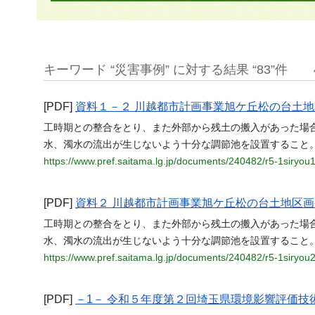
キーワード “災害事例” に対する結果 “83”件
[PDF]
資料１－２ 川越都市計画事業旭ケ丘松の台土
工時期との整合をとり、また外部から残土の搬入があった場
水、濁水の流出が生じないよう十分な調節池を設置すること。
https://www.pref.saitama.lg.jp/documents/240482/r5-1siryou
[PDF]
資料２ 川越都市計画事業旭ケ丘松の台土地区
工時期との整合をとり、また外部から残土の搬入があった場
水、濁水の流出が生じないよう十分な調節池を設置すること。
https://www.pref.saitama.lg.jp/documents/240482/r5-1siryou2
[PDF]
－1－ 令和５年度第２回埼玉県環境影響評価技