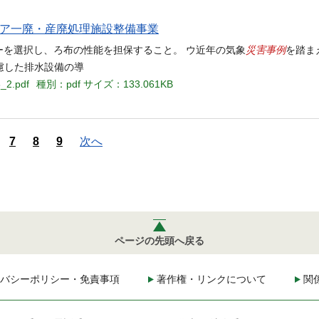
リア一廃・産廃処理施設整備事業
災害事例
ーを選択し、ろ布の性能を担保すること。 ウ近年の気象
を踏ま
慮した排水設備の導
3_2.pdf
種別：pdf
サイズ：133.061KB
7
8
9
次へ
ページの先頭へ戻る
バシーポリシー・免責事項
著作権・リンクについて
関