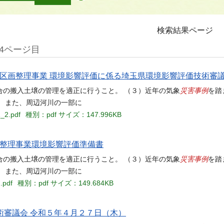
検索結果ページ
4ページ目
地区画整理事業 環境影響評価に係る埼玉県環境影響評価技術審
災害事例
合の搬入土壌の管理を適正に行うこと。 （３）近年の気象
を踏
 また、周辺河川の一部に
1_2.pdf
種別：pdf
サイズ：147.996KB
画整理事業環境影響評価準備書
災害事例
合の搬入土壌の管理を適正に行うこと。 （３）近年の気象
を踏
 また、周辺河川の一部に
.pdf
種別：pdf
サイズ：149.684KB
術審議会 令和５年４月２７日（木）