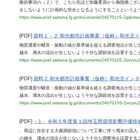
般的事項の（２）で、こちら先ほど加藤委員から御指摘ござ
をしないように計画的な排水となるようにすることというよ
https://www.pref.saitama.lg.jp/documents/240701/r5-2gijiroku
[PDF]
資料１－２ 和光都市計画事業（仮称）和光北
物質濃度や騒音・振動の値が基準値を超える調査地点が生じ
越水、濁水の流出が生じないよう十分な調節池を設置すること
https://www.pref.saitama.lg.jp/documents/240701/r5-2siryou
[PDF]
資料２ 和光都市計画事業（仮称）和光北イン
物質濃度や騒音・振動の値が基準値を超える調査地点が生じ
越水、濁水の流出が生じないよう十分な調節池を設置すること
https://www.pref.saitama.lg.jp/documents/240701/r5-2siryou2
[PDF]
－1－ 令和５年度第３回埼玉県環境影響評価技
、周辺に存在する大森調節池について工事に伴う濁水の流入
の越水、濁水の流出が生じないよう十分な調整池を設置するこ