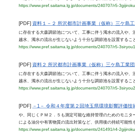
https://www.pref.saitama.lg.jp/documents/240707/r5-3gijiroku
[PDF]
資料１－２ 所沢都市計画事業（仮称）三ケ島
に存在する大森調節池について、工事に伴う濁水の流入や、
越水、濁水の流出が生じないよう十分な調節池を設置すること
https://www.pref.saitama.lg.jp/documents/240707/r5-3siryou
[PDF]
資料２ 所沢都市計画事業（仮称）三ケ島工業
に存在する大森調節池について、工事に伴う濁水の流入や、
越水、濁水の流出が生じないよう十分な調節池を設置すること
https://www.pref.saitama.lg.jp/documents/240707/r5-3siryou2
[PDF]
－1－ 令和４年度第２回埼玉県環境影響評価技
や、同じくＰＭ２．５も測定可能な維持管理のためのモニタ
による油分や有害物質の流出対策など、供用後の持続可能性
https://www.pref.saitama.lg.jp/documents/241491/r4-2gijiroku