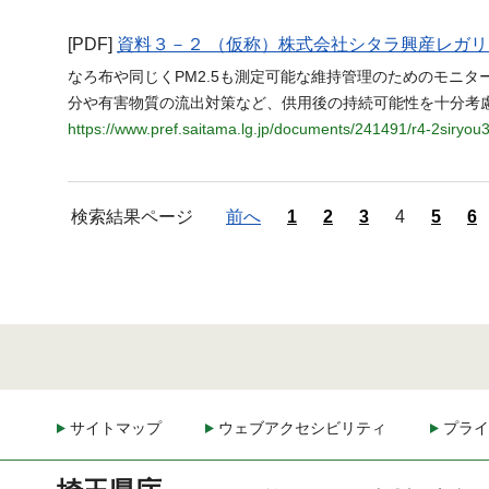
[PDF]
資料３－２ （仮称）株式会社シタラ興産レガ
なろ布や同じくPM2.5も測定可能な維持管理のためのモニタ
分や有害物質の流出対策など、供用後の持続可能性を十分考
https://www.pref.saitama.lg.jp/documents/241491/r4-2siryou
検索結果ページ
前へ
1
2
3
4
5
6
サイトマップ
ウェブアクセシビリティ
プライ