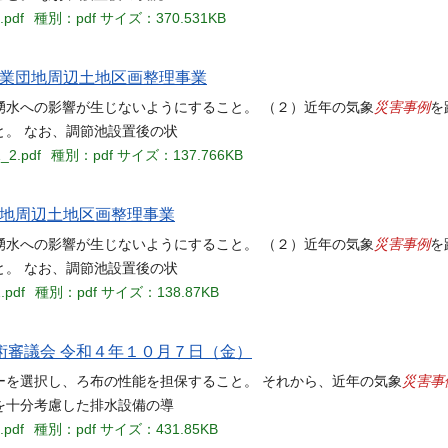
.pdf
種別：pdf
サイズ：370.531KB
工業団地周辺土地区画整理事業
災害事例
湧水への影響が生じないようにすること。 （２）近年の気象
を
。 なお、調節池設置後の状
1_2.pdf
種別：pdf
サイズ：137.766KB
団地周辺土地区画整理事業
災害事例
湧水への影響が生じないようにすること。 （２）近年の気象
を
。 なお、調節池設置後の状
.pdf
種別：pdf
サイズ：138.87KB
術審議会 令和４年１０月７日（金）
災害事
ーを選択し、ろ布の性能を担保すること。 それから、近年の気象
を十分考慮した排水設備の導
.pdf
種別：pdf
サイズ：431.85KB