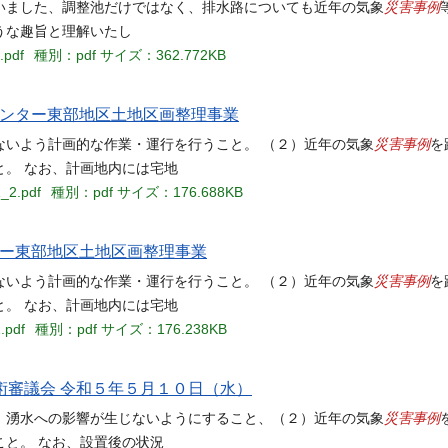
災害事例
いました、調整池だけではなく、排水路についても近年の気象
うな趣旨と理解いたし
.pdf
種別：pdf
サイズ：362.772KB
インター東部地区土地区画整理事業
災害事例
ないよう計画的な作業・運行を行うこと。 （２）近年の気象
を
。 なお、計画地内には宅地
1_2.pdf
種別：pdf
サイズ：176.688KB
ター東部地区土地区画整理事業
災害事例
ないよう計画的な作業・運行を行うこと。 （２）近年の気象
を
。 なお、計画地内には宅地
.pdf
種別：pdf
サイズ：176.238KB
術審議会 令和５年５月１０日（水）
災害事例
、湧水への影響が生じないようにすること、（２）近年の気象
と。 なお、設置後の状況