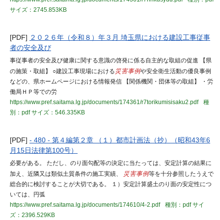
サイズ：2745.853KB
[PDF]
２０２６年（令和８）年３月 埼玉県における建設工事従事
者の安全及び
事従事者の安全及び健康に関する意識の啓発に係る自主的な取組の促進 【県
の施策・取組】 ○建設工事現場における
災害事例
や安全衛生活動の優良事例
などの、県ホームページにおける情報発信 【関係機関・団体等の取組】 ・労
働局ＨＰ等での労
https://www.pref.saitama.lg.jp/documents/174361/r7torikumisisaku2.pdf
種
別：pdf
サイズ：546.335KB
[PDF]
- 480 - 第４編第２章 （１）都市計画法（抄）（昭和43年6
月15日法律第100号）
必要がある。 ただし、のり面勾配等の決定に当たっては、安定計算の結果に
加え、近隣又は類似土質条件の施工実績、
災害事例
等を十分参照したうえで
総合的に検討することが大切である。 １）安定計算盛土のり面の安定性につ
いては、円弧
https://www.pref.saitama.lg.jp/documents/174610/4-2.pdf
種別：pdf
サイ
ズ：2396.529KB