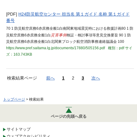
[PDF]
H24防災航空センター 担当名 第１ガイド 名称 第１ガイド
番号
70 1 防災航空庶務6赤庶務全般1白南関東地域震災時における救援計画80 1 防
災航空庶務6赤庶務全般1白
災害事例
検証・検討事項等意見交換要旨 90 1 防
災航空庶務6赤庶務全般1白北関東ブロック航空消防事務連絡協議会 100
https://www.pref.saitama.lg.jp/documents/17880/505156.pdf
種別：pdf
サイ
ズ：163.743KB
検索結果ページ
前へ
1
2
3
次へ
トップページ
> 検索結果
ページの先頭へ戻る
サイトマップ
ウェブアクセシビリティ