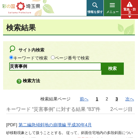
彩の国 埼玉県
緊急・防
情報を探す
メニュー
災
検索結果
サイト内検索
キーワードで検索
ページ番号で検索
検索方法
検索結果ページ
前へ
1
2
3
次へ
キーワード “災害事例” に対する結果 “83”件
2ページ目
[PDF]
第二編急傾斜地の崩壊編 平成30年4月
砂移動現象として扱うこととする。 従って、斜面住宅地内の多段斜面につい