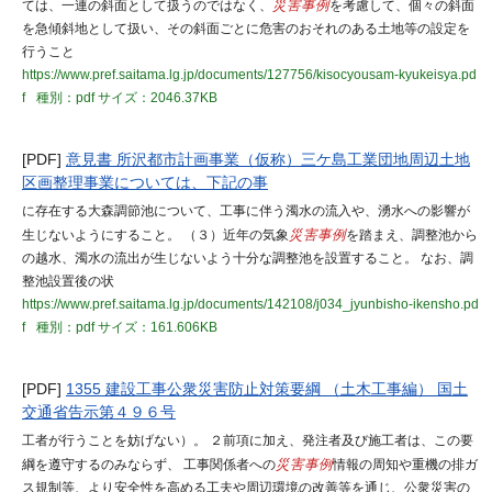
ては、一連の斜面として扱うのではなく、
災害事例
を考慮して、個々の斜面
を急傾斜地として扱い、その斜面ごとに危害のおそれのある土地等の設定を
行うこと
https://www.pref.saitama.lg.jp/documents/127756/kisocyousam-kyukeisya.pd
f
種別：pdf
サイズ：2046.37KB
[PDF]
意見書 所沢都市計画事業（仮称）三ケ島工業団地周辺土地
区画整理事業については、下記の事
に存在する大森調節池について、工事に伴う濁水の流入や、湧水への影響が
生じないようにすること。 （３）近年の気象
災害事例
を踏まえ、調整池から
の越水、濁水の流出が生じないよう十分な調整池を設置すること。 なお、調
整池設置後の状
https://www.pref.saitama.lg.jp/documents/142108/j034_jyunbisho-ikensho.pd
f
種別：pdf
サイズ：161.606KB
[PDF]
1355 建設工事公衆災害防止対策要綱 （土木工事編） 国土
交通省告示第４９６号
工者が行うことを妨げない）。 ２前項に加え、発注者及び施工者は、この要
綱を遵守するのみならず、 工事関係者への
災害事例
情報の周知や重機の排ガ
ス規制等、より安全性を高める工夫や周辺環境の改善等を通じ、公衆災害の