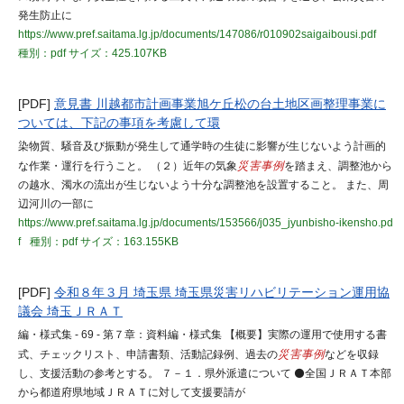
発生防止に
https://www.pref.saitama.lg.jp/documents/147086/r010902saigaibousi.pdf
種別：pdf
サイズ：425.107KB
[PDF]
意見書 川越都市計画事業旭ケ丘松の台土地区画整理事業に
ついては、下記の事項を考慮して環
染物質、騒音及び振動が発生して通学時の生徒に影響が生じないよう計画的
な作業・運行を行うこと。 （２）近年の気象
災害事例
を踏まえ、調整池から
の越水、濁水の流出が生じないよう十分な調整池を設置すること。 また、周
辺河川の一部に
https://www.pref.saitama.lg.jp/documents/153566/j035_jyunbisho-ikensho.pd
f
種別：pdf
サイズ：163.155KB
[PDF]
令和８年３月 埼玉県 埼玉県災害リハビリテーション運用協
議会 埼玉ＪＲＡＴ
編・様式集 - 69 - 第７章：資料編・様式集 【概要】実際の運用で使用する書
式、チェックリスト、申請書類、活動記録例、過去の
災害事例
などを収録
し、支援活動の参考とする。 ７－１．県外派遣について ⚫全国ＪＲＡＴ本部
から都道府県地域ＪＲＡＴに対して支援要請が