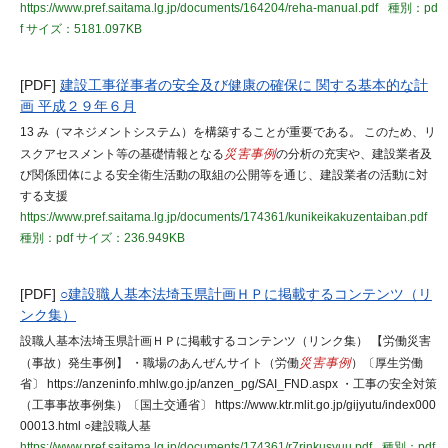
https://www.pref.saitama.lg.jp/documents/164204/reha-manual.pdf
種別：pd
f
サイズ：5181.097KB
[PDF]
建設工事従事者の安全及び健康の確保に 関する基本的な計
画 平成２９年６月
13 み（マネジメントシステム）を構築することが重要である。 このため、リ
スクアセスメント等の基礎情報となる
災害事例
の分析の充実や、建設業者及
び関係団体による安全衛生活動の取組の公開等を通じ、建設業者の活動に対
する支援
https://www.pref.saitama.lg.jp/documents/174361/kunikeikakuzentaiban.pdf
種別：pdf
サイズ：236.949KB
[PDF]
○建設職人基本法埼玉県計画ＨＰに掲載するコンテンツ（リ
ンク集）
設職人基本法埼玉県計画ＨＰに掲載するコンテンツ（リンク集） 【労働災害
（事故）発生事例】 ・職場のあんぜんサイト（労働
災害事例
）〔厚生労働
省〕 https://anzeninfo.mhlw.go.jp/anzen_pg/SAI_FND.aspx ・工事の安全対策
（工事事故事例集）〔国土交通省〕 https://www.ktr.mlit.go.jp/gijyutu/index000
00013.html ○建設職人基
https://www.pref.saitama.lg.jp/documents/174361/r7rinkusyuu.pdf
種別：pdf