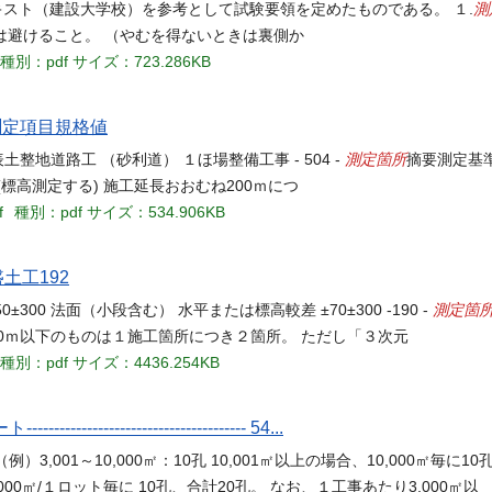
測
修テキスト（建設大学校）を参考として試験要領を定めたものである。 １.
物は避けること。 （やむを得ないときは裏側か
種別：pdf
サイズ：723.286KB
0 測定項目規格値
測定箇所
土整地道路工 （砂利道） １ほ場整備工事 - 504 -
摘要測定基準
(標高測定する) 施工延長おおむね200ｍにつ
f
種別：pdf
サイズ：534.906KB
盛土工192
測定箇
0 法面（小段含む） 水平または標高較差 ±70±300 -190 -
40ｍ以下のものは１施工箇所につき２箇所。 ただし「３次元
種別：pdf
サイズ：4436.254KB
-------------------------- 54...
,001～10,000㎡：10孔 10,001㎡以上の場合、10,000㎡毎に1
00㎡/１ロット毎に 10孔、合計20孔。 なお、１工事あたり3,000㎡以