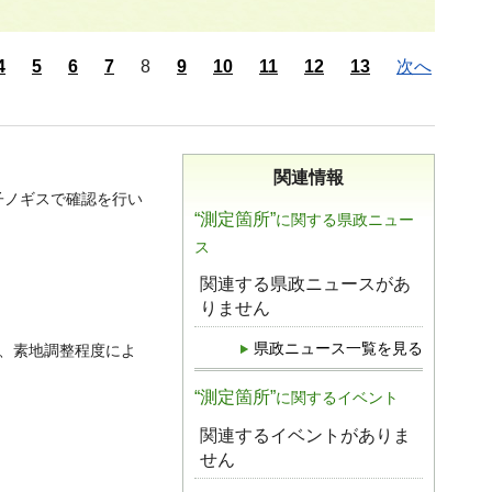
4
5
6
7
8
9
10
11
12
13
次へ
関連情報
子ノギスで確認を行い
“測定箇所”
に関する県政ニュー
ス
関連する県政ニュースがあ
りません
県政ニュース一覧を見る
、素地調整程度によ
“測定箇所”
に関するイベント
関連するイベントがありま
せん