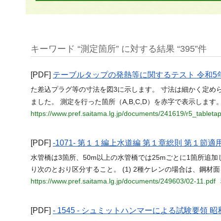
キーワード “測定箇所” に対する結果 “395”件
[PDF]
テーブルタップの発熱等に関するテスト 令和5
た差込プラグ等の寸法を図3に示します。 寸法は細かく定め
ました。 測定を行った箇所（A,B,C,D）を赤字で表示します
https://www.pref.saitama.lg.jp/documents/241619/r5_tabletap
[PDF]
-1071- 第１１編上水道編 第１章総則 第１節適
水管橋は3箇所、50m以上の水管橋では25mごとに1箇所追
り次のとおり区分すること。 (1) 2種ケレンの場合は、鋼材面を
https://www.pref.saitama.lg.jp/documents/249603/02-11.pdf
[PDF]
- 1545 - シュミットハンマーによる試験要領 