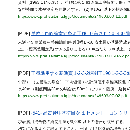
資料（1963-11No.38）、並びに第１ 回道路工事技術研
な型枠面で水平測定を原則とする。 (2)厚10cm以下の構造
https://www.pref.saitama.lg.jp/documents/249603/03-12.pdf
[PDF]
単位：mm 編章節条項工種 10 高さｈ-50 -40
未満 -45 農業農村整備編畦畔復旧幅Ｂ-50 表土扱い基盤造成表
上。 (標高差測定又はつぼ掘りによる) 10a当たり３点以上。 
https://www.pref.saitama.lg.jp/documents/249603/07-02-2.pd
[PDF]
工種準用する基準頁 1-2-3-2掘削工190 1-2-3-3
中部） （面管理の場合） 平均値個々の計測値平場標高較差±50±30
長40ｍ（測点間隔25ｍの場合は 50ｍ）につき１箇所、延長
https://www.pref.saitama.lg.jp/documents/249603/07-02.pdf
[PDF]
-541- 品質管理基準目次 １セメント・コンクリート--------------
び表層用混合物の総使用量が3,000t以上の場合が該当する。 （例）3
均等になるように設定すること。 例えば12,000㎡の場合：6,0