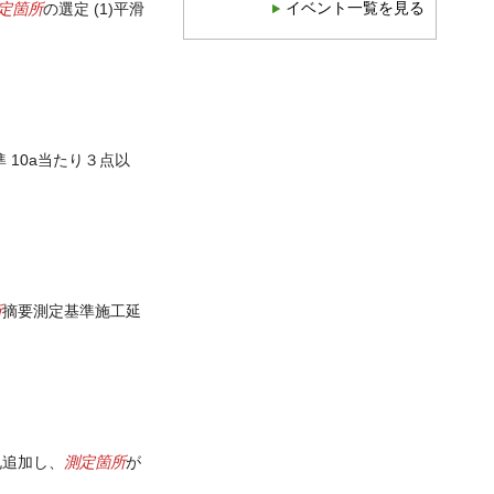
定箇所
イベント一覧を見る
の選定 (1)平滑
 10a当たり３点以
所
摘要測定基準施工延
測定箇所
0孔追加し、
が