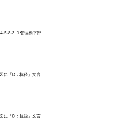
-5-8-3 ９管理橋下部
図に「D：杭径」文言
図に「D：杭径」文言