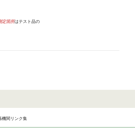
測定箇所
はテスト品の
係機関リンク集