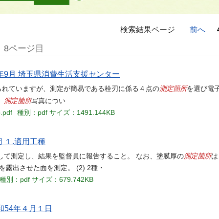
検索結果ページ
前へ
8ページ目
年9月 埼玉県消費生活支援センター
測定箇所
られていますが、測定が簡易である栓刃に係る４点の
を選び電
測定箇所
。
写真につい
.pdf
種別：pdf
サイズ：1491.144KB
用 １.適用工種
測定箇所
加して測定し、結果を監督員に報告すること。 なお、塗膜厚の
は
露出させた面を測定。 (2) 2種・
種別：pdf
サイズ：679.742KB
昭和54年４月１日