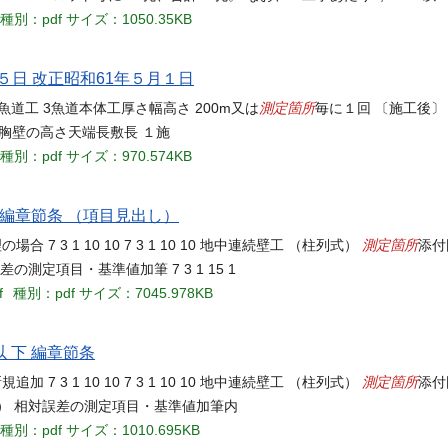
種別：pdf
サイズ：1050.35KB
月５日 改正昭和61年５月１日
測定箇所
-10 ８魚道工 3魚道本体工厚さ幅高さ 200m又は
毎に１回 〔施工後〕 4
高さ胸壁の高さ天端長敷長 １施
種別：pdf
サイズ：970.574KB
 編章節条 （項目見出し）
測定箇所
3 1 10 10 7 3 1 10 10 地中連続壁工 （柱列式）
添付
対誤差の測定項目・基準値加筆 7 3 1 15 1
f
種別：pdf
サイズ：7045.978KB
 下 編章節条
測定箇所
3 1 10 10 7 3 1 10 10 地中連続壁工 （柱列式）
添付
ゴム支承工） 相対誤差の測定項目・基準値加筆内
種別：pdf
サイズ：1010.695KB