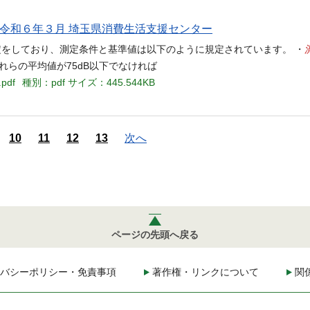
令和６年３月 埼玉県消費生活支援センター
に測定をしており、測定条件と基準値は以下のように規定されています。 ・
れらの平均値が75dB以下でなければ
.pdf
種別：pdf
サイズ：445.544KB
10
11
12
13
次へ
ページの先頭へ戻る
バシーポリシー・免責事項
著作権・リンクについて
関