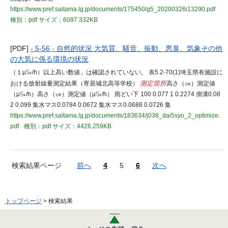
https://www.pref.saitama.lg.jp/documents/175450/g5_20200326i13290.pdf
種別：pdf
サイズ：6097.332KB
[PDF]
- 5-56 - 自然的状況 大気質、騒音、振動、悪臭、気象その他
の大気に係る環境の状況
（１μ㏜/h）以上高い数値」は確認されていない。 表5.2-70(1)埼玉県有施設に
おける放射線量測定結果（寄居城北高等学校）
測定箇所
高さ（㎝）測定値
（μ㏜/h）高さ（㎝）測定値（μ㏜/h） 雨どい下 100 0.077 1 0.2274 側溝0.08
2 0.099 集水マス0.0784 0.0672 集水マス0.0688 0.0726 集
https://www.pref.saitama.lg.jp/documents/183634/j038_dai5syo_2_optimize.
pdf
種別：pdf
サイズ：4426.259KB
検索結果ページ
前へ
4
5
6
次へ
トップページ
> 検索結果