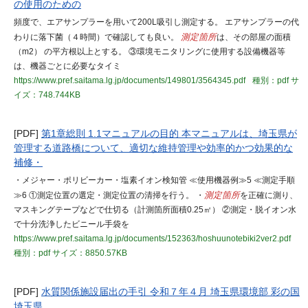
の使用のための
頻度で、エアサンプラーを用いて200L吸引し測定する。 エアサンプラーの代
わりに落下菌（４時間）で確認しても良い。
測定箇所
は、その部屋の面積
（m2） の平方根以上とする。 ③環境モニタリングに使用する設備機器等
は、機器ごとに必要なタイミ
https://www.pref.saitama.lg.jp/documents/149801/3564345.pdf
種別：pdf
サ
イズ：748.744KB
[PDF]
第1章総則 1.1マニュアルの目的 本マニュアルは、埼玉県が
管理する道路橋について、適切な維持管理や効率的かつ効果的な
補修・
・メジャー・ポリビーカー・塩素イオン検知管 ≪使用機器例≫5 ≪測定手順
≫6 ①測定位置の選定・測定位置の清掃を行う。 ・
測定箇所
を正確に測り、
マスキングテープなどで仕切る（計測箇所面積0.25㎡） ②測定・脱イオン水
で十分洗浄したビニール手袋を
https://www.pref.saitama.lg.jp/documents/152363/hoshuunotebiki2ver2.pdf
種別：pdf
サイズ：8850.57KB
[PDF]
水質関係施設届出の手引 令和７年４月 埼玉県環境部 彩の国
埼玉県