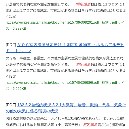
い居室で代表的な室を測定対象室とする。 ・
測定箇所
数は概ね１フロアに１
箇所以上(1フロアに県施設、市施設がある場合はそれぞれ1箇所以上)となるよ
う設定
https://www.pref.saitama.lg.jp/documents/15739/308201.pdf
種別：pdf
サイ
ズ：6.983KB
[PDF]
ＶＯＣ室内濃度測定要領 １測定対象物質 ・ホルムアルデヒ
ド ・トルエン
のうち、事務室、会議室、その他の主要な室及び継続的な換気が見込まれな
い居室で代表的な室を測定対象室とする。 ・
測定箇所
数は概ね１フロアに１
箇所以上(1フロアに県施設、市施設がある場合はそれぞれ1箇所以上)となるよ
う設定
https://www.pref.saitama.lg.jp/documents/15740/306896.pdf
種別：pdf
サイ
ズ：6.959KB
[PDF]
132 5.2自然的状況 5.2.1大気質、騒音、振動、悪臭、気象そ
の他の大気に係る環境の状況
おける放射線の測定結果は、0.0418～0.1314µSv/hであった。 表5.2-36(1)県
有施設における放射線測定結果（小川高等学校）
測定箇所
高さ(cm)測定値(µ