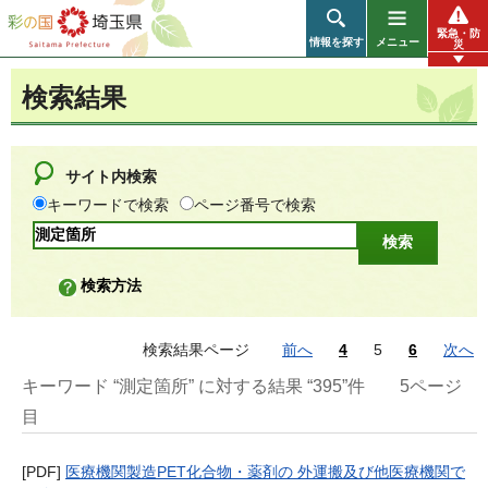
彩の国 埼玉県
緊急・防
情報を探す
メニュー
災
検索結果
サイト内検索
キーワードで検索
ページ番号で検索
検索方法
検索結果ページ
前へ
4
5
6
次へ
キーワード “測定箇所” に対する結果 “395”件
5ページ
目
[PDF]
医療機関製造PET化合物・薬剤の 外運搬及び他医療機関で