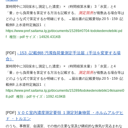
業時間中に3回採水し測定した濃度） × （時間積算水量） 3「水質」と4
「量」から負荷量を算定する方法を記載する。
測定箇所
が複数ある場合等は
どのような式で算定するか明確にする。 →届出書の記載要領p.20 5 - 159 -記
載例8 上水道特定施設1 （
https://www.pref.saitama.lg.jp/documents/15289/r0704-todokedenotebiki.pd
f
種別：pdf
サイズ：14926.431KB
[PDF]
- 153 -記載例8 汚濁負荷量測定手法届（手法を変更する場
合）
業時間中に3回採水し測定した濃度） × （時間積算水量） 3「水質」と4
「量」から負荷量を算定する方法を記載する。
測定箇所
が複数ある場合等は
どのような式で算定するか明確にする。 →届出書の記載要領p.20 5 - 159 -記
載例8 上水道特定施設1 （
https://www.pref.saitama.lg.jp/documents/15289/todokedenotebiki14kisairei0
8.pdf
種別：pdf
サイズ：1092.419KB
[PDF]
ＶＯＣ室内濃度測定要領 １測定対象物質 ・ホルムアルデヒ
ド ・トルエン
のうち、事務室、会議室、その他の主要な室及び継続的な換気が見込まれな