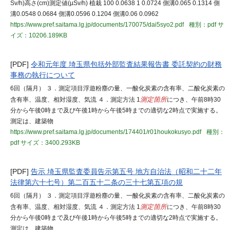
Sv/h)高さ(cm)測定値(µSv/h) 植栽 100 0.0638 1 0.0724 側溝0.065 0.1314 側
溝0.0548 0.0684 側溝0.0596 0.1204 側溝0.06 0.0962
https://www.pref.saitama.lg.jp/documents/170075/dai5syo2.pdf
種別：pdf
サ
イズ：10206.189KB
[PDF]
令和元年度 埼玉県包括外部監査結果報告書 委託契約の財務
事務の執行について
6回（隔月） ３．測定項目浮遊粉塵の量、一酸化炭素の含有率、二酸化炭素の
含有率、温度、相対湿度、気流 ４．測定方法 1
測定箇所
につき、午前8時30
分から午後0時まで及び午後1時から午後5時までの適切な2時点で実施する。
測定は、建築物
https://www.pref.saitama.lg.jp/documents/174401/r01houkokusyo.pdf
種別：
pdf
サイズ：3400.293KB
[PDF]
告示 埼玉県監査委員告示第五号 地方自治法（昭和二十二年
法律第六十七号）第二百五十二条の三十七第五項の規
6回（隔月） ３．測定項目浮遊粉塵の量、一酸化炭素の含有率、二酸化炭素の
含有率、温度、相対湿度、気流 ４．測定方法 1
測定箇所
につき、午前8時30
分から午後0時まで及び午後1時から午後5時までの適切な2時点で実施する。
測定は、建築物