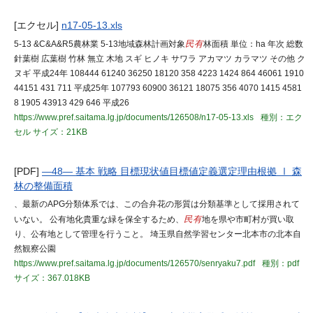
[エクセル]
n17-05-13.xls
5-13 &C&A&R5農林業 5-13地域森林計画対象
民有
林面積 単位：ha 年次 総数
針葉樹 広葉樹 竹林 無立 木地 スギ ヒノキ サワラ アカマツ カラマツ その他 ク
ヌギ 平成24年 108444 61240 36250 18120 358 4223 1424 864 46061 1910
44151 431 711 平成25年 107793 60900 36121 18075 356 4070 1415 4581
8 1905 43913 429 646 平成26
https://www.pref.saitama.lg.jp/documents/126508/n17-05-13.xls
種別：エク
セル
サイズ：21KB
[PDF]
―48― 基本 戦略 目標現状値目標値定義選定理由根拠 Ⅰ 森
林の整備面積
、最新のAPG分類体系では、この合弁花の形質は分類基準として採用されて
いない。 公有地化貴重な緑を保全するため、
民有
地を県や市町村が買い取
り、公有地として管理を行うこと。 埼玉県自然学習センター北本市の北本自
然観察公園
https://www.pref.saitama.lg.jp/documents/126570/senryaku7.pdf
種別：pdf
サイズ：367.018KB