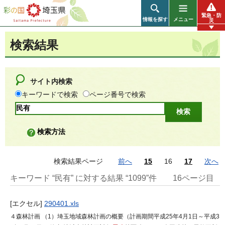
彩の国 埼玉県
緊急・防
情報を探す
メニュー
災
検索結果
サイト内検索
キーワードで検索
ページ番号で検索
検索方法
検索結果ページ
前へ
15
16
17
次へ
キーワード “民有” に対する結果 “1099”件
16ページ目
[エクセル]
290401.xls
４森林計画 （1）埼玉地域森林計画の概要（計画期間平成25年4月1日～平成3