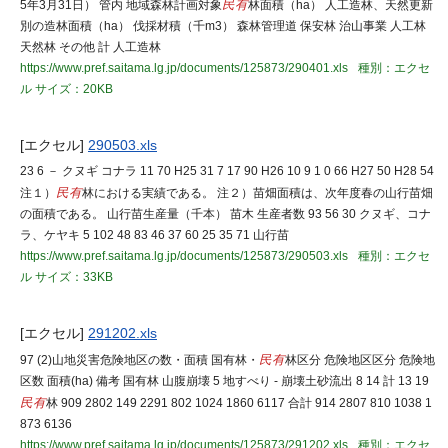
5年3月31日） 管内 地域森林計画対象
民有
林面積（ha） 人工造林、天然更新
別の造林面積（ha） 伐採材積（千m3） 森林管理道 保安林 治山事業 人工林
天然林 その他 計 人工造林
https://www.pref.saitama.lg.jp/documents/125873/290401.xls
種別：エクセ
ル
サイズ：20KB
[エクセル]
290503.xls
23 6 － クヌギ コナラ 11 70 H25 31 7 17 90 H26 10 9 1 0 66 H27 50 H28 54
注１）
民有
林における実績である。 注２）苗畑面積は、次年度春の山行苗畑
の面積である。 山行苗生産量（千本） 苗木 生産者数 93 56 30 クヌギ、コナ
ラ、ケヤキ 5 102 48 83 46 37 60 25 35 71 山行苗
https://www.pref.saitama.lg.jp/documents/125873/290503.xls
種別：エクセ
ル
サイズ：33KB
[エクセル]
291202.xls
97 (2)山地災害危険地区の数・面積 国有林・
民有
林区分 危険地区区分 危険地
区数 面積(ha) 備考 国有林 山腹崩壊 5 地すべり - 崩壊土砂流出 8 14 計 13 19
民有
林 909 2802 149 2291 802 1024 1860 6117 合計 914 2807 810 1038 1
873 6136
https://www.pref.saitama.lg.jp/documents/125873/291202.xls
種別：エクセ