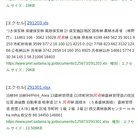
ル
サイズ：19KB
[エクセル]
291203.xls
つき保安林 保健保安林 風致保安林 計 保安施設地区 国有林 農林水産省 （林野
庁） 11861 106 - 3062 15028
民有
林 公有林 県有林 4199 446 562 35 3011 8
253 市町村有林 3599 377 2 16 100 121 4215 0 小計 7798 823 662 3132 124
68 公有林以外 共有林 3742 2658 14 160 351 6925 共有林以外 14661 5774 3
30 34 145 1 58 21006 18403
https://www.pref.saitama.lg.jp/documents/125873/291203.xls
種別：エクセ
ル
サイズ：29KB
[エクセル]
291301.xlsx
治林94 治林94!Print_Area 13森林管理道 (1)市町村別
民有
林森林管理道の現況
位置 路線数 自動車道 軽車道 計Ａ
民有
林 面積Ｂ （５条森林面積） 森林管理
道 密度 (Ａ/Ｂ) 備考 区域 市町村 １級 ２級 ３級 計 秩父農林振興センター ｍ m
ha m/ha 秩父市 86 34450 146661
https://www.pref.saitama.lg.jp/documents/125873/291301.xlsx
種別：エクセ
ル
サイズ：13.508KB