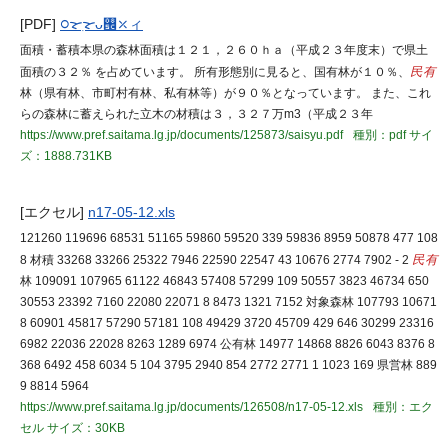
[PDF]
᳃ᯘ࣭ᯘᴗ࡜⤫ィ
面積・蓄積本県の森林面積は１２１，２６０ｈａ（平成２３年度末）で県土
面積の３２％ を占めています。 所有形態別に見ると、国有林が１０％、
民有
林（県有林、市町村有林、私有林等）が９０％となっています。 また、これ
らの森林に蓄えられた立木の材積は３，３２７万m3（平成２３年
https://www.pref.saitama.lg.jp/documents/125873/saisyu.pdf
種別：pdf
サイ
ズ：1888.731KB
[エクセル]
n17-05-12.xls
121260 119696 68531 51165 59860 59520 339 59836 8959 50878 477 108
8 材積 33268 33266 25322 7946 22590 22547 43 10676 2774 7902 - 2
民有
林 109091 107965 61122 46843 57408 57299 109 50557 3823 46734 650
30553 23392 7160 22080 22071 8 8473 1321 7152 対象森林 107793 10671
8 60901 45817 57290 57181 108 49429 3720 45709 429 646 30299 23316
6982 22036 22028 8263 1289 6974 公有林 14977 14868 8826 6043 8376 8
368 6492 458 6034 5 104 3795 2940 854 2772 2771 1 1023 169 県営林 889
9 8814 5964
https://www.pref.saitama.lg.jp/documents/126508/n17-05-12.xls
種別：エク
セル
サイズ：30KB