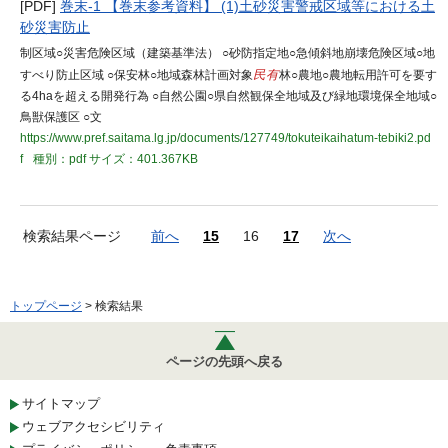
[PDF]
巻末-1 【巻末参考資料】 (1)土砂災害警戒区域等における土
砂災害防止
制区域○災害危険区域（建築基準法） ○砂防指定地○急傾斜地崩壊危険区域○地
すべり防止区域 ○保安林○地域森林計画対象
民有
林○農地○農地転用許可を要す
る4haを超える開発行為 ○自然公園○県自然観保全地域及び緑地環境保全地域○
鳥獣保護区 ○文
https://www.pref.saitama.lg.jp/documents/127749/tokuteikaihatum-tebiki2.pd
f
種別：pdf
サイズ：401.367KB
検索結果ページ
前へ
15
16
17
次へ
トップページ
> 検索結果
ページの先頭へ戻る
サイトマップ
ウェブアクセシビリティ