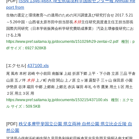
[PDF]
ISSN 1346-468X 埼玉県環境科学国際センター報 Annual Re
port from
生物の選定と環境教育への適用のための河川調査及び研究打合せ 2017. 5.21
～5.26中国・山西省太原市田中担当部長
木持
主任研究員渡邊主任王担当部長
国際共同研究（日本学術振興会科学研究費助成事業） 汚染土壌修復研究にお
ける上海
https://www.pref.saitama.lg.jp/documents/151029/h29-zentai-r2.pdf
種別：p
df
サイズ：6927.928KB
[エクセル]
437100.xls
尾 風布 本村 岩崎 中小前田 南飯塚 上組 折原下郷 上平・下小路 立原 三品 平倉
山居 五ノ坪
木持
上ノ町 内宿 関山 上ノ原 立ヶ瀬 露梨子 三ヶ山 保田原 小園
伊勢原 谷津 蔵田 中郷 上郷南 上郷北 赤浜 塚田 牟礼 今市 鷹巣 用土１区 用土
２区 用土３区 用
https://www.pref.saitama.lg.jp/documents/153215/437100.xls
種別：エクセ
ル
サイズ：509.5KB
[PDF]
秩父多摩甲斐国立公園 県立両神 自然公園 県立比企丘陵 自
然公園
沢清原小俣南浜松相生阿久見田島利保松田板倉富吉安良岡天場掘込南大町龍