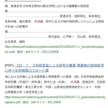
織、渡邊圭司 (16)埼玉県内の親水空間における大腸菌数の現状把
握……………………………………………………………………………
…………………………………………………渡邊圭司、池田和弘、柿本貴志、
見島伊織、梅沢夏実、
木持
謙、田中仁志 (17)地中熱利用システムによる環境
や社会への影響評
価…………………………………………………………………………
………………………………………濱元栄起、八戸昭一、石山高、柿本貴志、
白石英孝、嶋田
https://www.pref.saitama.lg.jp/documents/151029/h29-7-1_jisyukenkyuugaiy
ou-r.pdf
種別：pdf
サイズ：5911.526KB
[PDF]
- 112 - ７．２外部資金による研究の概要 廃棄物の焼却処理
に伴う化学物質のフローと環
省における生物による水質調査と環境教育への適用 （独）日本学術振興会科
学研究費（平成27～30年度） 田中仁志（代表）、
木持
謙、渡邊圭司、王効挙
共同研究機関：東北工業大学、中国・山西省生態環境研究センター、中国・
山西農業大学 １研究背景と目
https://www.pref.saitama.lg.jp/documents/151029/h29-7-2_gaibushikenkenky
ugaiyou.pdf
種別：pdf
サイズ：931.28KB