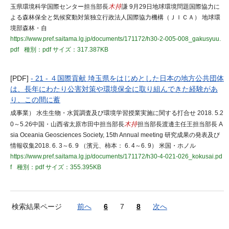
玉県環境科学国際センター担当部長
木持
謙 9月29日地球環境問題国際協力に
よる森林保全と気候変動対策独立行政法人国際協力機構（ＪＩＣＡ） 地球環
境部森林・自
https://www.pref.saitama.lg.jp/documents/171172/h30-2-005-008_gakusyuu.
pdf
種別：pdf
サイズ：317.387KB
[PDF]
- 21 - ４国際貢献 埼玉県をはじめとした日本の地方公共団体
は、長年にわたり公害対策や環境保全に取り組んできた経験があ
り、この間に蓄
成事業） 水生生物・水質調査及び環境学習授業実施に関する打合せ 2018. 5.2
0～5.26中国・山西省太原市田中担当部長
木持
担当部長渡邊主任王担当部長 A
sia Oceania Geosciences Society, 15th Annual meeting 研究成果の発表及び
情報収集2018. 6. 3～6. 9 （濱元、柿本： 6. 4～6. 9） 米国・ホノル
https://www.pref.saitama.lg.jp/documents/171172/h30-4-021-026_kokusai.pd
f
種別：pdf
サイズ：355.395KB
検索結果ページ
前へ
6
7
8
次へ