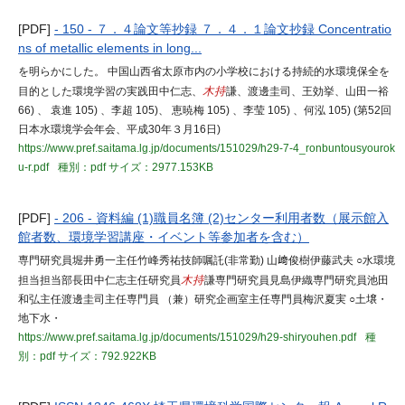
[PDF]
- 150 - ７．４論文等抄録 ７．４．１論文抄録 Concentratio
ns of metallic elements in long...
を明らかにした。 中国山西省太原市内の小学校における持続的水環境保全を
目的とした環境学習の実践田中仁志、
木持
謙、渡邊圭司、王効挙、山田一裕
66) 、 袁進 105) 、李超 105)、 恵暁梅 105) 、李莹 105) 、何泓 105) (第52回
日本水環境学会年会、平成30年３月16日)
https://www.pref.saitama.lg.jp/documents/151029/h29-7-4_ronbuntousyourok
u-r.pdf
種別：pdf
サイズ：2977.153KB
[PDF]
- 206 - 資料編 (1)職員名簿 (2)センター利用者数（展示館入
館者数、環境学習講座・イベント等参加者を含む）
専門研究員堀井勇一主任竹峰秀祐技師嘱託(非常勤) 山﨑俊樹伊藤武夫 ○水環境
担当担当部長田中仁志主任研究員
木持
謙専門研究員見島伊織専門研究員池田
和弘主任渡邊圭司主任専門員 （兼）研究企画室主任専門員梅沢夏実 ○土壌・
地下水・
https://www.pref.saitama.lg.jp/documents/151029/h29-shiryouhen.pdf
種
別：pdf
サイズ：792.922KB