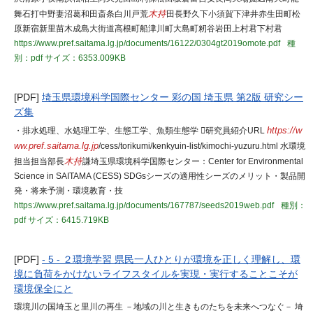
舞石打中野妻沼葛和田斎条白川戸荒
木持
田長野久下小須賀下津井赤生田町松
原新宿新里苗木成島大街道高根町船津川町大島町籾谷岩田上村君下村君
https://www.pref.saitama.lg.jp/documents/16122/0304gt2019omote.pdf
種
別：pdf
サイズ：6353.009KB
[PDF]
埼玉県環境科学国際センター 彩の国 埼玉県 第2版 研究シー
ズ集
・排水処理、水処理工学、生態工学、魚類生態学 研究員紹介URL
https://w
ww.pref.saitama.lg.jp
/cess/torikumi/kenkyuin-list/kimochi-yuzuru.html 水環境
担当担当部長
木持
謙埼玉県環境科学国際センター：Center for Environmental
Science in SAITAMA (CESS) SDGsシーズの適用性シーズのメリット・製品開
発・将来予測・環境教育・技
https://www.pref.saitama.lg.jp/documents/167787/seeds2019web.pdf
種別：
pdf
サイズ：6415.719KB
[PDF]
- 5 - ２環境学習 県民一人ひとりが環境を正しく理解し、環
境に負荷をかけないライフスタイルを実現・実行することこそが
環境保全にと
環境川の国埼玉と里川の再生 －地域の川と生きものたちを未来へつなぐ－ 埼