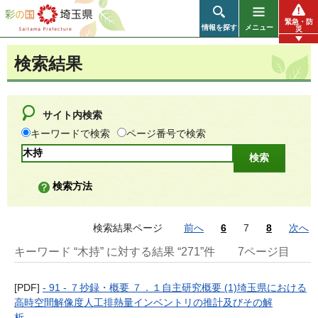
彩の国 埼玉県
緊急・防
情報を探す
メニュー
災
検索結果
サイト内検索
キーワードで検索
ページ番号で検索
検索方法
検索結果ページ
前へ
6
7
8
次へ
キーワード “木持” に対する結果 “271”件
7ページ目
[PDF]
- 91 - ７抄録・概要 ７．１自主研究概要 (1)埼玉県における
高時空間解像度人工排熱量インベントリの推計及びその解
析………………………...