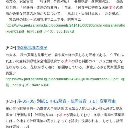
者対応、安全管理、一時保育、外部対応）「各種検診・身体測測定」 「感染
症予防」「発熱時・体調の急変時」「与薬」「保育中に特殊な医療
木々
の装
着が必要な児童のお預かりについて」「虫よけ・日焼け止め」「水分補給」
「緊急時の対応～危機管理マニュアル、防災マニ
https://www.pref.saitama.lg.jp/documents/241416/060306nichiikidssaitamaho
ikuen03.pdf
種別：pdf
サイズ：366.188KB
[PDF]
第3章地域の概況
の大木。 秋の黄葉も見事だが、春や夏の緑の美しさも圧巻である。 午王山ふ
れあいの森特別緑地保全地区後背する
木々
の緑と斜面のベージュに鮮やかな
芝桜が映える。 芝桜が咲く頃に一般開放している。 新倉ふるさと民家園景観
資源デ
https://www.pref.saitama.lg.jp/documents/242490/j030-hyoukasho-03.pdf
種
別：pdf
サイズ：9402.63KB
[PDF]
序-35 (35) 別紙１４4.2騒音・低周波音 （１）変更理由
施に伴う眺望景観への影響の予測結果 ①元気な入間ふれあい茶ん歩道1 現況
将来 【予測結果】 計画地方向には
木々
が密集しており，冬季・春季の落葉期
には，立地する計画建物の高さによっては背後に視認される。 しかし，計画
地は背後に，枝