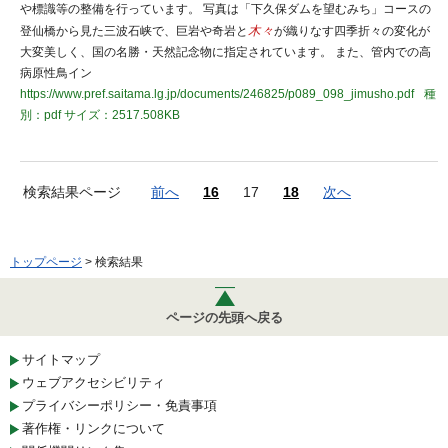
や標識等の整備を行っています。 写真は「下久保ダムを望むみち」コースの
登仙橋から見た三波石峡で、巨岩や奇岩と
木々
が織りなす四季折々の変化が
大変美しく、国の名勝・天然記念物に指定されています。 また、管内での高
病原性鳥イン
https://www.pref.saitama.lg.jp/documents/246825/p089_098_jimusho.pdf
種
別：pdf
サイズ：2517.508KB
検索結果ページ
前へ
16
17
18
次へ
トップページ
> 検索結果
ページの先頭へ戻る
サイトマップ
ウェブアクセシビリティ
プライバシーポリシー・免責事項
著作権・リンクについて