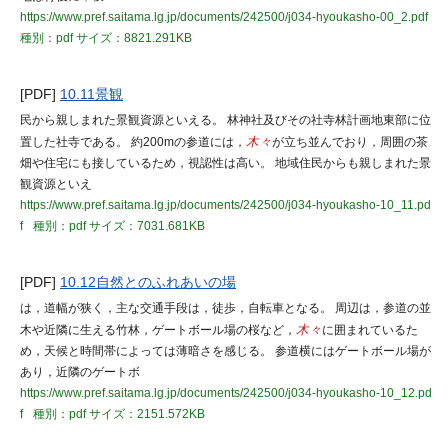
https://www.pref.saitama.lg.jp/documents/242500/j034-hyoukasho-00_2.pdf
種別：pdf
サイズ：8821.291KB
[PDF]
10.11景観
民から親しまれた景観資源といえる。 林神社及びその社寺林計画地東部に位
置した社寺である。 約200mの参道には，
木々
が立ち並んでおり，周囲の茶
畑や住宅にも接しているため，視認性は高い。 地域住民からも親しまれた景
観資源といえ
https://www.pref.saitama.lg.jp/documents/242500/j034-hyoukasho-10_11.pd
f
種別：pdf
サイズ：7031.681KB
[PDF]
10.12自然とのふれあいの場
は，道幅が狭く，主な交通手段は，徒歩，自転車となる。 周辺は，参道の並
木や近隣に生える竹林，ゲートボール場の桜など，
木々
に囲まれているた
め，天候と時間帯によっては薄暗さを感じる。 参道横にはゲートボール場が
あり，近隣のゲートボ
https://www.pref.saitama.lg.jp/documents/242500/j034-hyoukasho-10_12.pd
f
種別：pdf
サイズ：2151.572KB