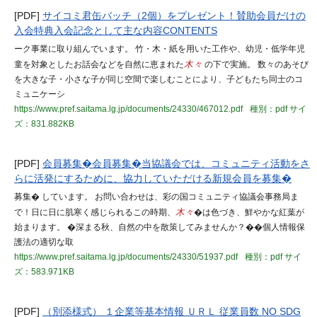
[PDF]
サイコミ君缶バッチ（2個）をプレゼント！賛助会員だけの
入会特典入会記念として主な内容CONTENTS
ーク事業に取り組んでいます。 竹・木・紙を用いた工作や、幼児・低学年児
童を対象としたお話会などを自然に恵まれた
木々
の下で実施。 数々のあそび
を大きな子・小さな子が同じ空間で楽しむことにより、子どもたち同士のコ
ミュニケーシ
https://www.pref.saitama.lg.jp/documents/24330/467012.pdf
種別：pdf
サイ
ズ：831.882KB
[PDF]
会員募集�会員募集�当協議会では、コミュニティ活動をさ
らに活発にするために、協力していただける新規会員を募集�
募集� しています。 お問い合わせは、彩の国コミュニティ協議会事務局ま
で！日に日に肌寒く感じられるこの時期、
木々
�は色づき、鮮やかな紅葉が
始まります。 �深まる秋、自然の中を散策してみませんか？��個人情報保
護法の適切な取
https://www.pref.saitama.lg.jp/documents/24330/51937.pdf
種別：pdf
サイ
ズ：583.971KB
[PDF]
（別添様式） １企業等基本情報 ＵＲＬ 従業員数 NO SDG