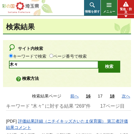
彩の国 埼玉県
緊急・防
情報を探す
メニュー
災
検索結果
サイト内検索
キーワードで検索
ページ番号で検索
検索方法
検索結果ページ
前へ
16
17
18
次へ
キーワード “木々” に対する結果 “269”件
17ページ目
[PDF]
評価結果詳細（ニチイキッズさいたま保育園） 第三者評価
結果コメント