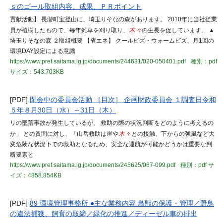
ｓのゴール取組内容、成果、ＰＲポイント
貢献活動】 長瀞町宝登山に、埼玉りそなの森があります。 2010年に当社従業
員が植樹したもので、毎年雑草を刈り取り、
木々
の生長を促しています。 ▲
埼玉りそなの森 ２取組概要 【省エネ】 クールビズ・ウォームビズ、月1回の
環境DAY設定による意識
https://www.pref.saitama.lg.jp/documents/244631/020-050401.pdf
種別：pdf
サイズ：543.703KB
[PDF]
閉会中の委員会活動 ［目次］ 企画財政委員会 １調査日令和
５年８月30日（水）～31日（木）
リの墜落事故が発生しているが、 救助の際の状況判断をどのように考えるの
か」 との質問に対し、「山岳救助は崖や
木々
との接触、下からの強風など大
変危険な状況下での救助となるため、安全な運航が可能かどうかは重要な判
断要素と
https://www.pref.saitama.lg.jp/documents/245625/067-099.pdf
種別：pdf
サ
イズ：4858.854KB
[PDF]
89 環境管理事務所 ●主な業務内容 鳥獣の保護・管理／野鳥
の違法捕獲、飼育の取締／緑化の推進／ディーゼル車の排出