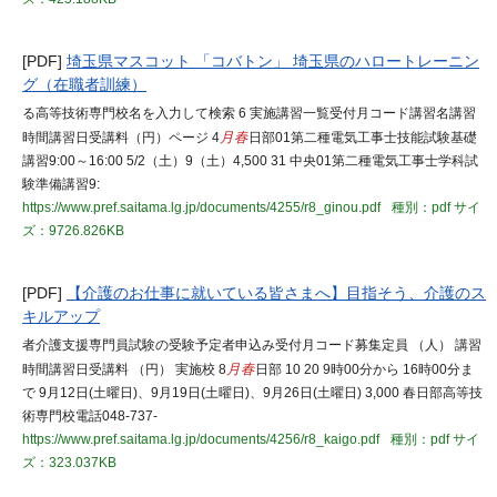
[PDF]
埼玉県マスコット 「コバトン」 埼玉県のハロートレーニン
グ（在職者訓練）
る高等技術専門校名を入力して検索 6 実施講習一覧受付月コード講習名講習
時間講習日受講料（円）ページ 4
月春
日部01第二種電気工事士技能試験基礎
講習9:00～16:00 5/2（土）9（土）4,500 31 中央01第二種電気工事士学科試
験準備講習9:
https://www.pref.saitama.lg.jp/documents/4255/r8_ginou.pdf
種別：pdf
サイ
ズ：9726.826KB
[PDF]
【介護のお仕事に就いている皆さまへ】目指そう、介護のス
キルアップ
者介護支援専門員試験の受験予定者申込み受付月コード募集定員 （人） 講習
時間講習日受講料 （円） 実施校 8
月春
日部 10 20 9時00分から 16時00分ま
で 9月12日(土曜日)、9月19日(土曜日)、9月26日(土曜日) 3,000 春日部高等技
術専門校電話048-737-
https://www.pref.saitama.lg.jp/documents/4256/r8_kaigo.pdf
種別：pdf
サイ
ズ：323.037KB