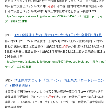
市水道ビジョン平成21年3月行田市行田市水道ビジョン平成19年2月鳩ヶ谷市
鳩ヶ谷市水道ビジョン平成21年3
月春
日部市春日部市水道事業基本計画～春
日部市水道ビジョン平成20年3月本庄市本庄市水道ビジョン平成21年3
https://www.pref.saitama.lg.jp/documents/3397/434596.pdf
種別：pdf
サイ
ズ：2987.252KB
[PDF]
1水1金肢体｜所内1月1水1土1火1木1日1火1金元日1月1月
谷21木21日21日 22水22金肢体｜所内22月22水22土22火国民の休日22木22
日勤労感謝の日22火22金肢体｜所内22月22
月春
分の日 23木23土23火23木2
3日23水秋分の日23金肢体｜所内23月振替休日23水23土23火天皇誕生日23火
24金肢体｜所
https://www.pref.saitama.lg.jp/documents/34748/kousou8yotei.pdf
種別：pdf
サイズ：117.625KB
[PDF]
埼玉県マスコット 「コバトン」 埼玉県のハロートレーニン
グ（在職者訓練）
る高等技術専門校名を入力して検索 6 実施講習一覧受付月コード講習名講習
時間講習日受講料（円）ページ 4
月春
日部01第二種電気工事士技能試験基礎
講習9:00～16:00 5/2（土）9（土）4,500 31 中央01第二種電気工事士学科試
験準備講習9: