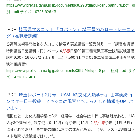
https://www.pref.saitama.lg.jp/documents/36293/ginoukoshupanhur8.pdf
種
別：pdf
サイズ：9726.826KB
[PDF]
埼玉県マスコット 「コバトン」 埼玉県のハロートレーニン
グ（在職者訓練）
る高等技術専門校名を入力して検索 6 実施講習一覧受付月コード講習名講習
時間講習日受講料（円）ページ 4
月春
日部01第二種電気工事士技能試験基礎
講習9:00～16:00 5/2（土）9（土）4,500 31 中央01第二種電気工事士学科試
験準備講習9:
https://www.pref.saitama.lg.jp/documents/3695/skilup_r8.pdf
種別：pdf
サイ
ズ：9726.826KB
[PDF]
埼玉レポート2月号「UAM–Iの文化人類学部」 山本美緒 イ
ンスタ一日一投稿。メキシコの風景とちょっとした情報をUPして
います。
範囲だと、文化人類学部はF棟、経済学、社会学は H棟に事務所がある。 UA
Mは3学期制で、秋学期（9−11月）冬学期（12月−3
月）春
学期（4月−6月）
に分かれており、各学期の間に1週間の休みがある。 （が、ラスト1週間はテ
スト週間で授業週ではないた