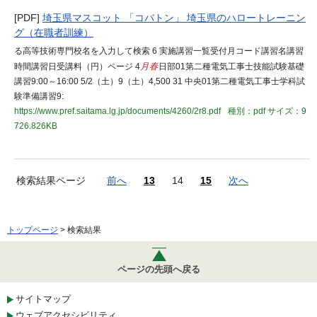
[PDF]
埼玉県マスコット 「コバトン」 埼玉県のハロートレーニン
グ（在職者訓練）
る高等技術専門校名を入力して検索 6 実施講習一覧受付月コード講習名講習
時間講習日受講料（円）ページ 4
月春
日部01第二種電気工事士技能試験基礎
講習9:00～16:00 5/2（土）9（土）4,500 31 中央01第二種電気工事士学科試
験準備講習9:
https://www.pref.saitama.lg.jp/documents/4260/2r8.pdf
種別：pdf
サイズ：9
726.826KB
検索結果ページ
前へ
13
14
15
次へ
トップページ
> 検索結果
ページの先頭へ戻る
サイトマップ
ウェブアクセシビリティ