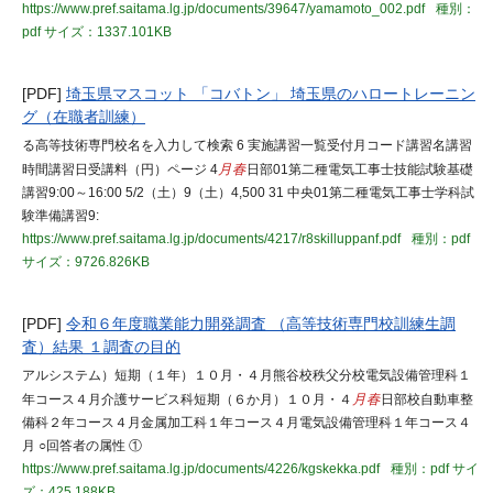
https://www.pref.saitama.lg.jp/documents/39647/yamamoto_002.pdf
種別：
pdf
サイズ：1337.101KB
[PDF]
埼玉県マスコット 「コバトン」 埼玉県のハロートレーニン
グ（在職者訓練）
る高等技術専門校名を入力して検索 6 実施講習一覧受付月コード講習名講習
時間講習日受講料（円）ページ 4
月春
日部01第二種電気工事士技能試験基礎
講習9:00～16:00 5/2（土）9（土）4,500 31 中央01第二種電気工事士学科試
験準備講習9:
https://www.pref.saitama.lg.jp/documents/4217/r8skilluppanf.pdf
種別：pdf
サイズ：9726.826KB
[PDF]
令和６年度職業能力開発調査 （高等技術専門校訓練生調
査）結果 １調査の目的
アルシステム）短期（１年）１０月・４月熊谷校秩父分校電気設備管理科１
年コース４月介護サービス科短期（６か月）１０月・４
月春
日部校自動車整
備科２年コース４月金属加工科１年コース４月電気設備管理科１年コース４
月 ○回答者の属性 ①
https://www.pref.saitama.lg.jp/documents/4226/kgskekka.pdf
種別：pdf
サイ
ズ：425.188KB