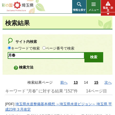
彩の国 埼玉県
緊急・防
情報を探す
メニュー
災
検索結果
サイト内検索
キーワードで検索
ページ番号で検索
検索方法
検索結果ページ
前へ
13
14
15
次へ
キーワード “月春” に対する結果 “152”件
14ページ目
[PDF]
埼玉県水道整備基本構想 ～埼玉県水道ビジョン～ 埼玉県 平
成23年３月改定