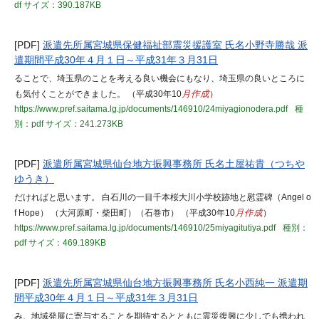
df
サイズ：390.187KB
[PDF]
派遣先所属宮城県保健福祉部震災援護室 氏名小野寺勝哉 派
遣期間平成30年４月１日～平成31年３月31日
ることで、埼玉県のことを考える良い機会にもなり、埼玉県の良いところに
も気付くことができました。 （平成30年10
月作成
）
https://www.pref.saitama.lg.jp/documents/146910/24miyagionodera.pdf
種
別：pdf
サイズ：241.273KB
[PDF]
派遣所属宮城県仙台地方振興事務所 氏名土屋祐貴（つちや
ゆうき）
だければと思います。 白石川の一目千本桜大川小学校跡地と慰霊碑（Angel o
f Hope） （大河原町・柴田町）（石巻市） （平成30年10
月作成
）
https://www.pref.saitama.lg.jp/documents/146910/25miyagitutiya.pdf
種別：
pdf
サイズ：469.189KB
[PDF]
派遣先所属宮城県仙台地方振興事務所 氏名小西純一 派遣期
間平成30年４月１日～平成31年３月31日
み、地域発展に寄与することを期待するとともに震災復興に少しでも携われ