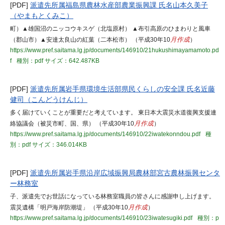
[PDF]
派遣先所属福島県農林水産部農業振興課 氏名山本久美子
（やまもとくみこ）
町）▲雄国沼のニッコウキスゲ（北塩原村） ▲布引高原のひまわりと風車
（郡山市）▲安達太良山の紅葉（二本松市） （平成30年10
月作成
）
https://www.pref.saitama.lg.jp/documents/146910/21hukushimayamamoto.pd
f
種別：pdf
サイズ：642.487KB
[PDF]
派遣先所属岩手県環境生活部県民くらしの安全課 氏名近藤
健司（こんどうけんじ）
多く届けていくことが重要だと考えています。 東日本大震災水道復興支援連
絡協議会（被災市町、国、県） （平成30年10
月作成
）
https://www.pref.saitama.lg.jp/documents/146910/22iwatekonndou.pdf
種
別：pdf
サイズ：346.014KB
[PDF]
派遣先所属岩手県沿岸広域振興局農林部宮古農林振興センタ
ー林務室
子、派遣先でお世話になっている林務室職員の皆さんに感謝申し上げます。
震災遺構「明戸海岸防潮堤」 （平成30年10
月作成
）
https://www.pref.saitama.lg.jp/documents/146910/23iwatesugiki.pdf
種別：p