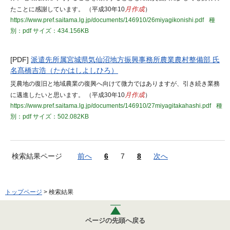
たことに感謝しています。 （平成30年10
月作成
）
https://www.pref.saitama.lg.jp/documents/146910/26miyagikonishi.pdf
種
別：pdf
サイズ：434.156KB
[PDF]
派遣先所属宮城県気仙沼地方振興事務所農業農村整備部 氏
名髙橋吉浩（たかはしよしひろ）
災農地の復旧と地域農業の復興へ向けて微力ではありますが、引き続き業務
に邁進したいと思います。 （平成30年10
月作成
）
https://www.pref.saitama.lg.jp/documents/146910/27miyagitakahashi.pdf
種
別：pdf
サイズ：502.082KB
検索結果ページ
前へ
6
7
8
次へ
トップページ
> 検索結果
ページの先頭へ戻る