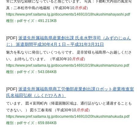
常に大切な経験になっていると感じています。 写真：下郷町大内宿の風景写
真：二本松市中島の地蔵桜 （平成30年10
月作成
）
https://www.pref.saitama.lg.jp/documents/146910/18hukushimahayashi.pdf
種別：pdf
サイズ：491.213KB
[PDF]
派遣先所属福島県産業創出課 氏名水野淳司（みずのじゅん
じ） 派遣期間平成30年4月１日～平成31年3月31日
魅力を私なりに発信していくつもりです。 是非皆様も福島県へお越しくださ
い。 お待ちしています。 （平成30年10
月作成
）
https://www.pref.saitama.lg.jp/documents/146910/19hukushimamizuno.pdf
種別：pdf
サイズ：543.084KB
[PDF]
派遣先所属福島県商工労働部産業創出課ロボット産業推進室
氏名福田弘樹（ふくだひろき）
ています。 図４富岡町内（帰還困難区域は、通行証がないと通過することも
できない。 ） 図５三春滝桜 （平成30年10
月作成
）
https://www.pref.saitama.lg.jp/documents/146910/20hukushimahukuda.pdf
種別：pdf
サイズ：659.884KB