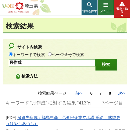
彩の国 埼玉県
緊急・防
情報を探す
メニュー
災
検索結果
サイト内検索
キーワードで検索
ページ番号で検索
検索方法
検索結果ページ
前へ
6
7
8
次へ
キーワード “月作成” に対する結果 “413”件
7ページ目
[PDF]
派遣先所属：福島県商工労働部企業立地課 氏名：林純史
（はやしあつし）