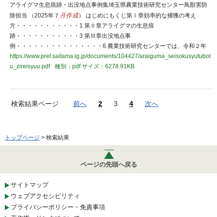
アライグマ生息痕跡・出没地点事例集埼玉県農業技術研究センター鳥獣害防
除担当 （2025年７
月作成
） はじめにもくじ第Ⅰ章効率的な捕獲の考え
方・・・・・・・・・・・1 第Ⅱ章アライグマの生息痕
跡・・・・・・・・・・・3 第Ⅲ章出没地点事
例・・・・・・・・・・・・・・・6 農業技術研究センターでは、令和２年
https://www.pref.saitama.lg.jp/documents/104427/araiguma_seisokusyutubot
u_zireisyuu.pdf
種別：pdf
サイズ：6278.91KB
検索結果ページ
前へ
2
3
4
次へ
トップページ
> 検索結果
ページの先頭へ戻る
サイトマップ
ウェブアクセシビリティ
プライバシーポリシー・免責事項