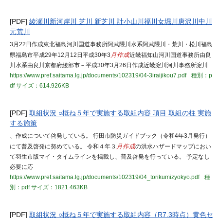
[PDF]
綾瀬川新河岸川 芝川 新芝川 計小山川福川女堀川唐沢川中川
元荒川
3月22日作成東北福島河川国道事務所阿武隈川水系阿武隈川・荒川・松川福島
県福島市平成29年12月12日平成30年3
月作成
近畿福知山河川国道事務所由良
川水系由良川京都府綾部市－平成30年3月26日作成近畿淀川河川事務所淀川
https://www.pref.saitama.lg.jp/documents/102319/04-3iraijikou7.pdf
種別：p
df
サイズ：614.926KB
[PDF]
取組状況 ○概ね５年で実施する取組内容 項目 取組の柱 実施
する施策
、作成について啓発している。 行田市防災ガイドブック（令和4年3月発行）
にて普及啓発に努めている。 令和４年３
月作成
の洪水ハザードマップにおい
て羽生市版マイ・タイムラインを掲載し、普及啓発を行っている。 予定なし
必要に応
https://www.pref.saitama.lg.jp/documents/102319/04_torikumizyokyo.pdf
種
別：pdf
サイズ：1821.463KB
[PDF]
取組状況 ○概ね５年で実施する取組内容（R7.3時点）黄色セ