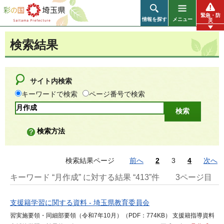
彩の国 埼玉県
緊急・防
情報を探す
メニュー
災
検索結果
サイト内検索
キーワードで検索
ページ番号で検索
検索方法
検索結果ページ
前へ
2
3
4
次へ
キーワード “月作成” に対する結果 “413”件
3ページ目
支援籍学習に関する資料 - 埼玉県教育委員会
習実施要領・同細部要領（令和7年10月）（PDF：774KB） 支援籍指導資料