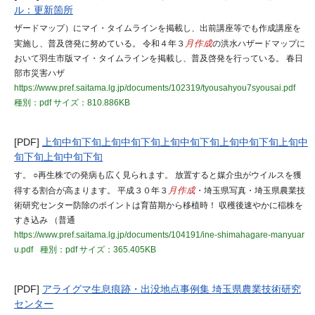
ル：更新箇所
ザードマップ）にマイ・タイムラインを掲載し、出前講座等でも作成講座を
実施し、普及啓発に努めている。 令和４年３
月作成
の洪水ハザードマップに
おいて羽生市版マイ・タイムラインを掲載し、普及啓発を行っている。 春日
部市災害ハザ
https://www.pref.saitama.lg.jp/documents/102319/tyousahyou7syousai.pdf
種別：pdf
サイズ：810.886KB
[PDF]
上旬中旬下旬上旬中旬下旬上旬中旬下旬上旬中旬下旬上旬中
旬下旬上旬中旬下旬
す。 ○再生株での発病も広く見られます。 放置すると媒介虫がウイルスを獲
得する割合が高まります。 平成３０年３
月作成
・埼玉県写真・埼玉県農業技
術研究センター防除のポイントは育苗期から移植時！ 収穫後速やかに稲株を
すき込み （普通
https://www.pref.saitama.lg.jp/documents/104191/ine-shimahagare-manyuar
u.pdf
種別：pdf
サイズ：365.405KB
[PDF]
アライグマ生息痕跡・出没地点事例集 埼玉県農業技術研究
センター