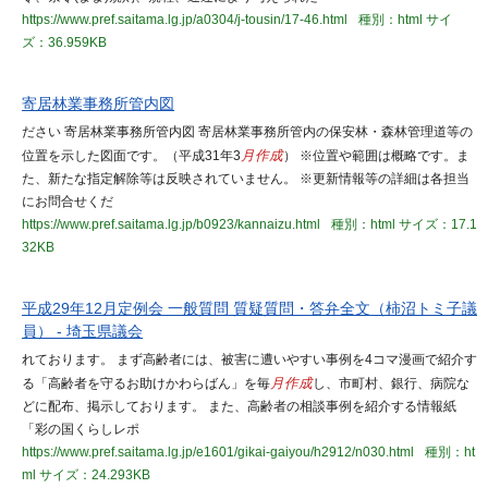
https://www.pref.saitama.lg.jp/a0304/j-tousin/17-46.html
種別：html
サイ
ズ：36.959KB
寄居林業事務所管内図
ださい 寄居林業事務所管内図 寄居林業事務所管内の保安林・森林管理道等の
位置を示した図面です。（平成31年3
月作成
） ※位置や範囲は概略です。ま
た、新たな指定解除等は反映されていません。 ※更新情報等の詳細は各担当
にお問合せくだ
https://www.pref.saitama.lg.jp/b0923/kannaizu.html
種別：html
サイズ：17.1
32KB
平成29年12月定例会 一般質問 質疑質問・答弁全文（柿沼トミ子議
員） - 埼玉県議会
れております。 まず高齢者には、被害に遭いやすい事例を4コマ漫画で紹介す
る「高齢者を守るお助けかわらばん」を毎
月作成
し、市町村、銀行、病院な
どに配布、掲示しております。 また、高齢者の相談事例を紹介する情報紙
「彩の国くらしレポ
https://www.pref.saitama.lg.jp/e1601/gikai-gaiyou/h2912/n030.html
種別：ht
ml
サイズ：24.293KB