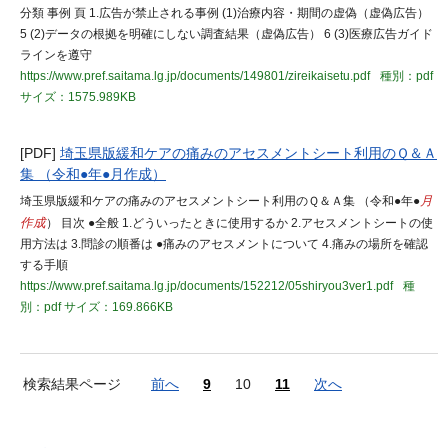
分類 事例 頁 1.広告が禁止される事例 (1)治療内容・期間の虚偽（虚偽広告）
5 (2)データの根拠を明確にしない調査結果（虚偽広告） 6 (3)医療広告ガイド
ラインを遵守
https://www.pref.saitama.lg.jp/documents/149801/zireikaisetu.pdf
種別：pdf
サイズ：1575.989KB
[PDF]
埼玉県版緩和ケアの痛みのアセスメントシート利用のＱ＆Ａ
集 （令和●年●月作成）
埼玉県版緩和ケアの痛みのアセスメントシート利用のＱ＆Ａ集 （令和●年●
月
作成
） 目次 ●全般 1.どういったときに使用するか 2.アセスメントシートの使
用方法は 3.問診の順番は ●痛みのアセスメントについて 4.痛みの場所を確認
する手順
https://www.pref.saitama.lg.jp/documents/152212/05shiryou3ver1.pdf
種
別：pdf
サイズ：169.866KB
検索結果ページ
前へ
9
10
11
次へ