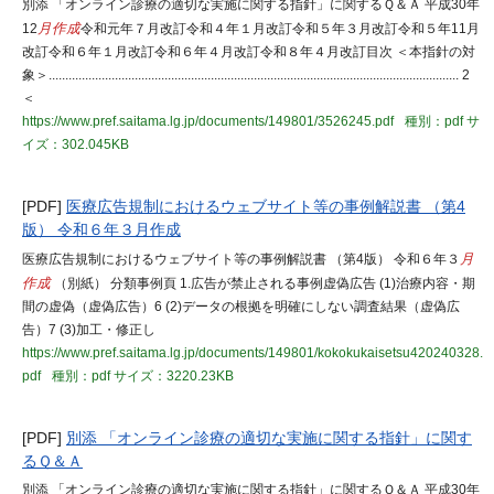
別添 「オンライン診療の適切な実施に関する指針」に関するＱ＆Ａ 平成30年
12
月作成
令和元年７月改訂令和４年１月改訂令和５年３月改訂令和５年11月
改訂令和６年１月改訂令和６年４月改訂令和８年４月改訂目次 ＜本指針の対
象＞............................................................................................................................ 2
＜
https://www.pref.saitama.lg.jp/documents/149801/3526245.pdf
種別：pdf
サ
イズ：302.045KB
[PDF]
医療広告規制におけるウェブサイト等の事例解説書 （第4
版） 令和６年３月作成
医療広告規制におけるウェブサイト等の事例解説書 （第4版） 令和６年３
月
作成
（別紙） 分類事例頁 1.広告が禁止される事例虚偽広告 (1)治療内容・期
間の虚偽（虚偽広告）6 (2)データの根拠を明確にしない調査結果（虚偽広
告）7 (3)加工・修正し
https://www.pref.saitama.lg.jp/documents/149801/kokokukaisetsu420240328.
pdf
種別：pdf
サイズ：3220.23KB
[PDF]
別添 「オンライン診療の適切な実施に関する指針」に関す
るＱ＆Ａ
別添 「オンライン診療の適切な実施に関する指針」に関するＱ＆Ａ 平成30年