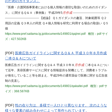
のためのガイダンス」
「医療・介護関係事業者における個人情報の適切な取扱いのためのガイダン
ス」 に関するＱ＆Ａ（事例集） 平成29年5
月作成
------------------------------------
---------------------------------- 【総論】 Ｑ１ガイダンスの趣旨、対象範囲等 Ｑ２
用語の定義 Ｑ３本人の同意 Ｑ４個人情報を研究に利用する場合の取扱い Ｑ５
個
https://www.pref.saitama.lg.jp/documents/149801/qajirei.pdf
種別：pdf
サイ
ズ：427.502KB
[PDF]
医療広告ガイドラインに関するＱ＆Ａ 平成３０年８月作成
〇本Ｑ＆Ａについて
医療広告ガイドラインに関するＱ＆Ａ 平成３０年８
月作成
〇本Ｑ＆Ａについ
て近年、美容医療サービスに関する情報提供を契機として、消費者トラブル
が発生していること等を踏まえ、平成29年の通常国会で医療に関する広告規
制の見直し
https://www.pref.saitama.lg.jp/documents/149801/qakaitei.pdf
種別：pdf
サ
イズ：368.587KB
[PDF]
性の在り方は、多様で一人ひとり異なります。 次のような
様々な要素の組み合わせによって形作られています。