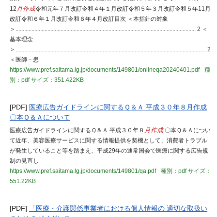
12
月作成
令和元年７月改訂令和４年１月改訂令和５年３月改訂令和５年11月
改訂令和６年１月改訂令和６年４月改訂目次 ＜本指針の対象
＞............................................................................................................................ 2 ＜
基本理念
＞................................................................................................................................... 2
＜医師－患
https://www.pref.saitama.lg.jp/documents/149801/onlineqa20240401.pdf
種
別：pdf
サイズ：351.422KB
[PDF]
医療広告ガイドラインに関するＱ＆Ａ 平成３０年８月作成
〇本Ｑ＆Ａについて
医療広告ガイドラインに関するＱ＆Ａ 平成３０年８
月作成
〇本Ｑ＆Ａについ
て近年、美容医療サービスに関する情報提供を契機として、消費者トラブル
が発生していること等を踏まえ、平成29年の通常国会で医療に関する広告規
制の見直し
https://www.pref.saitama.lg.jp/documents/149801/qa.pdf
種別：pdf
サイズ：
551.22KB
[PDF]
「医療・介護関係事業者における個人情報の 適切な取扱い