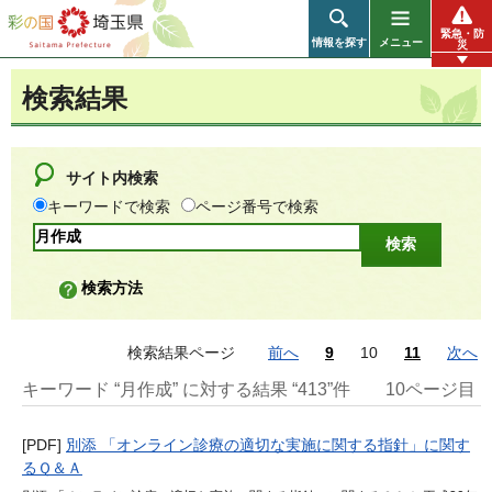
彩の国 埼玉県
緊急・防
情報を探す
メニュー
災
検索結果
サイト内検索
キーワードで検索
ページ番号で検索
検索方法
検索結果ページ
前へ
9
10
11
次へ
キーワード “月作成” に対する結果 “413”件
10ページ目
[PDF]
別添 「オンライン診療の適切な実施に関する指針」に関す
るＱ＆Ａ