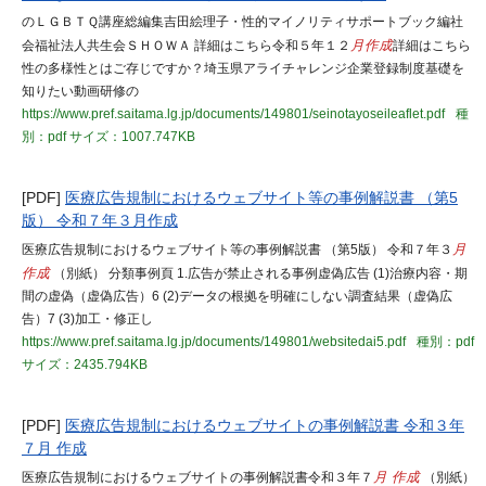
のＬＧＢＴＱ講座総編集吉田絵理子・性的マイノリティサポートブック編社
会福祉法人共生会ＳＨＯＷＡ 詳細はこちら令和５年１２
月作成
詳細はこちら
性の多様性とはご存じですか？埼玉県アライチャレンジ企業登録制度基礎を
知りたい動画研修の
https://www.pref.saitama.lg.jp/documents/149801/seinotayoseileaflet.pdf
種
別：pdf
サイズ：1007.747KB
[PDF]
医療広告規制におけるウェブサイト等の事例解説書 （第5
版） 令和７年３月作成
医療広告規制におけるウェブサイト等の事例解説書 （第5版） 令和７年３
月
作成
（別紙） 分類事例頁 1.広告が禁止される事例虚偽広告 (1)治療内容・期
間の虚偽（虚偽広告）6 (2)データの根拠を明確にしない調査結果（虚偽広
告）7 (3)加工・修正し
https://www.pref.saitama.lg.jp/documents/149801/websitedai5.pdf
種別：pdf
サイズ：2435.794KB
[PDF]
医療広告規制におけるウェブサイトの事例解説書 令和３年
７月 作成
医療広告規制におけるウェブサイトの事例解説書令和３年７
月 作成
（別紙）