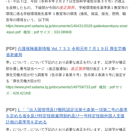
- 1 - ※以下は、今回（令和８年２月２７日文部科学省告示第３５号）の改正
を反映したもの。 下線部が今回の
改正箇所
。 学校環境衛生基準第１教室等の
環境に係る学校環境衛生基準 １教室等の環境（換気、保温、採光、照明、騒
音等の環境をいう。 以下同
https://www.pref.saitama.lg.jp/documents/146431/2026-gakkokannkyou-eisei
-kijun.pdf
種別：pdf
サイズ：333.089KB
[PDF]
介護保険最新情報 Vol.７３３ 令和元年７月１９日 厚生労働
省老健局
準』について」について下記のとおり必要な改正を行います。 記赤字が修正
部分通し番号該当ページ （改正版通知）
改正箇所
現行改正 １Ｐ２第一 －３
厚生労働大臣が行う調査等（告示第２条第５号） 告示第２条第５号に規定す
る「厚生労働大臣が行
https://www.pref.saitama.lg.jp/documents/149759/733.pdf
種別：pdf
サイ
ズ：428.421KB
[PDF]
1 「『出入国管理及び難民認定法第七条第一項第二号の基準
を定める省令及び特定技能雇用契約及び一号特定技能外国人支援
計画の基準等を定める
準』について」について下記のとおり必要な改正を行います。 記赤字が修正