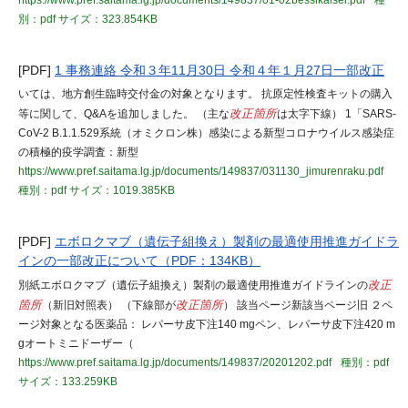
https://www.pref.saitama.lg.jp/documents/149837/01-02bessikaisei.pdf
種
別：pdf
サイズ：323.854KB
[PDF]
1 事務連絡 令和３年11月30日 令和４年１月27日一部改正
いては、地方創生臨時交付金の対象となります。 抗原定性検査キットの購入
等に関して、Q&Aを追加しました。 （主な
改正箇所
は太字下線） 1「SARS-
CoV-2 B.1.1.529系統（オミクロン株）感染による新型コロナウイルス感染症
の積極的疫学調査：新型
https://www.pref.saitama.lg.jp/documents/149837/031130_jimurenraku.pdf
種別：pdf
サイズ：1019.385KB
[PDF]
エボロクマブ（遺伝子組換え）製剤の最適使用推進ガイドラ
インの一部改正について（PDF：134KB）
別紙エボロクマブ（遺伝子組換え）製剤の最適使用推進ガイドラインの
改正
箇所
（新旧対照表） （下線部が
改正箇所
） 該当ページ新該当ページ旧 ２ペ
ージ対象となる医薬品： レパーサ皮下注140 mgペン、レパーサ皮下注420 m
gオートミニドーザー（
https://www.pref.saitama.lg.jp/documents/149837/20201202.pdf
種別：pdf
サイズ：133.259KB