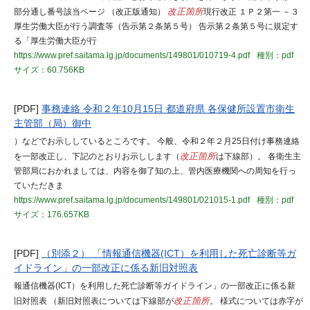
部分通し番号該当ページ （改正版通知）
改正箇所
現行改正 １Ｐ２第一 －３
厚生労働大臣が行う調査等（告示第２条第５号） 告示第２条第５号に規定す
る「厚生労働大臣が行
https://www.pref.saitama.lg.jp/documents/149801/010719-4.pdf
種別：pdf
サイズ：60.756KB
[PDF]
事務連絡 令和２年10月15日 都道府県 各保健所設置市衛生
主管部（局）御中
）などでお示ししているところです。 今般、令和２年２月25日付け事務連絡
を一部改正し、下記のとおりお示しします（
改正箇所
は下線部）。 各衛生主
管部局におかれましては、内容を御了知の上、管内医療機関への周知を行っ
ていただきま
https://www.pref.saitama.lg.jp/documents/149801/021015-1.pdf
種別：pdf
サイズ：176.657KB
[PDF]
（別添２） 「情報通信機器(ICT）を利用した死亡診断等ガ
イドライン」の一部改正に係る新旧対照表
報通信機器(ICT）を利用した死亡診断等ガイドライン」の一部改正に係る新
旧対照表 （新旧対照表については下線部が
改正箇所
。 様式については赤字が