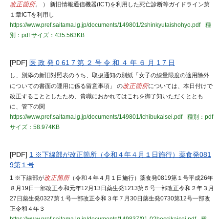
改正箇所
。 ） 新旧情報通信機器(ICT)を利用した死亡診断等ガイドライン第
１章ICTを利用し
https://www.pref.saitama.lg.jp/documents/149801/2shinkyutaishohyo.pdf
種
別：pdf
サイズ：435.563KB
[PDF]
医 政 発 0 61 7 第 ２ 号 令 和 ４ 年 ６ 月 1 7 日
し、別添の新旧対照表のうち、取扱通知の別紙「女子の線量限度の適用除外
についての書面の運用に係る留意事項」 の
改正箇所
については、本日付けで
改正することとしたため、貴職におかれてはこれを御了知いただくととも
に、管下の関
https://www.pref.saitama.lg.jp/documents/149801/ichibukaisei.pdf
種別：pdf
サイズ：58.974KB
[PDF]
1 ※下線部が改正箇所（令和４年４月１日施行）薬食発081
9第１号
1 ※下線部が
改正箇所
（令和４年４月１日施行）薬食発0819第１号平成26年
８月19日一部改正令和元年12月13日薬生発1213第５号一部改正令和２年３月
27日薬生発0327第１号一部改正令和３年７月30日薬生発0730第12号一部改
正令和４年３