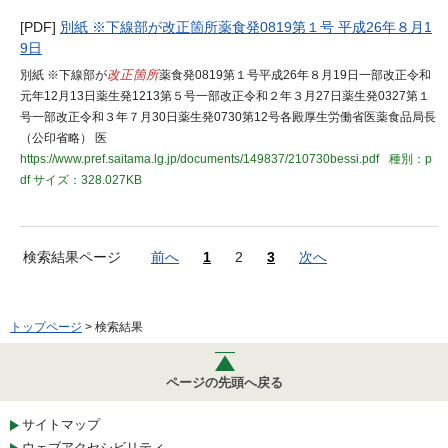
[PDF]
別紙 ※下線部が改正箇所薬食発0819第１号 平成26年８月1
9日
別紙 ※下線部が
改正箇所
薬食発0819第１号平成26年８月19日一部改正令和
元年12月13日薬生発1213第５号一部改正令和２年３月27日薬生発0327第１
号一部改正令和３年７月30日薬生発0730第12号各殿厚生労働省医薬食品局長
（公印省略） 医
https://www.pref.saitama.lg.jp/documents/149837/210730bessi.pdf
種別：p
df
サイズ：328.027KB
検索結果ページ
前へ
1
2
3
次へ
トップページ
> 検索結果
ページの先頭へ戻る
サイトマップ
ウェブアクセシビリティ