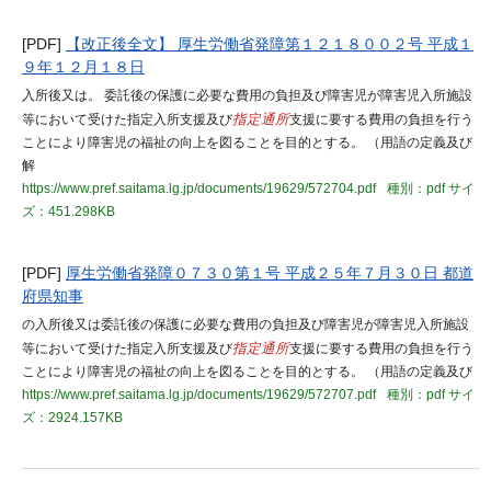
[PDF]
【改正後全文】 厚生労働省発障第１２１８００２号 平成１
９年１２月１８日
入所後又は。 委託後の保護に必要な費用の負担及び障害児が障害児入所施設
等において受けた指定入所支援及び
指定通所
支援に要する費用の負担を行う
ことにより障害児の福祉の向上を図ることを目的とする。 （用語の定義及び
解
https://www.pref.saitama.lg.jp/documents/19629/572704.pdf
種別：pdf
サイ
ズ：451.298KB
[PDF]
厚生労働省発障０７３０第１号 平成２５年７月３０日 都道
府県知事
の入所後又は委託後の保護に必要な費用の負担及び障害児が障害児入所施設
等において受けた指定入所支援及び
指定通所
支援に要する費用の負担を行う
ことにより障害児の福祉の向上を図ることを目的とする。 （用語の定義及び
https://www.pref.saitama.lg.jp/documents/19629/572707.pdf
種別：pdf
サイ
ズ：2924.157KB