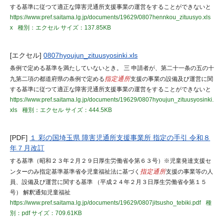
する基準に従つて適正な障害児通所支援事業の運営をすることができないと
https://www.pref.saitama.lg.jp/documents/19629/0807hennkou_zituusyo.xls
x
種別：エクセル
サイズ：137.85KB
[エクセル]
0807hyoujun_zituusyosinki.xls
条例で定める基準を満たしていないとき。 三 申請者が、第二十一条の五の十
九第二項の都道府県の条例で定める
指定通所
支援の事業の設備及び運営に関
する基準に従つて適正な障害児通所支援事業の運営をすることができないと
https://www.pref.saitama.lg.jp/documents/19629/0807hyoujun_zituusyosinki.
xls
種別：エクセル
サイズ：444.5KB
[PDF]
１ 彩の国埼玉県 障害児通所支援事業所 指定の手引 令和８
年７月改訂
する基準（昭和２３年２月２９日厚生労働省令第６３号）※児童発達支援セ
ンターのみ指定基準基準省令児童福祉法に基づく
指定通所
支援の事業等の人
員、設備及び運営に関する基準 （平成２４年２月３日厚生労働省令第１５
号） 解釈通知児童福祉
https://www.pref.saitama.lg.jp/documents/19629/0807jitsusho_tebiki.pdf
種
別：pdf
サイズ：709.61KB