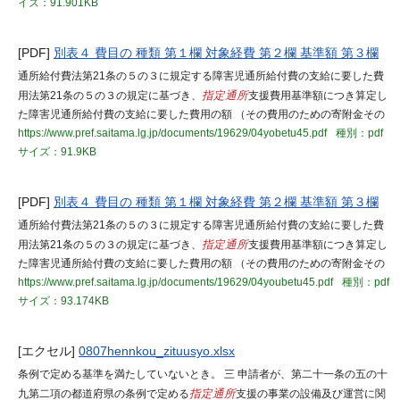
イズ：91.901KB
[PDF]
別表４ 費目の 種類 第１欄 対象経費 第２欄 基準額 第３欄
通所給付費法第21条の５の３に規定する障害児通所給付費の支給に要した費
用法第21条の５の３の規定に基づき、
指定通所
支援費用基準額につき算定し
た障害児通所給付費の支給に要した費用の額 （その費用のための寄附金その
https://www.pref.saitama.lg.jp/documents/19629/04yobetu45.pdf
種別：pdf
サイズ：91.9KB
[PDF]
別表４ 費目の 種類 第１欄 対象経費 第２欄 基準額 第３欄
通所給付費法第21条の５の３に規定する障害児通所給付費の支給に要した費
用法第21条の５の３の規定に基づき、
指定通所
支援費用基準額につき算定し
た障害児通所給付費の支給に要した費用の額 （その費用のための寄附金その
https://www.pref.saitama.lg.jp/documents/19629/04youbetu45.pdf
種別：pdf
サイズ：93.174KB
[エクセル]
0807hennkou_zituusyo.xlsx
条例で定める基準を満たしていないとき。 三 申請者が、第二十一条の五の十
九第二項の都道府県の条例で定める
指定通所
支援の事業の設備及び運営に関