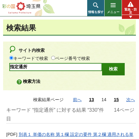
彩の国 埼玉県
緊急・防
情報を探す
メニュー
災
検索結果
サイト内検索
キーワードで検索
ページ番号で検索
検索方法
検索結果ページ
前へ
13
14
15
次へ
キーワード “指定通所” に対する結果 “330”件
14ページ
目
[PDF]
別表１ 単価の名称 第１欄 設定の要件 第２欄 適用される単