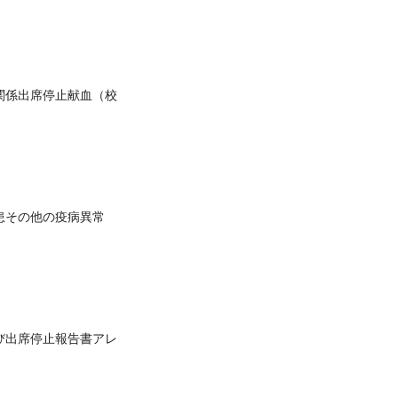
関係出席停止献血（校
患その他の疫病異常
び出席停止報告書アレ