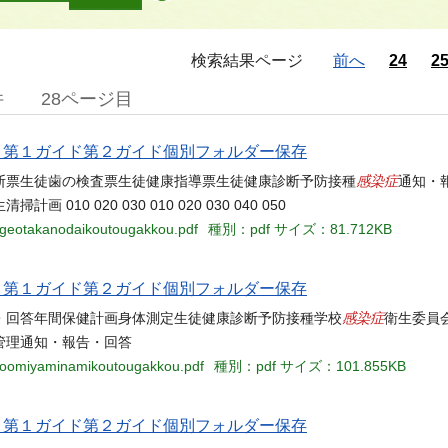
検索結果ページ
前へ
24
2
件
28ページ目
当名 第１ガイド第２ガイド個別フォルダー保存
感染症
断票生徒歯の検査票生徒健康指導票生徒健康診断予防接種
通知・
 020 030 010 020 030 040 050
-ageotakanodaikoutougakkou.pdf
種別：pdf
サイズ：81.712KB
当名 第１ガイド第２ガイド個別フォルダー保存
感染症
・回答年間保健計画身体測定生徒健康診断予防接種学校
衛生委員
管理通知・報告・回答
6-oomiyaminamikoutougakkou.pdf
種別：pdf
サイズ：101.855KB
当名 第１ガイド第２ガイド個別フォルダー保存