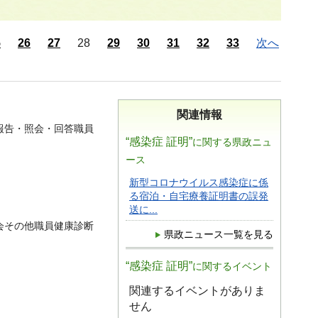
5
26
27
28
29
30
31
32
33
次へ
関連情報
報告・照会・回答職員
“感染症 証明”
に関する県政ニュ
ース
新型コロナウイルス感染症に係
る宿泊・自宅療養証明書の誤発
送に...
会その他職員健康診断
県政ニュース一覧を見る
“感染症 証明”
に関するイベント
関連するイベントがありま
せん