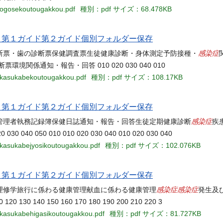
2-ogosekoutougakkou.pdf
種別：pdf
サイズ：68.478KB
当名 第１ガイド第２ガイド個別フォルダー保存
感染症
断票・歯の診断票保健調査票生徒健康診断・身体測定予防接種・
係通知・報告・回答 010 020 030 040 010
3-kasukabekoutougakkou.pdf
種別：pdf
サイズ：108.17KB
当名 第１ガイド第２ガイド個別フォルダー保存
感染症
管理者執務記録簿保健日誌通知・報告・回答生徒定期健康診断
疾
50 010 010 020 030 040 010 020 030 040
-kasukabejyosikoutougakkou.pdf
種別：pdf
サイズ：102.076KB
当名 第１ガイド第２ガイド個別フォルダー保存
感染症
感染症
理修学旅行に係わる健康管理献血に係わる健康管理
発生及
30 140 150 160 170 180 190 200 210 220 3
6-kasukabehigasikoutougakkou.pdf
種別：pdf
サイズ：81.727KB