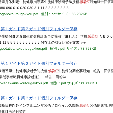
感染症
断票身体測定生徒健康指導票生徒健康診断予防接種
通知報告回答
 090 010 020 030 3 1 11 5 5 3 3 5 5 3 3
8-oganokoutougakkou.pdf
種別：pdf
サイズ：85.232KB
当名 第１ガイド第２ガイド個別フォルダー保存
感染症
測生徒保健調査票生徒健康診断予防接種（麻しん） 学校
ＡＥＤ 050
3 3 3 1 11 5 5 3 3 5 3 5 3 3 3 3 保存上の取扱い電子文書キャ
ageotatibanakoutougakkou.pdf
種別：pdf
サイズ：79.759KB
当名 第１ガイド第２ガイド個別フォルダー保存
感染症
身体測定生徒健康指導票生徒健康診断予防接種
生徒保健調査票通知・報告・回答
作業従事者職員健康診断通知・報告・回答学
1-okegawanisikoutougakkou.pdf
種別：pdf
サイズ：86.808KB
当名 第１ガイド第２ガイド個別フォルダー保存
感染症
診断日程以外インフルエンザ関係ノロウイルス関係
関係健康管理
緑化計画給付契約