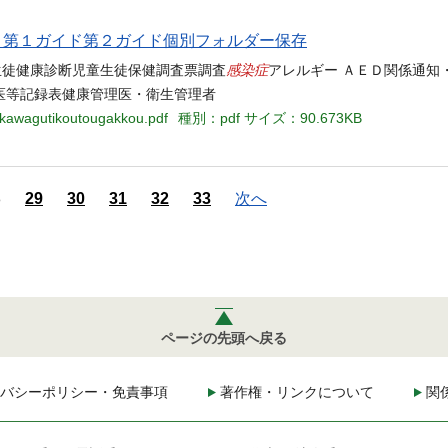
当名 第１ガイド第２ガイド個別フォルダー保存
感染症
断票身体測定生徒健康診断児童生徒保健調査票調査
アレルギー ＡＥＤ関係通知
医等記録表健康管理医・衛生管理者
-kawagutikoutougakkou.pdf
種別：pdf
サイズ：90.673KB
8
29
30
31
32
33
次へ
ページの先頭へ戻る
バシーポリシー・免責事項
著作権・リンクについて
関