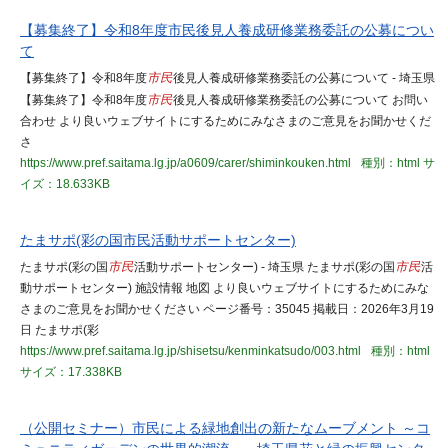
【募集終了】令和8年度市民後見人養成研修業務委託の公募につい
て
【募集終了】令和8年度
市民
後見人養成研修業務委託の公募について - 埼玉県
【募集終了】令和8年度
市民
後見人養成研修業務委託の公募について お問い
合わせ より良いウェブサイトにするためにみなさまのご意見をお聞かせくだ
さ
https://www.pref.saitama.lg.jp/a0609/carer/shiminkouken.html
種別：html
サ
イズ：18.633KB
たまサポ(彩の国市民活動サポートセンター)
たまサポ(彩の国
市民
活動サポートセンター) - 埼玉県 たまサポ(彩の国
市民
活
動サポートセンター) 施設情報 地図 より良いウェブサイトにするためにみな
さまのご意見をお聞かせください ページ番号：35045 掲載日：2026年3月19
日 たまサポ(彩
https://www.pref.saitama.lg.jp/shisetsu/kenminkatsudo/003.html
種別：html
サイズ：17.338KB
（公開セミナー）市民による緑地創出の新たなムーブメント ～コ