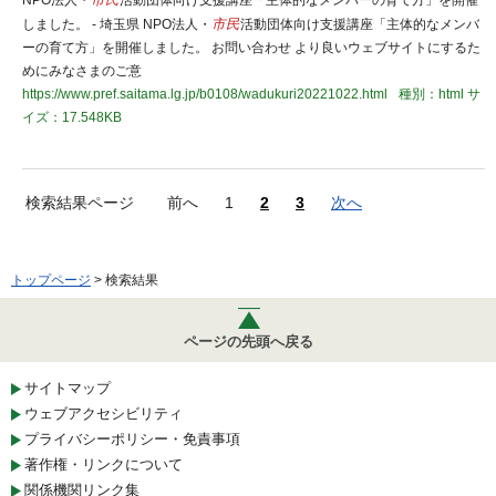
NPO法人・
市民
活動団体向け支援講座「主体的なメンバーの育て方」を開催
しました。 - 埼玉県 NPO法人・
市民
活動団体向け支援講座「主体的なメンバ
ーの育て方」を開催しました。 お問い合わせ より良いウェブサイトにするた
めにみなさまのご意
https://www.pref.saitama.lg.jp/b0108/wadukuri20221022.html
種別：html
サ
イズ：17.548KB
検索結果ページ
前へ
1
2
3
次へ
トップページ
> 検索結果
ページの先頭へ戻る
サイトマップ
ウェブアクセシビリティ
プライバシーポリシー・免責事項
著作権・リンクについて
関係機関リンク集