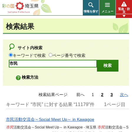
彩の国 埼玉県
緊急・防
情報を探す
メニュー
災
検索結果
サイト内検索
キーワードで検索
ページ番号で検索
検索方法
検索結果ページ
前へ
1
2
3
次へ
キーワード “市民” に対する結果 “11179”件
1ページ目
市民活動交流会～Social Meet Up～ in Kawagoe
市民
活動交流会～Social Meet Up～ in Kawagoe - 埼玉県
市民
活動交流会～S