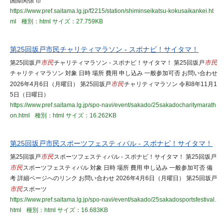
国際関係 市
https://www.pref.saitama.lg.jp/f2215/station/shiminseikatsu-kokusaikankei.ht
ml
種別：html
サイズ：27.759KB
第25回坂戸市民チャリティマラソン - スポナビ！サイタマ！
第25回坂戸
市民
チャリティマラソン - スポナビ！サイタマ！ 第25回坂戸
市民
チャリティマラソン 対象 日時 場所 費用 申し込み 一般参加可否 お問い合わせ
2026年4月6日（月曜日） 第25回坂戸
市民
チャリティマラソン 令和8年11月1
5日（日曜日）
https://www.pref.saitama.lg.jp/spo-navi/event/sakado/25sakadocharitymarath
on.html
種別：html
サイズ：16.262KB
第25回坂戸市民スポーツフェスティバル - スポナビ！サイタマ！
第25回坂戸
市民
スポーツフェスティバル - スポナビ！サイタマ！ 第25回坂戸
市民
スポーツフェスティバル 対象 日時 場所 費用 申し込み 一般参加可否 備
考 詳細ページへのリンク お問い合わせ 2026年4月6日（月曜日） 第25回坂戸
市民
スポーツ
https://www.pref.saitama.lg.jp/spo-navi/event/sakado/25sakadosportsfestival.
html
種別：html
サイズ：16.683KB