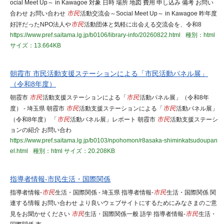
ocial Meet Up～ in Kawagoe 対象 日時 場所 地図 費用 申し込み 備考 お問い
合わせ お問い合わせ
市民
活動交流会～Social Meet Up～ in Kawagoe 昨年度
好評だったNPO法人や
市民
活動団体と気軽に出会える交流会を、令和8
https://www.pref.saitama.lg.jp/b0106/library-info/20260822.html
種別：html
サイズ：13.664KB
朝霞市 市民活動支援ステーションによる「市民活動パネル展」
（令和8年度）
朝霞市
市民
活動支援ステーションによる「
市民
活動パネル展」（令和8年
度） - 埼玉県 朝霞市
市民
活動支援ステーションによる「
市民
活動パネル展」
（令和8年度） 「
市民
活動パネル展」レポート 朝霞市
市民
活動支援ステーシ
ョンの紹介 お問い合わ
https://www.pref.saitama.lg.jp/b0103/npohomon/r8asaka-shiminkatsudoupan
el.html
種別：html
サイズ：20.208KB
指導者情報-市民生活・国際関係
指導者情報-
市民
生活・国際関係 - 埼玉県 指導者情報-
市民
生活・国際関係 関
連する情報 お問い合わせ より良いウェブサイトにするためにみなさまのご意
見をお聞かせください
市民
生活・国際関係一般 語学 指導者情報-
市民
生活・