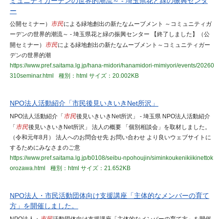
ミュニティガーデンの世界的潮流～ - 埼玉県花と緑の振興センタ
ー
公開セミナー）
市民
による緑地創出の新たなムーブメント ～コミュニティガ
ーデンの世界的潮流～ - 埼玉県花と緑の振興センター 【終了しました】（公
開セミナー）
市民
による緑地創出の新たなムーブメント～コミュニティガー
デンの世界的潮
https://www.pref.saitama.lg.jp/hana-midori/hanamidori-mimiyori/events/20260
310seminar.html
種別：html
サイズ：20.002KB
NPO法人活動紹介「市民後見いきいきNet所沢」
NPO法人活動紹介「
市民
後見いきいきNet所沢」 - 埼玉県 NPO法人活動紹介
「
市民
後見いきいきNet所沢」 法人の概要 「個別相談会」を取材しました。
（令和元年8月） 法人へのお問合せ先 お問い合わせ より良いウェブサイトに
するためにみなさまのご意
https://www.pref.saitama.lg.jp/b0108/seibu-npohoujin/siminkoukenikiikinettok
orozawa.html
種別：html
サイズ：21.652KB
NPO法人・市民活動団体向け支援講座「主体的なメンバーの育て
方」を開催しました。