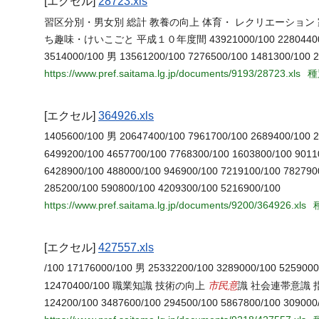
[エクセル]
28723.xls
習区分別・男女別 総計 教養の向上 体育・ レクリエーション
ち趣味・けいこごと 平成１０年度間 43921000/100 22804400/100 59
3514000/100 男 13561200/100 7276500/100 1481300/100 2
https://www.pref.saitama.lg.jp/documents/9193/28723.xls
種
[エクセル]
364926.xls
1405600/100 男 20647400/100 7961700/100 2689400/100 2
6499200/100 4657700/100 7768300/100 1603800/100 901
6428900/100 488000/100 946900/100 7219100/100 782790
285200/100 590800/100 4209300/100 5216900/100
https://www.pref.saitama.lg.jp/documents/9200/364926.xls
[エクセル]
427557.xls
/100 17176000/100 男 25332200/100 3289000/100 5259000
市民意
12470400/100 職業知識 技術の向上
識 社会連帯意識 指導者養
124200/100 3487600/100 294500/100 5867800/100 309000