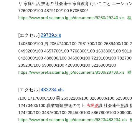
リ 家庭生活 技術の 社会連帯 家庭教育 けいこごと エーション 向上 意識 学級
7260200/100 4879100/100 5705600/
https://www.pref.saitama.lg.jp/documents/9260/29240.xls
種
[エクセル]
29739.xls
1405600/100 男 20647400/100 7961700/100 2689400/100 2
6499200/100 4657700/100 7768300/100 1603800/100 901
6428900/100 488000/100 946900/100 7219100/100 782790
285200/100 590800/100 4209300/100 5216900/100
https://www.pref.saitama.lg.jp/documents/9309/29739.xls
種
[エクセル]
483234.xls
/100 17176000/100 男 25332200/100 3289000/100 5259000
市民意
12470400/100 職業知識 技術の向上
識 社会連帯意識 指導者養
124200/100 3487600/100 294500/100 5867800/100 309000
https://www.pref.saitama.lg.jp/documents/9323/483234.xls