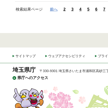
検索結果ページ
前へ
2
3
4
5
6
7
サイトマップ
ウェブアクセシビリティ
プライ
埼玉県庁
〒330-9301 埼玉県さいたま市浦和区高砂三
県庁へのアクセス