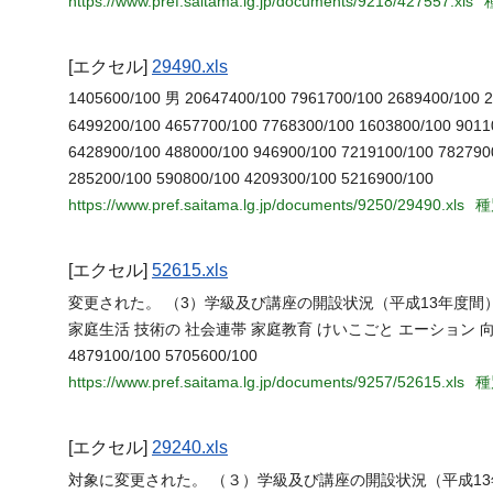
https://www.pref.saitama.lg.jp/documents/9218/427557.xls
[エクセル]
29490.xls
1405600/100 男 20647400/100 7961700/100 2689400/100 2
6499200/100 4657700/100 7768300/100 1603800/100 901
6428900/100 488000/100 946900/100 7219100/100 782790
285200/100 590800/100 4209300/100 5216900/100
https://www.pref.saitama.lg.jp/documents/9250/29490.xls
種
[エクセル]
52615.xls
変更された。 （3）学級及び講座の開設状況（平成13年度間）
家庭生活 技術の 社会連帯 家庭教育 けいこごと エーション 向上 意識 学級 総数
4879100/100 5705600/100
https://www.pref.saitama.lg.jp/documents/9257/52615.xls
種
[エクセル]
29240.xls
対象に変更された。 （３）学級及び講座の開設状況（平成13年