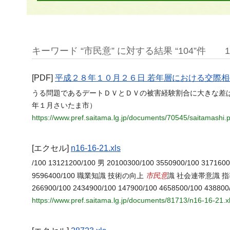
キーワード “市民意” に対する結果 “104”件
[PDF]
平成２８年１０月２６日 若年層における交際
うる問題であるデートＤＶとＤＶの被害経験割合に大きな差
年１月さいたま市）
https://www.pref.saitama.lg.jp/documents/70545/saitamashi.p
[エクセル]
n16-16-21.xls
/100 13121200/100 男 20100300/100 3550900/100 3171600
市民意
9596400/100 職業知識 技術の向上
識 社会連帯意識 指導者養成
266900/100 2434900/100 147900/100 4658500/10
https://www.pref.saitama.lg.jp/documents/81713/n16-16-21.x