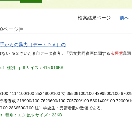
検索結果ページ
前へ
10ページ目
相手からの暴力（デートＤＶ）の
市民意
はない ※３さいたま市データ参考：「男女共同参画に関する
識調
df
種別：pdf
サイズ：415.916KB
/100 4114100/100 3524800/100 女 35538100/100 4999800/100 6702
 219900/100 7623600/100 705700/100 5301400/100 72000/10
0 438800/100 2866500/100 注）学級生・受講者数の数値である。
ls
種別：エクセル
サイズ：23KB